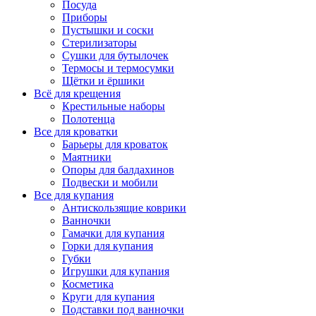
Посуда
Приборы
Пустышки и соски
Стерилизаторы
Сушки для бутылочек
Термосы и термосумки
Щётки и ёршики
Всё для крещения
Крестильные наборы
Полотенца
Все для кроватки
Барьеры для кроваток
Маятники
Опоры для балдахинов
Подвески и мобили
Все для купания
Антискользящие коврики
Ванночки
Гамачки для купания
Горки для купания
Губки
Игрушки для купания
Косметика
Круги для купания
Подставки под ванночки