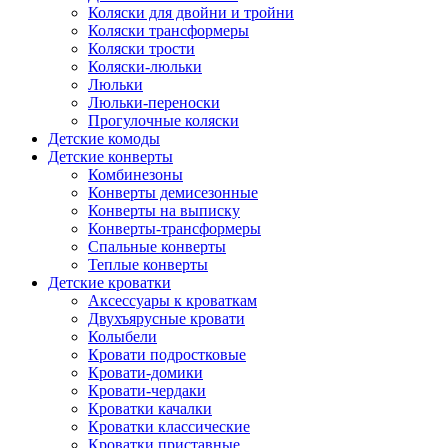
Коляски для двойни и тройни
Коляски трансформеры
Коляски трости
Коляски-люльки
Люльки
Люльки-переноски
Прогулочные коляски
Детские комоды
Детские конверты
Комбинезоны
Конверты демисезонные
Конверты на выписку
Конверты-трансформеры
Спальные конверты
Теплые конверты
Детские кроватки
Аксессуары к кроваткам
Двухъярусные кровати
Колыбели
Кровати подростковые
Кровати-домики
Кровати-чердаки
Кроватки качалки
Кроватки классические
Кроватки приставные