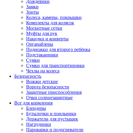
Дождевики
Замки
Зонты
Колеса, камеры, покрышки
Комплекты для колясок
Москитные сетки
Муфты для рук
Накидки и конверты
Органайзеры
Подножки для второго ребёнка
Подстаканники
Сумки
Сумки для транспортировки
Чехлы на колеса
Безопасность
Вожжи детские
Ворота безопасности
Защитные приспособления
Очки солнцезащитные
Все для кормления
Блендеры
Бутылочки и поильники
Держатели для пустышек
Нагрудники
Пароварки и подогреватели