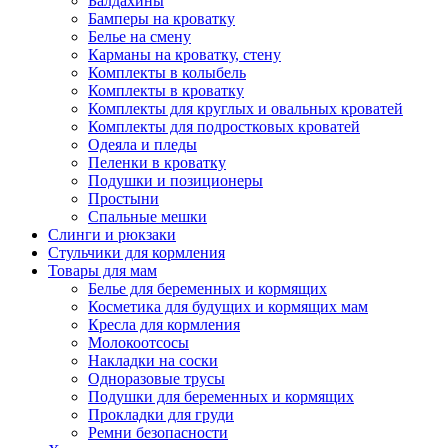
Балдахины
Бамперы на кроватку
Белье на смену
Карманы на кроватку, стену
Комплекты в колыбель
Комплекты в кроватку
Комплекты для круглых и овальных кроватей
Комплекты для подростковых кроватей
Одеяла и пледы
Пеленки в кроватку
Подушки и позиционеры
Простыни
Спальные мешки
Слинги и рюкзаки
Стульчики для кормления
Товары для мам
Белье для беременных и кормящих
Косметика для будущих и кормящих мам
Кресла для кормления
Молокоотсосы
Накладки на соски
Одноразовые трусы
Подушки для беременных и кормящих
Прокладки для груди
Ремни безопасности