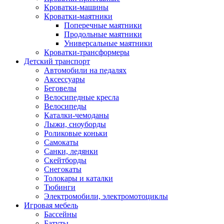
Кроватки-машины
Кроватки-маятники
Поперечные маятники
Продольные маятники
Универсальные маятники
Кроватки-трансформеры
Детский транспорт
Автомобили на педалях
Аксессуары
Беговелы
Велосипедные кресла
Велосипеды
Каталки-чемоданы
Лыжи, сноуборды
Роликовые коньки
Самокаты
Санки, ледянки
Скейтборды
Снегокаты
Толокары и каталки
Тюбинги
Электромобили, электромотоциклы
Игровая мебель
Бассейны
Батуты