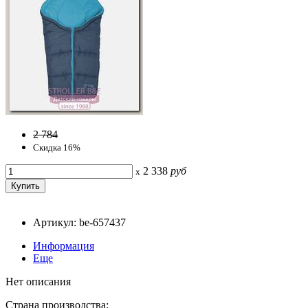
2 784
Скидка 16%
2 338
руб
x
Артикул: be-657437
Информация
Еще
Нет описания
Страна производства: