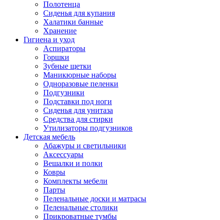
Полотенца
Сиденья для купания
Халатики банные
Хранение
Гигиена и уход
Аспираторы
Горшки
Зубные щетки
Маникюрные наборы
Одноразовые пеленки
Подгузники
Подставки под ноги
Сиденья для унитаза
Средства для стирки
Утилизаторы подгузников
Детская мебель
Абажуры и светильники
Аксессуары
Вешалки и полки
Ковры
Комплекты мебели
Парты
Пеленальные доски и матрасы
Пеленальные столики
Прикроватные тумбы