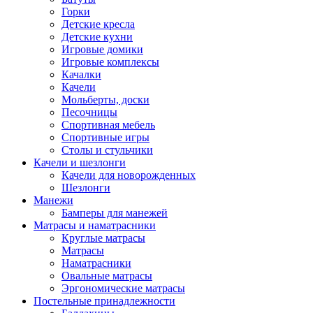
Горки
Детские кресла
Детские кухни
Игровые домики
Игровые комплексы
Качалки
Качели
Мольберты, доски
Песочницы
Спортивная мебель
Спортивные игры
Столы и стульчики
Качели и шезлонги
Качели для новорожденных
Шезлонги
Манежи
Бамперы для манежей
Матрасы и наматрасники
Круглые матрасы
Матрасы
Наматрасники
Овальные матрасы
Эргономические матрасы
Постельные принадлежности