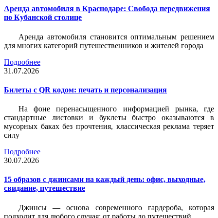
Аренда автомобиля в Краснодаре: Свобода передвижения
по Кубанской столице
Аренда автомобиля становится оптимальным решением
для многих категорий путешественников и жителей города
Подробнее
31.07.2026
Билеты c QR кодом: печать и персонализация
На фоне перенасыщенного информацией рынка, где
стандартные листовки и буклеты быстро оказываются в
мусорных баках без прочтения, классическая реклама теряет
силу
Подробнее
30.07.2026
15 образов с джинсами на каждый день: офис, выходные,
свидание, путешествие
Джинсы — основа современного гардероба, которая
подходит для любого случая: от работы до путешествий