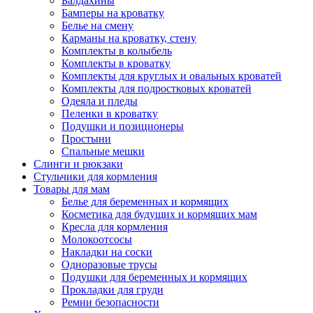
Балдахины
Бамперы на кроватку
Белье на смену
Карманы на кроватку, стену
Комплекты в колыбель
Комплекты в кроватку
Комплекты для круглых и овальных кроватей
Комплекты для подростковых кроватей
Одеяла и пледы
Пеленки в кроватку
Подушки и позиционеры
Простыни
Спальные мешки
Слинги и рюкзаки
Стульчики для кормления
Товары для мам
Белье для беременных и кормящих
Косметика для будущих и кормящих мам
Кресла для кормления
Молокоотсосы
Накладки на соски
Одноразовые трусы
Подушки для беременных и кормящих
Прокладки для груди
Ремни безопасности