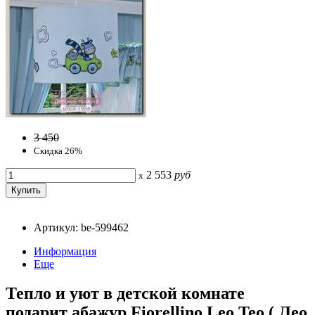
3 450
Скидка 26%
2 553
руб
x
Артикул: be-599462
Информация
Еще
Тепло и уют в детской комнате
подарит абажур Fiorellino Leo Teo ( Лео