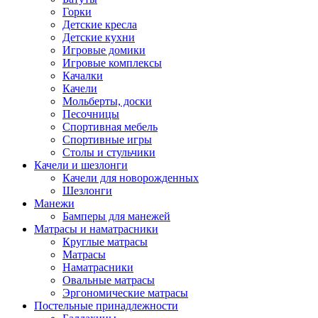
Горки
Детские кресла
Детские кухни
Игровые домики
Игровые комплексы
Качалки
Качели
Мольберты, доски
Песочницы
Спортивная мебель
Спортивные игры
Столы и стульчики
Качели и шезлонги
Качели для новорожденных
Шезлонги
Манежи
Бамперы для манежей
Матрасы и наматрасники
Круглые матрасы
Матрасы
Наматрасники
Овальные матрасы
Эргономические матрасы
Постельные принадлежности