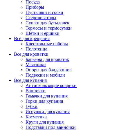
Посуда
Приборы
Пустышки и соски
Стерилизаторы
Сушки для бутылочек
Термосы и термосумки
Щётки и ёршики
Всё для крещения
Крестильные наборы
Полотенца
Все для кроватки
Барьеры для кроваток
Маятники
Опоры для балдахинов
Подвески и мобили
Все для купания
Антискользящие коврики
Ванночки
Гамачки для купания
Горки для купания
Губки
Игрушки для купания
Косметика
Круги для купания
Подставки под ванночки