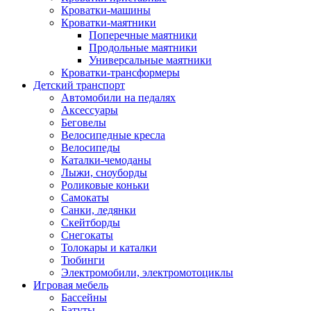
Кроватки-машины
Кроватки-маятники
Поперечные маятники
Продольные маятники
Универсальные маятники
Кроватки-трансформеры
Детский транспорт
Автомобили на педалях
Аксессуары
Беговелы
Велосипедные кресла
Велосипеды
Каталки-чемоданы
Лыжи, сноуборды
Роликовые коньки
Самокаты
Санки, ледянки
Скейтборды
Снегокаты
Толокары и каталки
Тюбинги
Электромобили, электромотоциклы
Игровая мебель
Бассейны
Батуты