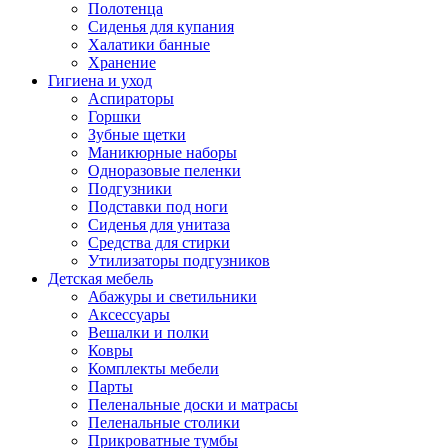
Полотенца
Сиденья для купания
Халатики банные
Хранение
Гигиена и уход
Аспираторы
Горшки
Зубные щетки
Маникюрные наборы
Одноразовые пеленки
Подгузники
Подставки под ноги
Сиденья для унитаза
Средства для стирки
Утилизаторы подгузников
Детская мебель
Абажуры и светильники
Аксессуары
Вешалки и полки
Ковры
Комплекты мебели
Парты
Пеленальные доски и матрасы
Пеленальные столики
Прикроватные тумбы