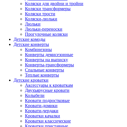
Коляски для двойни и тройни
Коляски трансформеры
Коляски трости
Коляски-люльки
Люльки
Люльки-переноски
Прогулочные коляски
Детские комоды
Детские конверты
Комбинезоны
Конверты демисезонные
Конверты на выписку
Конверты-трансформеры
Спальные конверты
Теплые конверты
Детские кроватки
Аксессуары к кроваткам
Двухъярусные кровати
Колыбели
Кровати подростковые
Кровати-домики
Кровати-чердаки
Кроватки качалки
Кроватки классические
Кроватки приставные