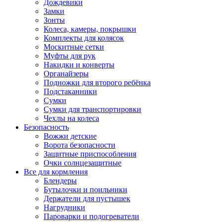
Дождевики
Замки
Зонты
Колеса, камеры, покрышки
Комплекты для колясок
Москитные сетки
Муфты для рук
Накидки и конверты
Органайзеры
Подножки для второго ребёнка
Подстаканники
Сумки
Сумки для транспортировки
Чехлы на колеса
Безопасность
Вожжи детские
Ворота безопасности
Защитные приспособления
Очки солнцезащитные
Все для кормления
Блендеры
Бутылочки и поильники
Держатели для пустышек
Нагрудники
Пароварки и подогреватели