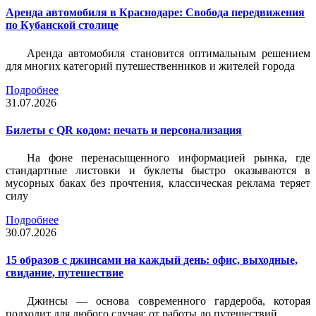
Аренда автомобиля в Краснодаре: Свобода передвижения
по Кубанской столице
Аренда автомобиля становится оптимальным решением
для многих категорий путешественников и жителей города
Подробнее
31.07.2026
Билеты c QR кодом: печать и персонализация
На фоне перенасыщенного информацией рынка, где
стандартные листовки и буклеты быстро оказываются в
мусорных баках без прочтения, классическая реклама теряет
силу
Подробнее
30.07.2026
15 образов с джинсами на каждый день: офис, выходные,
свидание, путешествие
Джинсы — основа современного гардероба, которая
подходит для любого случая: от работы до путешествий