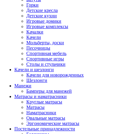
Горки
Детские кресла
Детские кухни
Игровые домики
Игровые комплексы
Качалки
Качели
Мольберты, доски
Песочницы
Спортивная мебель
Спортивные игры
Столы и стульчики
Качели и шезлонги
Качели для новорожденных
Шезлонги
Манежи
Бамперы для манежей
Матрасы и наматрасники
Круглые матрасы
Матрасы
Наматрасники
Овальные матрасы
Эргономические матрасы
Постельные принадлежности