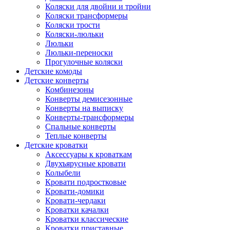
Коляски для двойни и тройни
Коляски трансформеры
Коляски трости
Коляски-люльки
Люльки
Люльки-переноски
Прогулочные коляски
Детские комоды
Детские конверты
Комбинезоны
Конверты демисезонные
Конверты на выписку
Конверты-трансформеры
Спальные конверты
Теплые конверты
Детские кроватки
Аксессуары к кроваткам
Двухъярусные кровати
Колыбели
Кровати подростковые
Кровати-домики
Кровати-чердаки
Кроватки качалки
Кроватки классические
Кроватки приставные