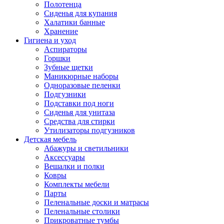
Полотенца
Сиденья для купания
Халатики банные
Хранение
Гигиена и уход
Аспираторы
Горшки
Зубные щетки
Маникюрные наборы
Одноразовые пеленки
Подгузники
Подставки под ноги
Сиденья для унитаза
Средства для стирки
Утилизаторы подгузников
Детская мебель
Абажуры и светильники
Аксессуары
Вешалки и полки
Ковры
Комплекты мебели
Парты
Пеленальные доски и матрасы
Пеленальные столики
Прикроватные тумбы