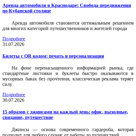
Аренда автомобиля в Краснодаре: Свобода передвижения
по Кубанской столице
Аренда автомобиля становится оптимальным решением
для многих категорий путешественников и жителей города
Подробнее
31.07.2026
Билеты c QR кодом: печать и персонализация
На фоне перенасыщенного информацией рынка, где
стандартные листовки и буклеты быстро оказываются в
мусорных баках без прочтения, классическая реклама теряет
силу
Подробнее
30.07.2026
15 образов с джинсами на каждый день: офис, выходные,
свидание, путешествие
Джинсы — основа современного гардероба, которая
подходит для любого случая: от работы до путешествий