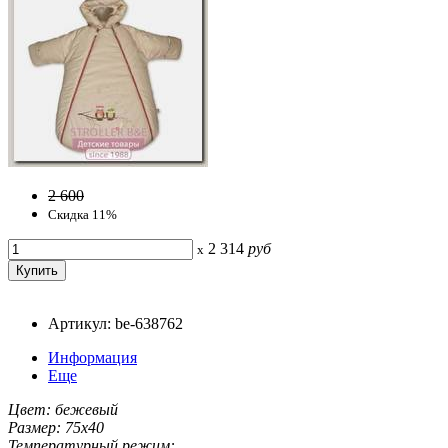
2 600
Скидка 11%
2 314
руб
x
Артикул: be-638762
Информация
Еще
Цвет: бежевый
Размер: 75х40
Температурный режим: