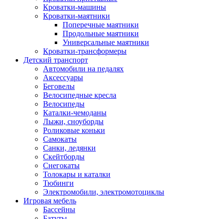
Кроватки-машины
Кроватки-маятники
Поперечные маятники
Продольные маятники
Универсальные маятники
Кроватки-трансформеры
Детский транспорт
Автомобили на педалях
Аксессуары
Беговелы
Велосипедные кресла
Велосипеды
Каталки-чемоданы
Лыжи, сноуборды
Роликовые коньки
Самокаты
Санки, ледянки
Скейтборды
Снегокаты
Толокары и каталки
Тюбинги
Электромобили, электромотоциклы
Игровая мебель
Бассейны
Батуты