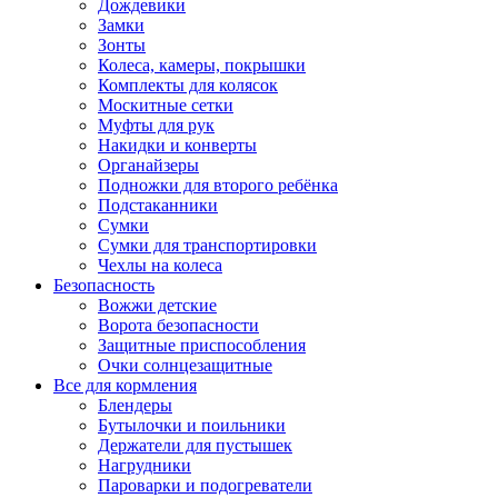
Дождевики
Замки
Зонты
Колеса, камеры, покрышки
Комплекты для колясок
Москитные сетки
Муфты для рук
Накидки и конверты
Органайзеры
Подножки для второго ребёнка
Подстаканники
Сумки
Сумки для транспортировки
Чехлы на колеса
Безопасность
Вожжи детские
Ворота безопасности
Защитные приспособления
Очки солнцезащитные
Все для кормления
Блендеры
Бутылочки и поильники
Держатели для пустышек
Нагрудники
Пароварки и подогреватели