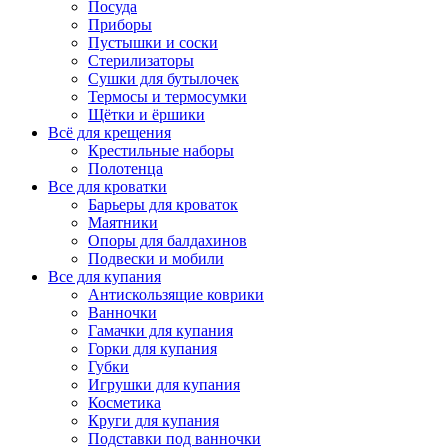
Посуда
Приборы
Пустышки и соски
Стерилизаторы
Сушки для бутылочек
Термосы и термосумки
Щётки и ёршики
Всё для крещения
Крестильные наборы
Полотенца
Все для кроватки
Барьеры для кроваток
Маятники
Опоры для балдахинов
Подвески и мобили
Все для купания
Антискользящие коврики
Ванночки
Гамачки для купания
Горки для купания
Губки
Игрушки для купания
Косметика
Круги для купания
Подставки под ванночки