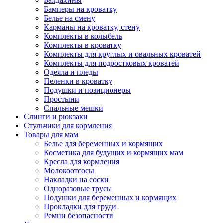
Балдахины
Бамперы на кроватку
Белье на смену
Карманы на кроватку, стену
Комплекты в колыбель
Комплекты в кроватку
Комплекты для круглых и овальных кроватей
Комплекты для подростковых кроватей
Одеяла и пледы
Пеленки в кроватку
Подушки и позиционеры
Простыни
Спальные мешки
Слинги и рюкзаки
Стульчики для кормления
Товары для мам
Белье для беременных и кормящих
Косметика для будущих и кормящих мам
Кресла для кормления
Молокоотсосы
Накладки на соски
Одноразовые трусы
Подушки для беременных и кормящих
Прокладки для груди
Ремни безопасности