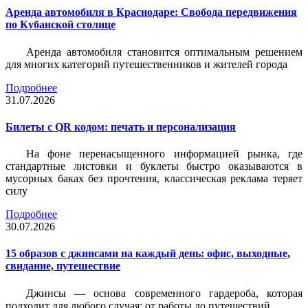
Аренда автомобиля в Краснодаре: Свобода передвижения
по Кубанской столице
Аренда автомобиля становится оптимальным решением
для многих категорий путешественников и жителей города
Подробнее
31.07.2026
Билеты c QR кодом: печать и персонализация
На фоне перенасыщенного информацией рынка, где
стандартные листовки и буклеты быстро оказываются в
мусорных баках без прочтения, классическая реклама теряет
силу
Подробнее
30.07.2026
15 образов с джинсами на каждый день: офис, выходные,
свидание, путешествие
Джинсы — основа современного гардероба, которая
подходит для любого случая: от работы до путешествий