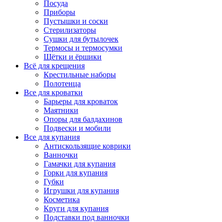
Посуда
Приборы
Пустышки и соски
Стерилизаторы
Сушки для бутылочек
Термосы и термосумки
Щётки и ёршики
Всё для крещения
Крестильные наборы
Полотенца
Все для кроватки
Барьеры для кроваток
Маятники
Опоры для балдахинов
Подвески и мобили
Все для купания
Антискользящие коврики
Ванночки
Гамачки для купания
Горки для купания
Губки
Игрушки для купания
Косметика
Круги для купания
Подставки под ванночки