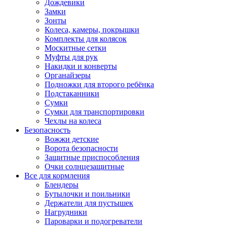
Дождевики
Замки
Зонты
Колеса, камеры, покрышки
Комплекты для колясок
Москитные сетки
Муфты для рук
Накидки и конверты
Органайзеры
Подножки для второго ребёнка
Подстаканники
Сумки
Сумки для транспортировки
Чехлы на колеса
Безопасность
Вожжи детские
Ворота безопасности
Защитные приспособления
Очки солнцезащитные
Все для кормления
Блендеры
Бутылочки и поильники
Держатели для пустышек
Нагрудники
Пароварки и подогреватели