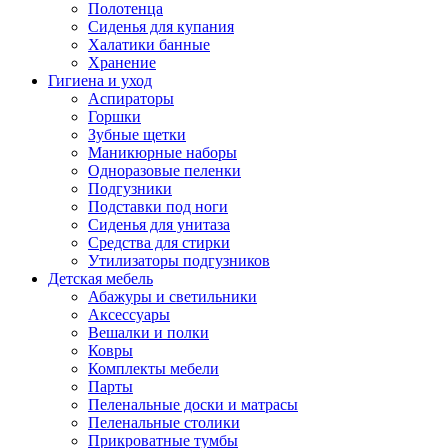
Полотенца
Сиденья для купания
Халатики банные
Хранение
Гигиена и уход
Аспираторы
Горшки
Зубные щетки
Маникюрные наборы
Одноразовые пеленки
Подгузники
Подставки под ноги
Сиденья для унитаза
Средства для стирки
Утилизаторы подгузников
Детская мебель
Абажуры и светильники
Аксессуары
Вешалки и полки
Ковры
Комплекты мебели
Парты
Пеленальные доски и матрасы
Пеленальные столики
Прикроватные тумбы