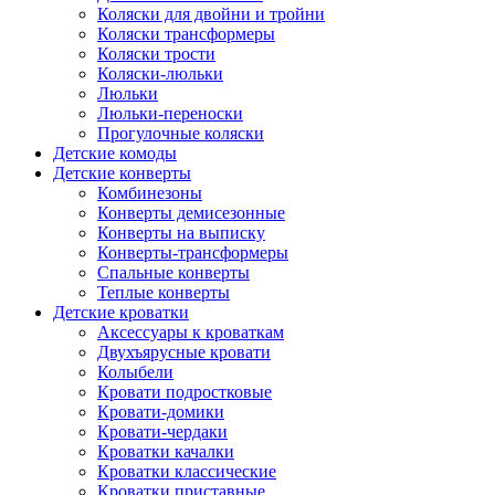
Коляски для двойни и тройни
Коляски трансформеры
Коляски трости
Коляски-люльки
Люльки
Люльки-переноски
Прогулочные коляски
Детские комоды
Детские конверты
Комбинезоны
Конверты демисезонные
Конверты на выписку
Конверты-трансформеры
Спальные конверты
Теплые конверты
Детские кроватки
Аксессуары к кроваткам
Двухъярусные кровати
Колыбели
Кровати подростковые
Кровати-домики
Кровати-чердаки
Кроватки качалки
Кроватки классические
Кроватки приставные