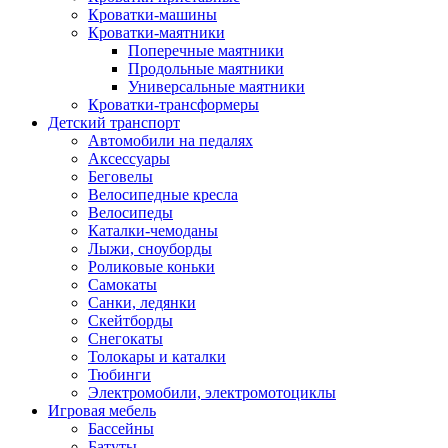
Кроватки-машины
Кроватки-маятники
Поперечные маятники
Продольные маятники
Универсальные маятники
Кроватки-трансформеры
Детский транспорт
Автомобили на педалях
Аксессуары
Беговелы
Велосипедные кресла
Велосипеды
Каталки-чемоданы
Лыжи, сноуборды
Роликовые коньки
Самокаты
Санки, ледянки
Скейтборды
Снегокаты
Толокары и каталки
Тюбинги
Электромобили, электромотоциклы
Игровая мебель
Бассейны
Батуты