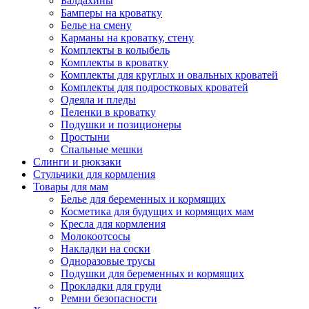
Балдахины
Бамперы на кроватку
Белье на смену
Карманы на кроватку, стену
Комплекты в колыбель
Комплекты в кроватку
Комплекты для круглых и овальных кроватей
Комплекты для подростковых кроватей
Одеяла и пледы
Пеленки в кроватку
Подушки и позиционеры
Простыни
Спальные мешки
Слинги и рюкзаки
Стульчики для кормления
Товары для мам
Белье для беременных и кормящих
Косметика для будущих и кормящих мам
Кресла для кормления
Молокоотсосы
Накладки на соски
Одноразовые трусы
Подушки для беременных и кормящих
Прокладки для груди
Ремни безопасности