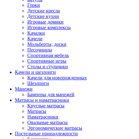
Горки
Детские кресла
Детские кухни
Игровые домики
Игровые комплексы
Качалки
Качели
Мольберты, доски
Песочницы
Спортивная мебель
Спортивные игры
Столы и стульчики
Качели и шезлонги
Качели для новорожденных
Шезлонги
Манежи
Бамперы для манежей
Матрасы и наматрасники
Круглые матрасы
Матрасы
Наматрасники
Овальные матрасы
Эргономические матрасы
Постельные принадлежности