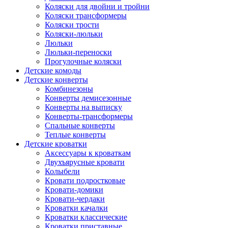
Коляски для двойни и тройни
Коляски трансформеры
Коляски трости
Коляски-люльки
Люльки
Люльки-переноски
Прогулочные коляски
Детские комоды
Детские конверты
Комбинезоны
Конверты демисезонные
Конверты на выписку
Конверты-трансформеры
Спальные конверты
Теплые конверты
Детские кроватки
Аксессуары к кроваткам
Двухъярусные кровати
Колыбели
Кровати подростковые
Кровати-домики
Кровати-чердаки
Кроватки качалки
Кроватки классические
Кроватки приставные