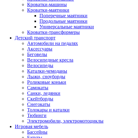
Кроватки-машины
Кроватки-маятники
Поперечные маятники
Продольные маятники
Универсальные маятники
Кроватки-трансформеры
Детский транспорт
Автомобили на педалях
Аксессуары
Беговелы
Велосипедные кресла
Велосипеды
Каталки-чемоданы
Лыжи, сноуборды
Роликовые коньки
Самокаты
Санки, ледянки
Скейтборды
Снегокаты
Толокары и каталки
Тюбинги
Электромобили, электромотоциклы
Игровая мебель
Бассейны
Батуты