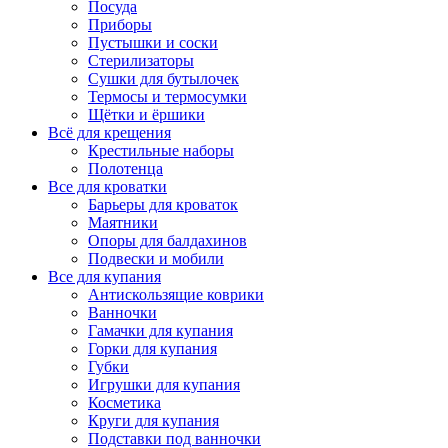
Посуда
Приборы
Пустышки и соски
Стерилизаторы
Сушки для бутылочек
Термосы и термосумки
Щётки и ёршики
Всё для крещения
Крестильные наборы
Полотенца
Все для кроватки
Барьеры для кроваток
Маятники
Опоры для балдахинов
Подвески и мобили
Все для купания
Антискользящие коврики
Ванночки
Гамачки для купания
Горки для купания
Губки
Игрушки для купания
Косметика
Круги для купания
Подставки под ванночки