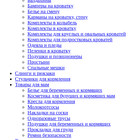
Балдахины
Бамперы на кроватку
Белье на смену
Карманы на кроватку, стену
Комплекты в колыбель
Комплекты в кроватку
Комплекты для круглых и овальных кроватей
Комплекты для подростковых кроватей
Одеяла и пледы
Пеленки в кроватку
Подушки и позиционеры
Простыни
Спальные мешки
Слинги и рюкзаки
Стульчики для кормления
Товары для мам
Белье для беременных и кормящих
Косметика для будущих и кормящих мам
Кресла для кормления
Молокоотсосы
Накладки на соски
Одноразовые трусы
Подушки для беременных и кормящих
Прокладки для груди
Ремни безопасности