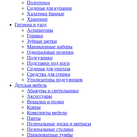
Полотенца
Сиденья для купания
Халатики банные
Хранение
Гигиена и уход
Аспираторы
Горшки
Зубные щетки
Маникюрные наборы
Одноразовые пеленки
Подгузники
Подставки под ноги
Сиденья для унитаза
Средства для стирки
Утилизаторы подгузников
Детская мебель
Абажуры и светильники
Аксессуары
Вешалки и полки
Ковры
Комплекты мебели
Парты
Пеленальные доски и матрасы
Пеленальные столики
Прикроватные тумбы