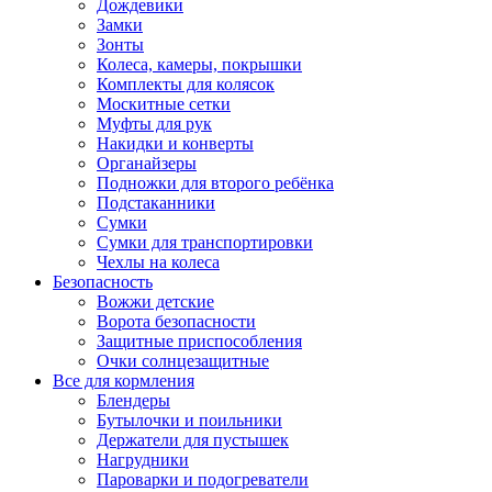
Дождевики
Замки
Зонты
Колеса, камеры, покрышки
Комплекты для колясок
Москитные сетки
Муфты для рук
Накидки и конверты
Органайзеры
Подножки для второго ребёнка
Подстаканники
Сумки
Сумки для транспортировки
Чехлы на колеса
Безопасность
Вожжи детские
Ворота безопасности
Защитные приспособления
Очки солнцезащитные
Все для кормления
Блендеры
Бутылочки и поильники
Держатели для пустышек
Нагрудники
Пароварки и подогреватели