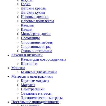
Горки
Детские кресла
Детские кухни
Игровые домики
Игровые комплексы
Качалки
Качели
Мольберты, доски
Песочницы
Спортивная мебель
Спортивные игры
Столы и стульчики
Качели и шезлонги
Качели для новорожденных
Шезлонги
Манежи
Бамперы для манежей
Матрасы и наматрасники
Круглые матрасы
Матрасы
Наматрасники
Овальные матрасы
Эргономические матрасы
Постельные принадлежности