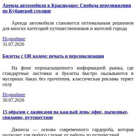
Аренда автомобиля в Краснодаре: Свобода передвижения
по Кубанской столице
Аренда автомобиля становится оптимальным решением
для многих категорий путешественников и жителей города
Подробнее
31.07.2026
Билеты c QR кодом: печать и персонализация
На фоне перенасыщенного информацией рынка, где
стандартные листовки и буклеты быстро оказываются в
мусорных баках без прочтения, классическая реклама теряет
силу
Подробнее
30.07.2026
15 образов с джинсами на каждый день: офис, выходные,
свидание, путешествие
Джинсы — основа современного гардероба, которая
подходит для любого случая: от работы до путешествий