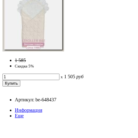
1 585
Скидка 5%
1 505
руб
x
Артикул: be-648437
Информация
Еще