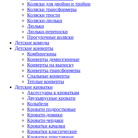
Коляски для двойни и тройни
Коляски трансформеры
Коляски трости
Коляски-люльки
Люльки
Люльки-переноски
Прогулочные коляски
Детские комоды
Детские конверты
Комбинезоны
Конверты демисезонные
Конверты на выписку
Конверты-трансформеры
Спальные конверты
Теплые конверты
Детские кроватки
Аксессуары к кроваткам
Двухъярусные кровати
Колыбели
Кровати подростковые
Кровати-домики
Кровати-чердаки
Кроватки качалки
Кроватки классические
Кроватки приставные