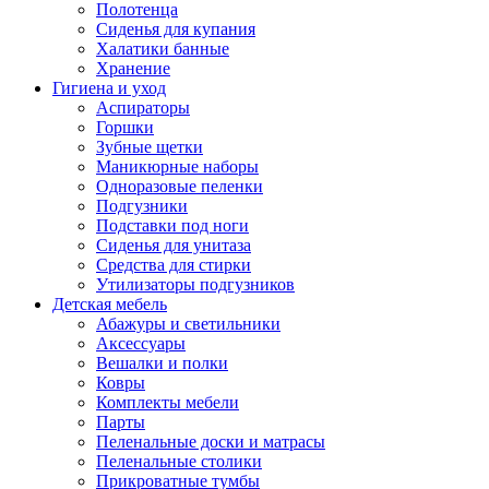
Полотенца
Сиденья для купания
Халатики банные
Хранение
Гигиена и уход
Аспираторы
Горшки
Зубные щетки
Маникюрные наборы
Одноразовые пеленки
Подгузники
Подставки под ноги
Сиденья для унитаза
Средства для стирки
Утилизаторы подгузников
Детская мебель
Абажуры и светильники
Аксессуары
Вешалки и полки
Ковры
Комплекты мебели
Парты
Пеленальные доски и матрасы
Пеленальные столики
Прикроватные тумбы