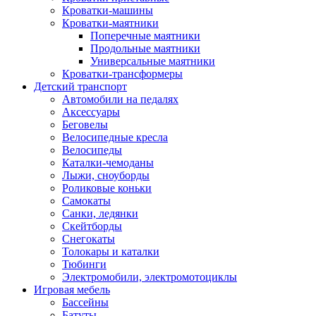
Кроватки-машины
Кроватки-маятники
Поперечные маятники
Продольные маятники
Универсальные маятники
Кроватки-трансформеры
Детский транспорт
Автомобили на педалях
Аксессуары
Беговелы
Велосипедные кресла
Велосипеды
Каталки-чемоданы
Лыжи, сноуборды
Роликовые коньки
Самокаты
Санки, ледянки
Скейтборды
Снегокаты
Толокары и каталки
Тюбинги
Электромобили, электромотоциклы
Игровая мебель
Бассейны
Батуты