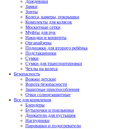
Дождевики
Замки
Зонты
Колеса, камеры, покрышки
Комплекты для колясок
Москитные сетки
Муфты для рук
Накидки и конверты
Органайзеры
Подножки для второго ребёнка
Подстаканники
Сумки
Сумки для транспортировки
Чехлы на колеса
Безопасность
Вожжи детские
Ворота безопасности
Защитные приспособления
Очки солнцезащитные
Все для кормления
Блендеры
Бутылочки и поильники
Держатели для пустышек
Нагрудники
Пароварки и подогреватели