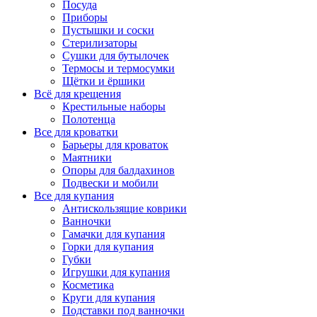
Посуда
Приборы
Пустышки и соски
Стерилизаторы
Сушки для бутылочек
Термосы и термосумки
Щётки и ёршики
Всё для крещения
Крестильные наборы
Полотенца
Все для кроватки
Барьеры для кроваток
Маятники
Опоры для балдахинов
Подвески и мобили
Все для купания
Антискользящие коврики
Ванночки
Гамачки для купания
Горки для купания
Губки
Игрушки для купания
Косметика
Круги для купания
Подставки под ванночки