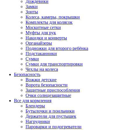
Дождевики
Замки
Зонты
Колеса, камеры, покрышки
Комплекты для колясок
Москитные сетки
Муфты для рук
Накидки и конверты
Органайзеры
Подножки для второго ребёнка
Подстаканники
Сумки
Сумки для транспортировки
Чехлы на колеса
Безопасность
Вожжи детские
Ворота безопасности
Защитные приспособления
Очки солнцезащитные
Все для кормления
Блендеры
Бутылочки и поильники
Держатели для пустышек
Нагрудники
Пароварки и подогреватели