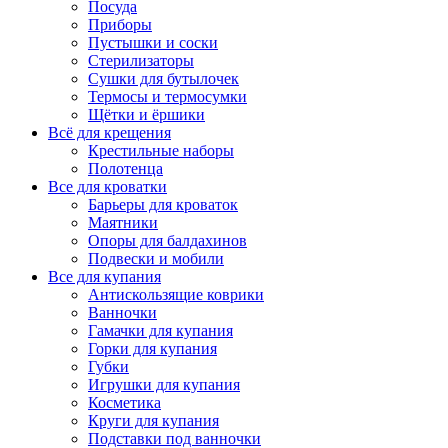
Посуда
Приборы
Пустышки и соски
Стерилизаторы
Сушки для бутылочек
Термосы и термосумки
Щётки и ёршики
Всё для крещения
Крестильные наборы
Полотенца
Все для кроватки
Барьеры для кроваток
Маятники
Опоры для балдахинов
Подвески и мобили
Все для купания
Антискользящие коврики
Ванночки
Гамачки для купания
Горки для купания
Губки
Игрушки для купания
Косметика
Круги для купания
Подставки под ванночки