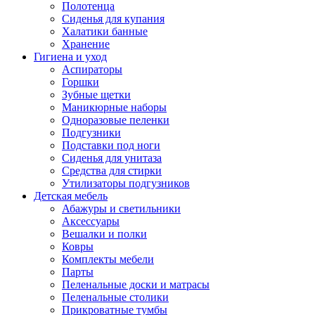
Полотенца
Сиденья для купания
Халатики банные
Хранение
Гигиена и уход
Аспираторы
Горшки
Зубные щетки
Маникюрные наборы
Одноразовые пеленки
Подгузники
Подставки под ноги
Сиденья для унитаза
Средства для стирки
Утилизаторы подгузников
Детская мебель
Абажуры и светильники
Аксессуары
Вешалки и полки
Ковры
Комплекты мебели
Парты
Пеленальные доски и матрасы
Пеленальные столики
Прикроватные тумбы