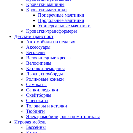
Кроватки-машины
Кроватки-маятники
Поперечные маятники
Продольные маятники
Универсальные маятники
Кроватки-трансформеры
Детский транспорт
Автомобили на педалях
Аксессуары
Беговелы
Велосипедные кресла
Велосипеды
Каталки-чемоданы
Лыжи, сноуборды
Роликовые коньки
Самокаты
Санки, ледянки
Скейтборды
Снегокаты
Толокары и каталки
Тюбинги
Электромобили, электромотоциклы
Игровая мебель
Бассейны
Батуты