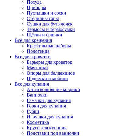
Посуда
Приборы
Пустышки и соски
Стерилизаторы
Сушки для бутылочек
Термосы и термосумки
Щётки и ёршики
Всё для крещения
Крестильные наборы
Полотенца
Все для кроватки
Барьеры для кроваток
Маятники
Опоры для балдахинов
Подвески и мобили
Все для купания
Антискользящие коврики
Ванночки
Гамачки для купания
Горки для купания
Губки
Игрушки для купания
Косметика
Круги для купания
Подставки под ванночки