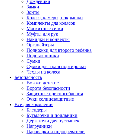
Дождевики
Замки
Зонты
Колеса, камеры, покрышки
Комплекты для колясок
Москитные сетки
Муфты для рук
Накидки и конверты
Органайзеры
Подножки для второго ребёнка
Подстаканники
Сумки
Сумки для транспортировки
Чехлы на колеса
Безопасность
Вожжи детские
Ворота безопасности
Защитные приспособления
Очки солнцезащитные
Все для кормления
Блендеры
Бутылочки и поильники
Держатели для пустышек
Нагрудники
Пароварки и подогреватели