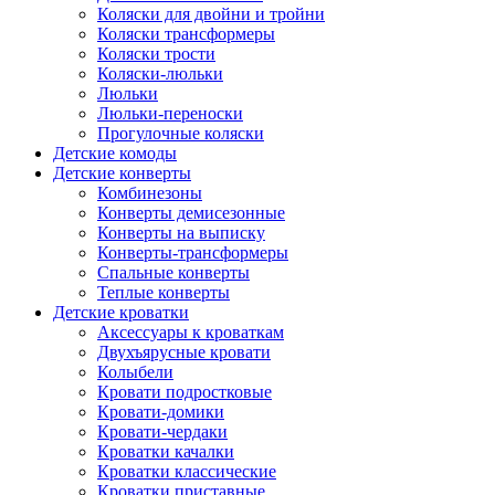
Коляски для двойни и тройни
Коляски трансформеры
Коляски трости
Коляски-люльки
Люльки
Люльки-переноски
Прогулочные коляски
Детские комоды
Детские конверты
Комбинезоны
Конверты демисезонные
Конверты на выписку
Конверты-трансформеры
Спальные конверты
Теплые конверты
Детские кроватки
Аксессуары к кроваткам
Двухъярусные кровати
Колыбели
Кровати подростковые
Кровати-домики
Кровати-чердаки
Кроватки качалки
Кроватки классические
Кроватки приставные