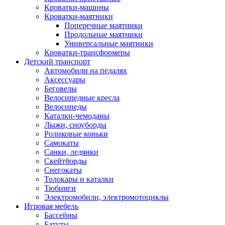
Кроватки-машины
Кроватки-маятники
Поперечные маятники
Продольные маятники
Универсальные маятники
Кроватки-трансформеры
Детский транспорт
Автомобили на педалях
Аксессуары
Беговелы
Велосипедные кресла
Велосипеды
Каталки-чемоданы
Лыжи, сноуборды
Роликовые коньки
Самокаты
Санки, ледянки
Скейтборды
Снегокаты
Толокары и каталки
Тюбинги
Электромобили, электромотоциклы
Игровая мебель
Бассейны
Батуты