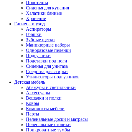
Полотенца
Сиденья для купания
Халатики банные
Хранение
Гигиена и уход
Аспираторы
Горшки
Зубные щетки
Маникюрные наборы
Одноразовые пеленки
Подгузники
Подставки под ноги
Сиденья для унитаза
Средства для стирки
Утилизаторы подгузников
Детская мебель
Абажуры и светильники
Аксессуары
Вешалки и полки
Ковры
Комплекты мебели
Парты
Пеленальные доски и матрасы
Пеленальные столики
Прикроватные тумбы