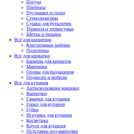
Посуда
Приборы
Пустышки и соски
Стерилизаторы
Сушки для бутылочек
Термосы и термосумки
Щётки и ёршики
Всё для крещения
Крестильные наборы
Полотенца
Все для кроватки
Барьеры для кроваток
Маятники
Опоры для балдахинов
Подвески и мобили
Все для купания
Антискользящие коврики
Ванночки
Гамачки для купания
Горки для купания
Губки
Игрушки для купания
Косметика
Круги для купания
Подставки под ванночки