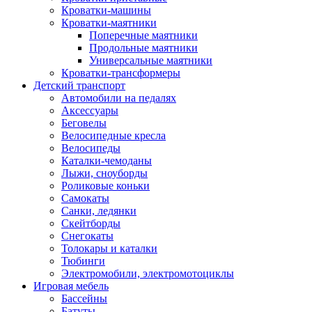
Кроватки-машины
Кроватки-маятники
Поперечные маятники
Продольные маятники
Универсальные маятники
Кроватки-трансформеры
Детский транспорт
Автомобили на педалях
Аксессуары
Беговелы
Велосипедные кресла
Велосипеды
Каталки-чемоданы
Лыжи, сноуборды
Роликовые коньки
Самокаты
Санки, ледянки
Скейтборды
Снегокаты
Толокары и каталки
Тюбинги
Электромобили, электромотоциклы
Игровая мебель
Бассейны
Батуты