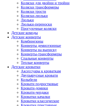
Коляски для двойни и тройни
Коляски трансформеры
Коляски трости
Коляски-люльки
Люльки
Люльки-переноски
Прогулочные коляски
Детские комоды
Детские конверты
Комбинезоны
Конверты демисезонные
Конверты на выписку
Конверты-трансформеры
Спальные конверты
Теплые конверты
Детские кроватки
Аксессуары к кроваткам
Двухъярусные кровати
Колыбели
Кровати подростковые
Кровати-домики
Кровати-чердаки
Кроватки качалки
Кроватки классические
Кроватки приставные