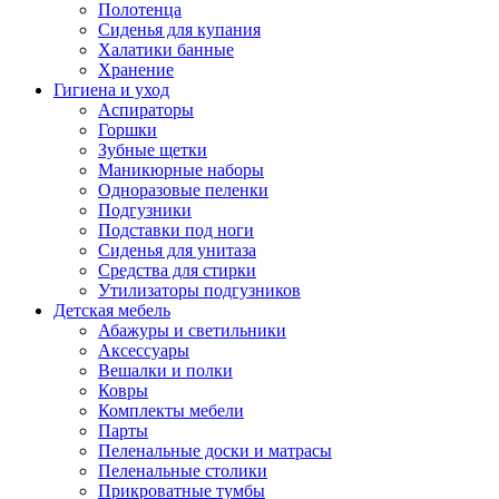
Полотенца
Сиденья для купания
Халатики банные
Хранение
Гигиена и уход
Аспираторы
Горшки
Зубные щетки
Маникюрные наборы
Одноразовые пеленки
Подгузники
Подставки под ноги
Сиденья для унитаза
Средства для стирки
Утилизаторы подгузников
Детская мебель
Абажуры и светильники
Аксессуары
Вешалки и полки
Ковры
Комплекты мебели
Парты
Пеленальные доски и матрасы
Пеленальные столики
Прикроватные тумбы