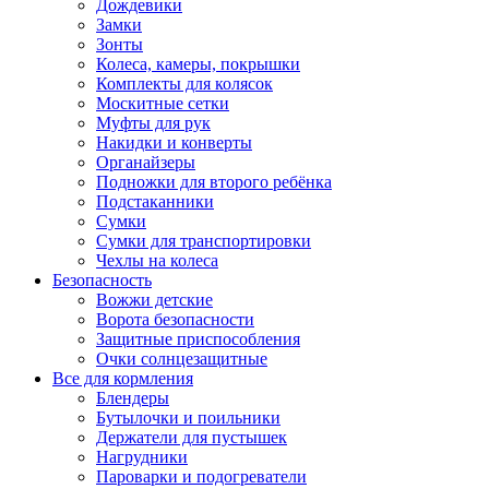
Дождевики
Замки
Зонты
Колеса, камеры, покрышки
Комплекты для колясок
Москитные сетки
Муфты для рук
Накидки и конверты
Органайзеры
Подножки для второго ребёнка
Подстаканники
Сумки
Сумки для транспортировки
Чехлы на колеса
Безопасность
Вожжи детские
Ворота безопасности
Защитные приспособления
Очки солнцезащитные
Все для кормления
Блендеры
Бутылочки и поильники
Держатели для пустышек
Нагрудники
Пароварки и подогреватели