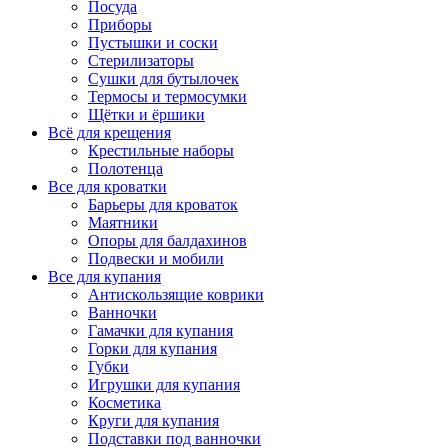
Посуда
Приборы
Пустышки и соски
Стерилизаторы
Сушки для бутылочек
Термосы и термосумки
Щётки и ёршики
Всё для крещения
Крестильные наборы
Полотенца
Все для кроватки
Барьеры для кроваток
Маятники
Опоры для балдахинов
Подвески и мобили
Все для купания
Антискользящие коврики
Ванночки
Гамачки для купания
Горки для купания
Губки
Игрушки для купания
Косметика
Круги для купания
Подставки под ванночки