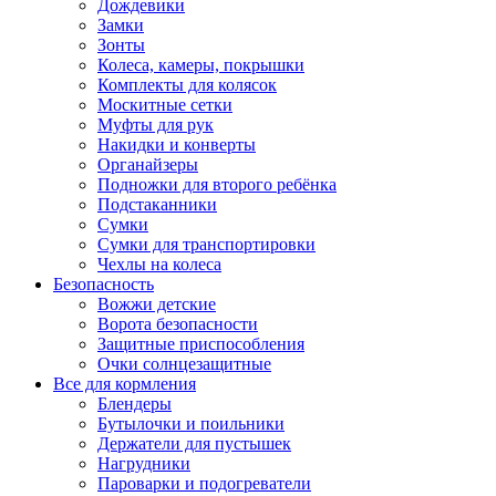
Дождевики
Замки
Зонты
Колеса, камеры, покрышки
Комплекты для колясок
Москитные сетки
Муфты для рук
Накидки и конверты
Органайзеры
Подножки для второго ребёнка
Подстаканники
Сумки
Сумки для транспортировки
Чехлы на колеса
Безопасность
Вожжи детские
Ворота безопасности
Защитные приспособления
Очки солнцезащитные
Все для кормления
Блендеры
Бутылочки и поильники
Держатели для пустышек
Нагрудники
Пароварки и подогреватели