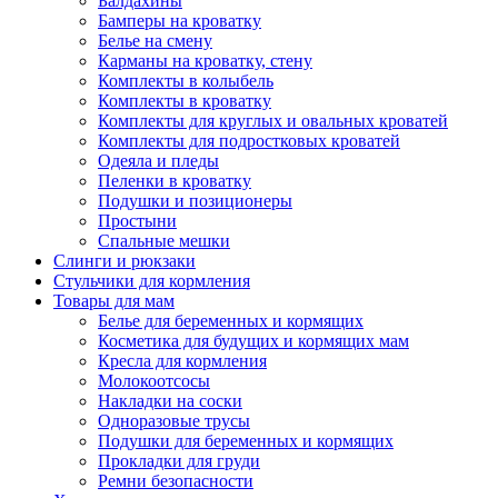
Балдахины
Бамперы на кроватку
Белье на смену
Карманы на кроватку, стену
Комплекты в колыбель
Комплекты в кроватку
Комплекты для круглых и овальных кроватей
Комплекты для подростковых кроватей
Одеяла и пледы
Пеленки в кроватку
Подушки и позиционеры
Простыни
Спальные мешки
Слинги и рюкзаки
Стульчики для кормления
Товары для мам
Белье для беременных и кормящих
Косметика для будущих и кормящих мам
Кресла для кормления
Молокоотсосы
Накладки на соски
Одноразовые трусы
Подушки для беременных и кормящих
Прокладки для груди
Ремни безопасности