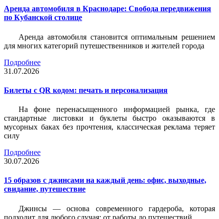
Аренда автомобиля в Краснодаре: Свобода передвижения
по Кубанской столице
Аренда автомобиля становится оптимальным решением
для многих категорий путешественников и жителей города
Подробнее
31.07.2026
Билеты c QR кодом: печать и персонализация
На фоне перенасыщенного информацией рынка, где
стандартные листовки и буклеты быстро оказываются в
мусорных баках без прочтения, классическая реклама теряет
силу
Подробнее
30.07.2026
15 образов с джинсами на каждый день: офис, выходные,
свидание, путешествие
Джинсы — основа современного гардероба, которая
подходит для любого случая: от работы до путешествий