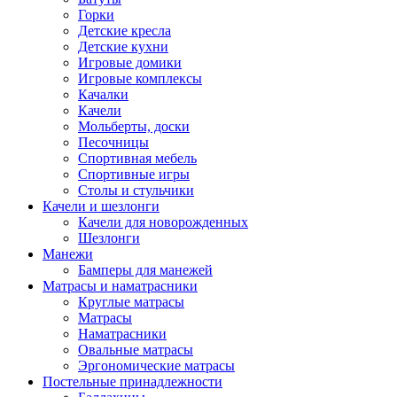
Горки
Детские кресла
Детские кухни
Игровые домики
Игровые комплексы
Качалки
Качели
Мольберты, доски
Песочницы
Спортивная мебель
Спортивные игры
Столы и стульчики
Качели и шезлонги
Качели для новорожденных
Шезлонги
Манежи
Бамперы для манежей
Матрасы и наматрасники
Круглые матрасы
Матрасы
Наматрасники
Овальные матрасы
Эргономические матрасы
Постельные принадлежности