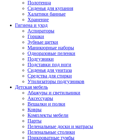
Полотенца
Сиденья для купания
Халатики банные
Хранение
Гигиена и уход
Аспираторы
Горшки
Зубные щетки
Маникюрные наборы
Одноразовые пеленки
Подгузники
Подставки под ноги
Сиденья для унитаза
Средства для стирки
Утилизаторы подгузников
Детская мебель
Абажуры и светильники
Аксессуары
Вешалки и полки
Ковры
Комплекты мебели
Парты
Пеленальные доски и матрасы
Пеленальные столики
Прикроватные тумбы