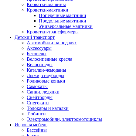
Кроватки-машины
Кроватки-маятники
Поперечные маятники
Продольные маятники
Универсальные маятники
Кроватки-трансформеры
Детский транспорт
Автомобили на педалях
Аксессуары
Беговелы
Велосипедные кресла
Велосипеды
Каталки-чемоданы
Лыжи, сноуборды
Роликовые коньки
Самокаты
Санки, ледянки
Скейтборды
Снегокаты
Толокары и каталки
Тюбинги
Электромобили, электромотоциклы
Игровая мебель
Бассейны
Батуты