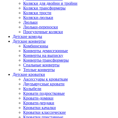
Коляски для двойни и тройни
Коляски трансформеры
Коляски трости
Коляски-люльки
Люльки
Люльки-переноски
Прогулочные коляски
Детские комоды
Детские конверты
Комбинезоны
Конверты демисезонные
Конверты на выписку
Конверты-трансформеры
Спальные конверты
Теплые конверты
Детские кроватки
Аксессуары к кроваткам
Двухъярусные кровати
Колыбели
Кровати подростковые
Кровати-домики
Кровати-чердаки
Кроватки качалки
Кроватки классические
Кроватки приставные