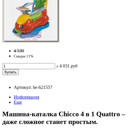
4 530
Скидка 11%
4 031
руб
x
Артикул: be-621557
Информация
Еще
Машина-каталка Chicco 4 в 1 Quattro –
даже сложное станет простым.