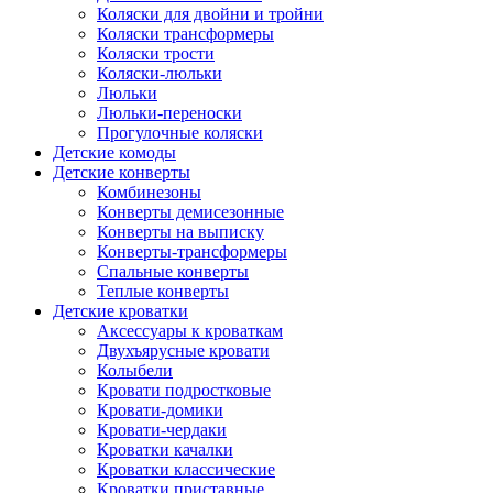
Коляски для двойни и тройни
Коляски трансформеры
Коляски трости
Коляски-люльки
Люльки
Люльки-переноски
Прогулочные коляски
Детские комоды
Детские конверты
Комбинезоны
Конверты демисезонные
Конверты на выписку
Конверты-трансформеры
Спальные конверты
Теплые конверты
Детские кроватки
Аксессуары к кроваткам
Двухъярусные кровати
Колыбели
Кровати подростковые
Кровати-домики
Кровати-чердаки
Кроватки качалки
Кроватки классические
Кроватки приставные