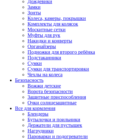
Дождевики
Замки
Зонты
Колеса, камеры, покрышки
Комплекты для колясок
Москитные сетки
Муфты для рук
Накидки и конверты
Органайзеры
Подножки для второго ребёнка
Подстаканники
Сумки
Сумки для транспортировки
Чехлы на колеса
Безопасность
Вожжи детские
Ворота безопасности
Защитные приспособления
Очки солнцезащитные
Все для кормления
Блендеры
Бутылочки и поильники
Держатели для пустышек
Нагрудники
Пароварки и подогреватели