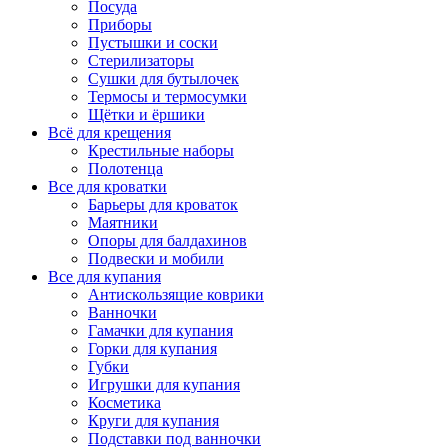
Посуда
Приборы
Пустышки и соски
Стерилизаторы
Сушки для бутылочек
Термосы и термосумки
Щётки и ёршики
Всё для крещения
Крестильные наборы
Полотенца
Все для кроватки
Барьеры для кроваток
Маятники
Опоры для балдахинов
Подвески и мобили
Все для купания
Антискользящие коврики
Ванночки
Гамачки для купания
Горки для купания
Губки
Игрушки для купания
Косметика
Круги для купания
Подставки под ванночки