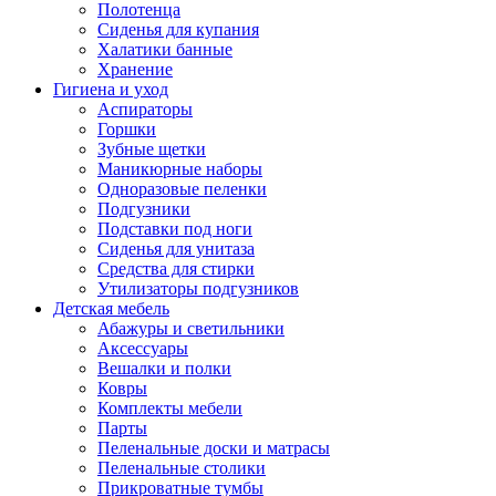
Полотенца
Сиденья для купания
Халатики банные
Хранение
Гигиена и уход
Аспираторы
Горшки
Зубные щетки
Маникюрные наборы
Одноразовые пеленки
Подгузники
Подставки под ноги
Сиденья для унитаза
Средства для стирки
Утилизаторы подгузников
Детская мебель
Абажуры и светильники
Аксессуары
Вешалки и полки
Ковры
Комплекты мебели
Парты
Пеленальные доски и матрасы
Пеленальные столики
Прикроватные тумбы