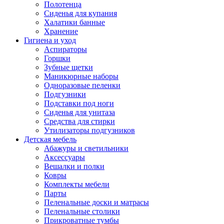
Полотенца
Сиденья для купания
Халатики банные
Хранение
Гигиена и уход
Аспираторы
Горшки
Зубные щетки
Маникюрные наборы
Одноразовые пеленки
Подгузники
Подставки под ноги
Сиденья для унитаза
Средства для стирки
Утилизаторы подгузников
Детская мебель
Абажуры и светильники
Аксессуары
Вешалки и полки
Ковры
Комплекты мебели
Парты
Пеленальные доски и матрасы
Пеленальные столики
Прикроватные тумбы