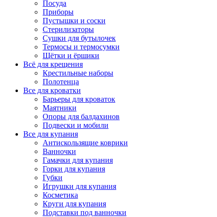
Посуда
Приборы
Пустышки и соски
Стерилизаторы
Сушки для бутылочек
Термосы и термосумки
Щётки и ёршики
Всё для крещения
Крестильные наборы
Полотенца
Все для кроватки
Барьеры для кроваток
Маятники
Опоры для балдахинов
Подвески и мобили
Все для купания
Антискользящие коврики
Ванночки
Гамачки для купания
Горки для купания
Губки
Игрушки для купания
Косметика
Круги для купания
Подставки под ванночки