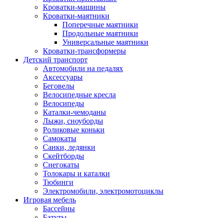
Кроватки-машины
Кроватки-маятники
Поперечные маятники
Продольные маятники
Универсальные маятники
Кроватки-трансформеры
Детский транспорт
Автомобили на педалях
Аксессуары
Беговелы
Велосипедные кресла
Велосипеды
Каталки-чемоданы
Лыжи, сноуборды
Роликовые коньки
Самокаты
Санки, ледянки
Скейтборды
Снегокаты
Толокары и каталки
Тюбинги
Электромобили, электромотоциклы
Игровая мебель
Бассейны
Батуты