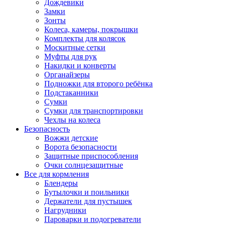
Дождевики
Замки
Зонты
Колеса, камеры, покрышки
Комплекты для колясок
Москитные сетки
Муфты для рук
Накидки и конверты
Органайзеры
Подножки для второго ребёнка
Подстаканники
Сумки
Сумки для транспортировки
Чехлы на колеса
Безопасность
Вожжи детские
Ворота безопасности
Защитные приспособления
Очки солнцезащитные
Все для кормления
Блендеры
Бутылочки и поильники
Держатели для пустышек
Нагрудники
Пароварки и подогреватели