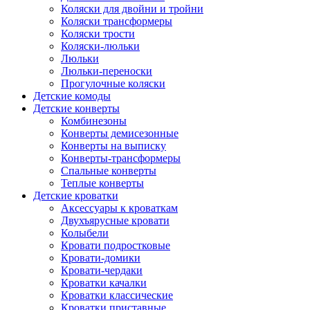
Коляски для двойни и тройни
Коляски трансформеры
Коляски трости
Коляски-люльки
Люльки
Люльки-переноски
Прогулочные коляски
Детские комоды
Детские конверты
Комбинезоны
Конверты демисезонные
Конверты на выписку
Конверты-трансформеры
Спальные конверты
Теплые конверты
Детские кроватки
Аксессуары к кроваткам
Двухъярусные кровати
Колыбели
Кровати подростковые
Кровати-домики
Кровати-чердаки
Кроватки качалки
Кроватки классические
Кроватки приставные