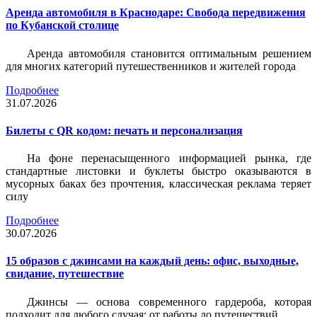
Аренда автомобиля в Краснодаре: Свобода передвижения
по Кубанской столице
Аренда автомобиля становится оптимальным решением
для многих категорий путешественников и жителей города
Подробнее
31.07.2026
Билеты c QR кодом: печать и персонализация
На фоне перенасыщенного информацией рынка, где
стандартные листовки и буклеты быстро оказываются в
мусорных баках без прочтения, классическая реклама теряет
силу
Подробнее
30.07.2026
15 образов с джинсами на каждый день: офис, выходные,
свидание, путешествие
Джинсы — основа современного гардероба, которая
подходит для любого случая: от работы до путешествий