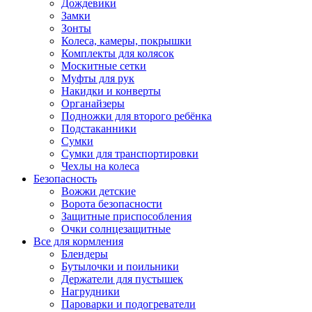
Дождевики
Замки
Зонты
Колеса, камеры, покрышки
Комплекты для колясок
Москитные сетки
Муфты для рук
Накидки и конверты
Органайзеры
Подножки для второго ребёнка
Подстаканники
Сумки
Сумки для транспортировки
Чехлы на колеса
Безопасность
Вожжи детские
Ворота безопасности
Защитные приспособления
Очки солнцезащитные
Все для кормления
Блендеры
Бутылочки и поильники
Держатели для пустышек
Нагрудники
Пароварки и подогреватели