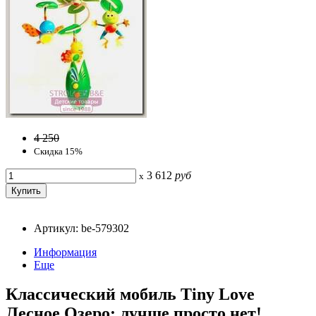
4 250
Скидка 15%
3 612
руб
x
Артикул: be-579302
Информация
Еще
Классический мобиль Tiny Love
Лесное Озеро: лучше просто нет!