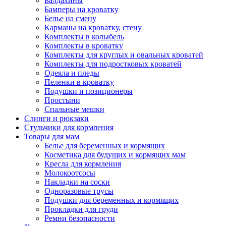
Балдахины
Бамперы на кроватку
Белье на смену
Карманы на кроватку, стену
Комплекты в колыбель
Комплекты в кроватку
Комплекты для круглых и овальных кроватей
Комплекты для подростковых кроватей
Одеяла и пледы
Пеленки в кроватку
Подушки и позиционеры
Простыни
Спальные мешки
Слинги и рюкзаки
Стульчики для кормления
Товары для мам
Белье для беременных и кормящих
Косметика для будущих и кормящих мам
Кресла для кормления
Молокоотсосы
Накладки на соски
Одноразовые трусы
Подушки для беременных и кормящих
Прокладки для груди
Ремни безопасности