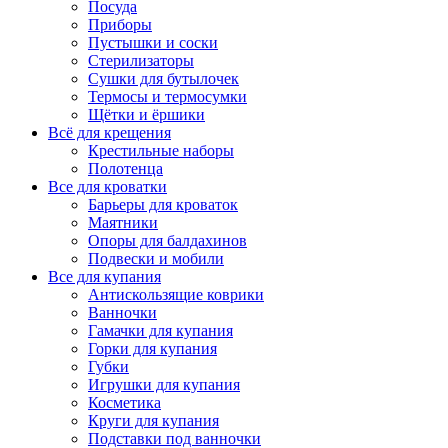
Посуда
Приборы
Пустышки и соски
Стерилизаторы
Сушки для бутылочек
Термосы и термосумки
Щётки и ёршики
Всё для крещения
Крестильные наборы
Полотенца
Все для кроватки
Барьеры для кроваток
Маятники
Опоры для балдахинов
Подвески и мобили
Все для купания
Антискользящие коврики
Ванночки
Гамачки для купания
Горки для купания
Губки
Игрушки для купания
Косметика
Круги для купания
Подставки под ванночки