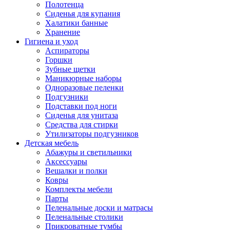
Полотенца
Сиденья для купания
Халатики банные
Хранение
Гигиена и уход
Аспираторы
Горшки
Зубные щетки
Маникюрные наборы
Одноразовые пеленки
Подгузники
Подставки под ноги
Сиденья для унитаза
Средства для стирки
Утилизаторы подгузников
Детская мебель
Абажуры и светильники
Аксессуары
Вешалки и полки
Ковры
Комплекты мебели
Парты
Пеленальные доски и матрасы
Пеленальные столики
Прикроватные тумбы