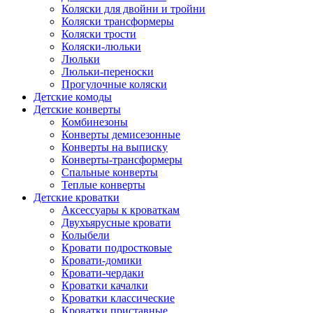
Коляски для двойни и тройни
Коляски трансформеры
Коляски трости
Коляски-люльки
Люльки
Люльки-переноски
Прогулочные коляски
Детские комоды
Детские конверты
Комбинезоны
Конверты демисезонные
Конверты на выписку
Конверты-трансформеры
Спальные конверты
Теплые конверты
Детские кроватки
Аксессуары к кроваткам
Двухъярусные кровати
Колыбели
Кровати подростковые
Кровати-домики
Кровати-чердаки
Кроватки качалки
Кроватки классические
Кроватки приставные