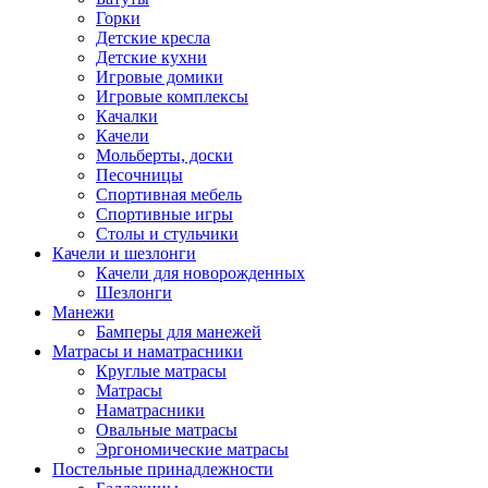
Горки
Детские кресла
Детские кухни
Игровые домики
Игровые комплексы
Качалки
Качели
Мольберты, доски
Песочницы
Спортивная мебель
Спортивные игры
Столы и стульчики
Качели и шезлонги
Качели для новорожденных
Шезлонги
Манежи
Бамперы для манежей
Матрасы и наматрасники
Круглые матрасы
Матрасы
Наматрасники
Овальные матрасы
Эргономические матрасы
Постельные принадлежности