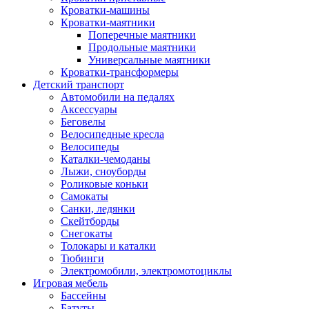
Кроватки-машины
Кроватки-маятники
Поперечные маятники
Продольные маятники
Универсальные маятники
Кроватки-трансформеры
Детский транспорт
Автомобили на педалях
Аксессуары
Беговелы
Велосипедные кресла
Велосипеды
Каталки-чемоданы
Лыжи, сноуборды
Роликовые коньки
Самокаты
Санки, ледянки
Скейтборды
Снегокаты
Толокары и каталки
Тюбинги
Электромобили, электромотоциклы
Игровая мебель
Бассейны
Батуты