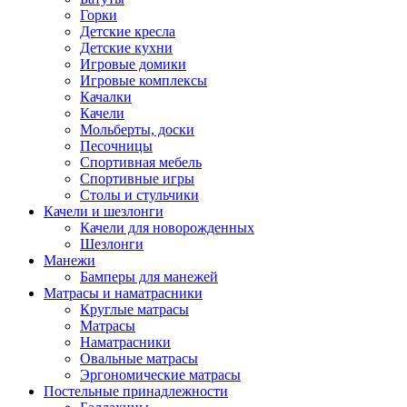
Горки
Детские кресла
Детские кухни
Игровые домики
Игровые комплексы
Качалки
Качели
Мольберты, доски
Песочницы
Спортивная мебель
Спортивные игры
Столы и стульчики
Качели и шезлонги
Качели для новорожденных
Шезлонги
Манежи
Бамперы для манежей
Матрасы и наматрасники
Круглые матрасы
Матрасы
Наматрасники
Овальные матрасы
Эргономические матрасы
Постельные принадлежности