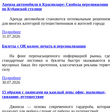
Аренда автомобиля в Краснодаре: Свобода передвижения
по Кубанской столице
Аренда автомобиля становится оптимальным решением
для многих категорий путешественников и жителей города
Подробнее
31.07.2026
Билеты c QR кодом: печать и персонализация
На фоне перенасыщенного информацией рынка, где
стандартные листовки и буклеты быстро оказываются в
мусорных баках без прочтения, классическая реклама теряет
силу
Подробнее
30.07.2026
15 образов с джинсами на каждый день: офис, выходные,
свидание, путешествие
Джинсы — основа современного гардероба, которая
подходит для любого случая: от работы до путешествий