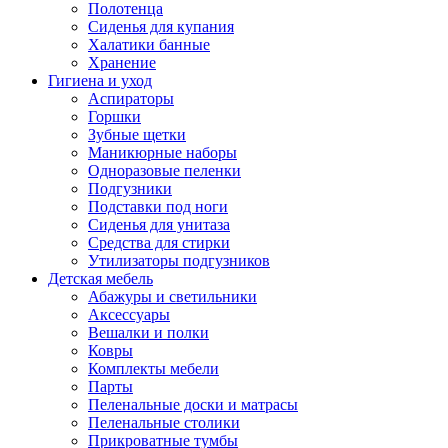
Полотенца
Сиденья для купания
Халатики банные
Хранение
Гигиена и уход
Аспираторы
Горшки
Зубные щетки
Маникюрные наборы
Одноразовые пеленки
Подгузники
Подставки под ноги
Сиденья для унитаза
Средства для стирки
Утилизаторы подгузников
Детская мебель
Абажуры и светильники
Аксессуары
Вешалки и полки
Ковры
Комплекты мебели
Парты
Пеленальные доски и матрасы
Пеленальные столики
Прикроватные тумбы