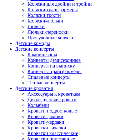
Коляски для двойни и тройни
Коляски трансформеры
Коляски трости
Коляски-люльки
Люльки
Люльки-переноски
Прогулочные коляски
Детские комоды
Детские конверты
Комбинезоны
Конверты демисезонные
Конверты на выписку
Конверты-трансформеры
Спальные конверты
Теплые конверты
Детские кроватки
Аксессуары к кроваткам
Двухъярусные кровати
Колыбели
Кровати подростковые
Кровати-домики
Кровати-чердаки
Кроватки качалки
Кроватки классические
Кроватки приставные