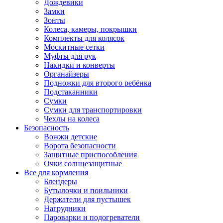
Дождевики
Замки
Зонты
Колеса, камеры, покрышки
Комплекты для колясок
Москитные сетки
Муфты для рук
Накидки и конверты
Органайзеры
Подножки для второго ребёнка
Подстаканники
Сумки
Сумки для транспортировки
Чехлы на колеса
Безопасность
Вожжи детские
Ворота безопасности
Защитные приспособления
Очки солнцезащитные
Все для кормления
Блендеры
Бутылочки и поильники
Держатели для пустышек
Нагрудники
Пароварки и подогреватели