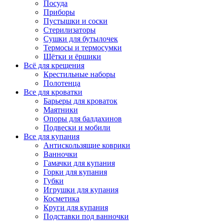
Посуда
Приборы
Пустышки и соски
Стерилизаторы
Сушки для бутылочек
Термосы и термосумки
Щётки и ёршики
Всё для крещения
Крестильные наборы
Полотенца
Все для кроватки
Барьеры для кроваток
Маятники
Опоры для балдахинов
Подвески и мобили
Все для купания
Антискользящие коврики
Ванночки
Гамачки для купания
Горки для купания
Губки
Игрушки для купания
Косметика
Круги для купания
Подставки под ванночки