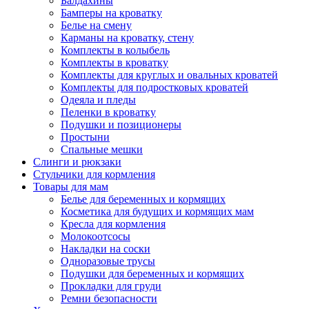
Балдахины
Бамперы на кроватку
Белье на смену
Карманы на кроватку, стену
Комплекты в колыбель
Комплекты в кроватку
Комплекты для круглых и овальных кроватей
Комплекты для подростковых кроватей
Одеяла и пледы
Пеленки в кроватку
Подушки и позиционеры
Простыни
Спальные мешки
Слинги и рюкзаки
Стульчики для кормления
Товары для мам
Белье для беременных и кормящих
Косметика для будущих и кормящих мам
Кресла для кормления
Молокоотсосы
Накладки на соски
Одноразовые трусы
Подушки для беременных и кормящих
Прокладки для груди
Ремни безопасности