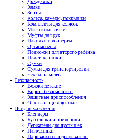
Дождевики
Замки
Зонты
Колеса, камеры, покрышки
Комплекты для колясок
Москитные сетки
Муфты для рук
Накидки и конверты
Органайзеры
Подножки для второго ребёнка
Подстаканники
Сумки
Сумки для транспортировки
Чехлы на колеса
Безопасность
Вожжи детские
Ворота безопасности
Защитные приспособления
Очки солнцезащитные
Все для кормления
Блендеры
Бутылочки и поильники
Держатели для пустышек
Нагрудники
Пароварки и подогреватели