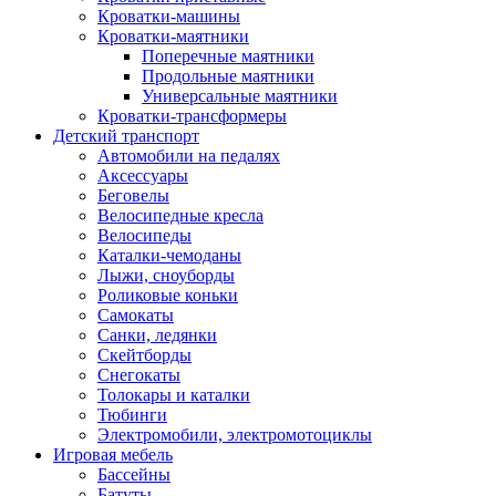
Кроватки-машины
Кроватки-маятники
Поперечные маятники
Продольные маятники
Универсальные маятники
Кроватки-трансформеры
Детский транспорт
Автомобили на педалях
Аксессуары
Беговелы
Велосипедные кресла
Велосипеды
Каталки-чемоданы
Лыжи, сноуборды
Роликовые коньки
Самокаты
Санки, ледянки
Скейтборды
Снегокаты
Толокары и каталки
Тюбинги
Электромобили, электромотоциклы
Игровая мебель
Бассейны
Батуты