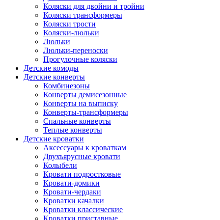
Коляски для двойни и тройни
Коляски трансформеры
Коляски трости
Коляски-люльки
Люльки
Люльки-переноски
Прогулочные коляски
Детские комоды
Детские конверты
Комбинезоны
Конверты демисезонные
Конверты на выписку
Конверты-трансформеры
Спальные конверты
Теплые конверты
Детские кроватки
Аксессуары к кроваткам
Двухъярусные кровати
Колыбели
Кровати подростковые
Кровати-домики
Кровати-чердаки
Кроватки качалки
Кроватки классические
Кроватки приставные