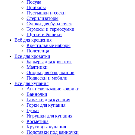
Посуда
Приборы
Пустышки и соски
Стерилизаторы
Сушки для бутылочек
Термосы и термосумки
Щётки и ёршики
Всё для крещения
Крестильные наборы
Полотенца
Все для кроватки
Барьеры для кроваток
Маятники
Опоры для балдахинов
Подвески и мобили
Все для купания
Антискользящие коврики
Ванночки
Гамачки для купания
Горки для купания
Губки
Игрушки для купания
Косметика
Круги для купания
Подставки под ванночки