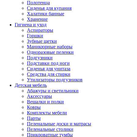
Полотенца
Сиденья для купания
Халатики банные
Хранение
Гигиена и уход
Аспираторы
Горшки
Зубные щетки
Маникюрные наборы
Одноразовые пеленки
Подгузники
Подставки под ноги
Сиденья для унитаза
Средства для стирки
Утилизаторы подгузников
Детская мебель
Абажуры и светильники
Аксессуары
Вешалки и полки
Ковры
Комплекты мебели
Парты
Пеленальные доски и матрасы
Пеленальные столики
Прикроватные тумбы