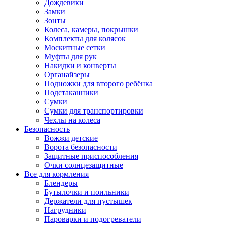
Дождевики
Замки
Зонты
Колеса, камеры, покрышки
Комплекты для колясок
Москитные сетки
Муфты для рук
Накидки и конверты
Органайзеры
Подножки для второго ребёнка
Подстаканники
Сумки
Сумки для транспортировки
Чехлы на колеса
Безопасность
Вожжи детские
Ворота безопасности
Защитные приспособления
Очки солнцезащитные
Все для кормления
Блендеры
Бутылочки и поильники
Держатели для пустышек
Нагрудники
Пароварки и подогреватели