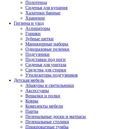
Полотенца
Сиденья для купания
Халатики банные
Хранение
Гигиена и уход
Аспираторы
Горшки
Зубные щетки
Маникюрные наборы
Одноразовые пеленки
Подгузники
Подставки под ноги
Сиденья для унитаза
Средства для стирки
Утилизаторы подгузников
Детская мебель
Абажуры и светильники
Аксессуары
Вешалки и полки
Ковры
Комплекты мебели
Парты
Пеленальные доски и матрасы
Пеленальные столики
Прикроватные тумбы