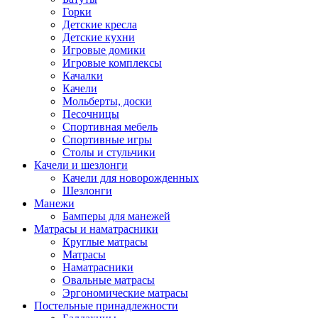
Горки
Детские кресла
Детские кухни
Игровые домики
Игровые комплексы
Качалки
Качели
Мольберты, доски
Песочницы
Спортивная мебель
Спортивные игры
Столы и стульчики
Качели и шезлонги
Качели для новорожденных
Шезлонги
Манежи
Бамперы для манежей
Матрасы и наматрасники
Круглые матрасы
Матрасы
Наматрасники
Овальные матрасы
Эргономические матрасы
Постельные принадлежности