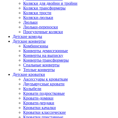
Коляски для двойни и тройни
Коляски трансформеры
Коляски трости
Коляски-люльки
Люльки
Люльки-переноски
Прогулочные коляски
Детские комоды
Детские конверты
Комбинезоны
Конверты демисезонные
Конверты на выписку
Конверты-трансформеры
Спальные конверты
Теплые конверты
Детские кроватки
Аксессуары к кроваткам
Двухъярусные кровати
Колыбели
Кровати подростковые
Кровати-домики
Кровати-чердаки
Кроватки качалки
Кроватки классические
Кроватки приставные