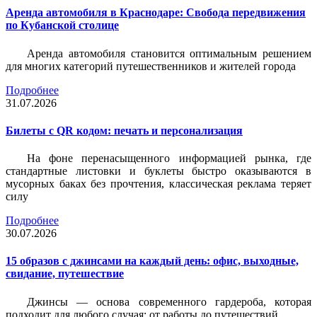
Аренда автомобиля в Краснодаре: Свобода передвижения
по Кубанской столице
Аренда автомобиля становится оптимальным решением
для многих категорий путешественников и жителей города
Подробнее
31.07.2026
Билеты c QR кодом: печать и персонализация
На фоне перенасыщенного информацией рынка, где
стандартные листовки и буклеты быстро оказываются в
мусорных баках без прочтения, классическая реклама теряет
силу
Подробнее
30.07.2026
15 образов с джинсами на каждый день: офис, выходные,
свидание, путешествие
Джинсы — основа современного гардероба, которая
подходит для любого случая: от работы до путешествий