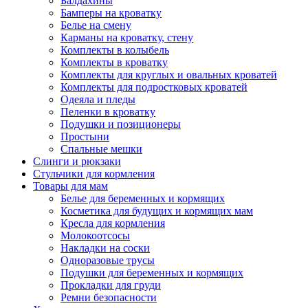
Балдахины
Бамперы на кроватку
Белье на смену
Карманы на кроватку, стену
Комплекты в колыбель
Комплекты в кроватку
Комплекты для круглых и овальных кроватей
Комплекты для подростковых кроватей
Одеяла и пледы
Пеленки в кроватку
Подушки и позиционеры
Простыни
Спальные мешки
Слинги и рюкзаки
Стульчики для кормления
Товары для мам
Белье для беременных и кормящих
Косметика для будущих и кормящих мам
Кресла для кормления
Молокоотсосы
Накладки на соски
Одноразовые трусы
Подушки для беременных и кормящих
Прокладки для груди
Ремни безопасности