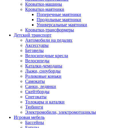
Кроватки-машины
Кроватки-маятники
Поперечные маятники
Продольные маятники
Универсальные маятники
Кроватки-трансформеры
Детский транспорт
Автомобили на педалях
Аксессуары
Беговелы
Велосипедные кресла
Велосипеды
Каталки-чемоданы
Лыжи, сноуборды
Роликовые коньки
Самокаты
Санки, ледянки
Скейтборды
Снегокаты
Толокары и каталки
Тюбинги
Электромобили, электромотоциклы
Игровая мебель
Бассейны
Батуты