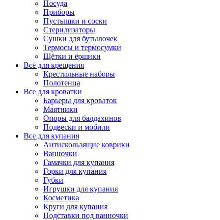
Посуда
Приборы
Пустышки и соски
Стерилизаторы
Сушки для бутылочек
Термосы и термосумки
Щётки и ёршики
Всё для крещения
Крестильные наборы
Полотенца
Все для кроватки
Барьеры для кроваток
Маятники
Опоры для балдахинов
Подвески и мобили
Все для купания
Антискользящие коврики
Ванночки
Гамачки для купания
Горки для купания
Губки
Игрушки для купания
Косметика
Круги для купания
Подставки под ванночки