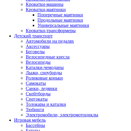
Кроватки-машины
Кроватки-маятники
Поперечные маятники
Продольные маятники
Универсальные маятники
Кроватки-трансформеры
Детский транспорт
Автомобили на педалях
Аксессуары
Беговелы
Велосипедные кресла
Велосипеды
Каталки-чемоданы
Лыжи, сноуборды
Роликовые коньки
Самокаты
Санки, ледянки
Скейтборды
Снегокаты
Толокары и каталки
Тюбинги
Электромобили, электромотоциклы
Игровая мебель
Бассейны
Батуты