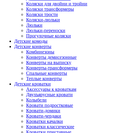
Коляски для двойни и тройни
Коляски трансформеры
Коляски трости
Коляски-люльки
Люльки
Люльки-переноски
Прогулочные коляски
Детские комоды
Детские конверты
Комбинезоны
Конверты демисезонные
Конверты на выписку
Конверты-трансформеры
Спальные конверты
Теплые конверты
Детские кроватки
Аксессуары к кроваткам
Двухъярусные кровати
Колыбели
Кровати подростковые
Кровати-домики
Кровати-чердаки
Кроватки качалки
Кроватки классические
Кроватки приставные