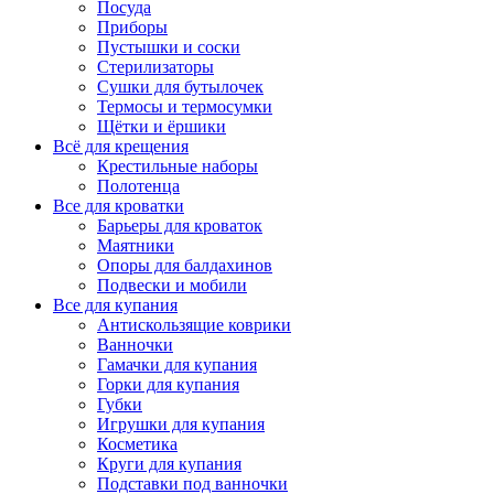
Посуда
Приборы
Пустышки и соски
Стерилизаторы
Сушки для бутылочек
Термосы и термосумки
Щётки и ёршики
Всё для крещения
Крестильные наборы
Полотенца
Все для кроватки
Барьеры для кроваток
Маятники
Опоры для балдахинов
Подвески и мобили
Все для купания
Антискользящие коврики
Ванночки
Гамачки для купания
Горки для купания
Губки
Игрушки для купания
Косметика
Круги для купания
Подставки под ванночки