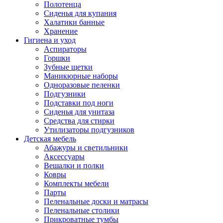
Полотенца
Сиденья для купания
Халатики банные
Хранение
Гигиена и уход
Аспираторы
Горшки
Зубные щетки
Маникюрные наборы
Одноразовые пеленки
Подгузники
Подставки под ноги
Сиденья для унитаза
Средства для стирки
Утилизаторы подгузников
Детская мебель
Абажуры и светильники
Аксессуары
Вешалки и полки
Ковры
Комплекты мебели
Парты
Пеленальные доски и матрасы
Пеленальные столики
Прикроватные тумбы