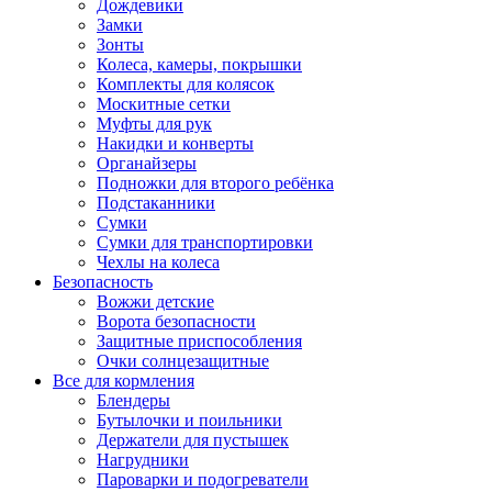
Дождевики
Замки
Зонты
Колеса, камеры, покрышки
Комплекты для колясок
Москитные сетки
Муфты для рук
Накидки и конверты
Органайзеры
Подножки для второго ребёнка
Подстаканники
Сумки
Сумки для транспортировки
Чехлы на колеса
Безопасность
Вожжи детские
Ворота безопасности
Защитные приспособления
Очки солнцезащитные
Все для кормления
Блендеры
Бутылочки и поильники
Держатели для пустышек
Нагрудники
Пароварки и подогреватели