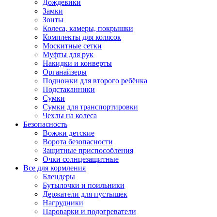
Дождевики
Замки
Зонты
Колеса, камеры, покрышки
Комплекты для колясок
Москитные сетки
Муфты для рук
Накидки и конверты
Органайзеры
Подножки для второго ребёнка
Подстаканники
Сумки
Сумки для транспортировки
Чехлы на колеса
Безопасность
Вожжи детские
Ворота безопасности
Защитные приспособления
Очки солнцезащитные
Все для кормления
Блендеры
Бутылочки и поильники
Держатели для пустышек
Нагрудники
Пароварки и подогреватели