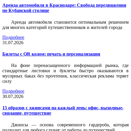
Аренда автомобиля в Краснодаре: Свобода передвижения
по Кубанской столице
Аренда автомобиля становится оптимальным решением
для многих категорий путешественников и жителей города
Подробнее
31.07.2026
Билеты c QR кодом: печать и персонализация
На фоне перенасыщенного информацией рынка, где
стандартные листовки и буклеты быстро оказываются в
мусорных баках без прочтения, классическая реклама теряет
силу
Подробнее
30.07.2026
15 образов с джинсами на каждый день: офис, выходные,
свидание, путешествие
Джинсы — основа современного гардероба, которая
подходит для любого случая: от работы до путешествий