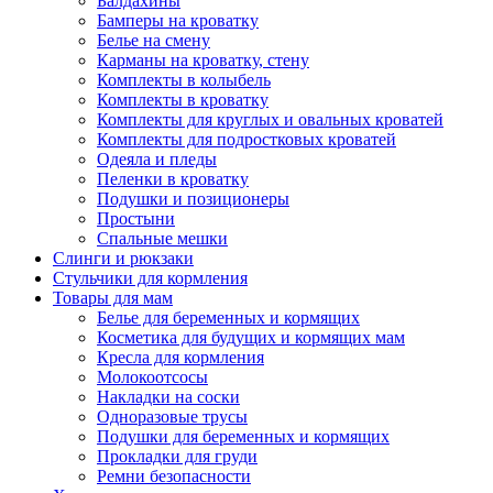
Балдахины
Бамперы на кроватку
Белье на смену
Карманы на кроватку, стену
Комплекты в колыбель
Комплекты в кроватку
Комплекты для круглых и овальных кроватей
Комплекты для подростковых кроватей
Одеяла и пледы
Пеленки в кроватку
Подушки и позиционеры
Простыни
Спальные мешки
Слинги и рюкзаки
Стульчики для кормления
Товары для мам
Белье для беременных и кормящих
Косметика для будущих и кормящих мам
Кресла для кормления
Молокоотсосы
Накладки на соски
Одноразовые трусы
Подушки для беременных и кормящих
Прокладки для груди
Ремни безопасности