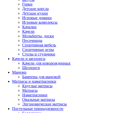
Горки
Детские кресла
Детские кухни
Игровые домики
Игровые комплексы
Качалки
Качели
Мольберты, доски
Песочницы
Спортивная мебель
Спортивные игры
Столы и стульчики
Качели и шезлонги
Качели для новорожденных
Шезлонги
Манежи
Бамперы для манежей
Матрасы и наматрасники
Круглые матрасы
Матрасы
Наматрасники
Овальные матрасы
Эргономические матрасы
Постельные принадлежности