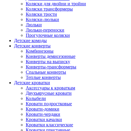
Коляски для двойни и тройни
Коляски трансформеры
Коляски трости
Коляски-люльки
Люльки
Люльки-переноски
Прогулочные коляски
Детские комоды
Детские конверты
Комбинезоны
Конверты демисезонные
Конверты на выписку
Конверты-трансформеры
Спальные конверты
Теплые конверты
Детские кроватки
Аксессуары к кроваткам
Двухъярусные кровати
Колыбели
Кровати подростковые
Кровати-домики
Кровати-чердаки
Кроватки качалки
Кроватки классические
Кроватки приставные