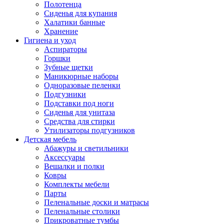
Полотенца
Сиденья для купания
Халатики банные
Хранение
Гигиена и уход
Аспираторы
Горшки
Зубные щетки
Маникюрные наборы
Одноразовые пеленки
Подгузники
Подставки под ноги
Сиденья для унитаза
Средства для стирки
Утилизаторы подгузников
Детская мебель
Абажуры и светильники
Аксессуары
Вешалки и полки
Ковры
Комплекты мебели
Парты
Пеленальные доски и матрасы
Пеленальные столики
Прикроватные тумбы