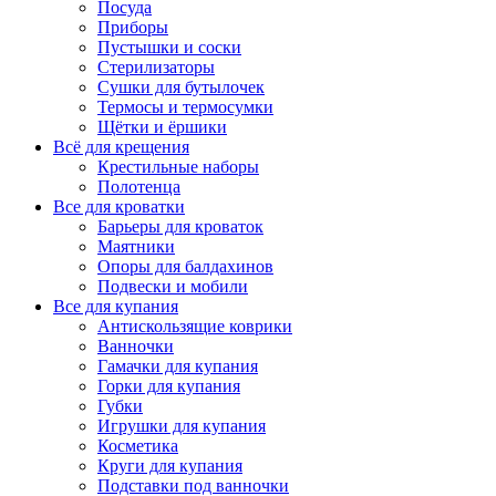
Посуда
Приборы
Пустышки и соски
Стерилизаторы
Сушки для бутылочек
Термосы и термосумки
Щётки и ёршики
Всё для крещения
Крестильные наборы
Полотенца
Все для кроватки
Барьеры для кроваток
Маятники
Опоры для балдахинов
Подвески и мобили
Все для купания
Антискользящие коврики
Ванночки
Гамачки для купания
Горки для купания
Губки
Игрушки для купания
Косметика
Круги для купания
Подставки под ванночки