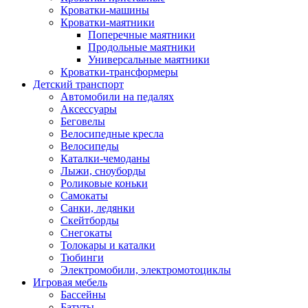
Кроватки-машины
Кроватки-маятники
Поперечные маятники
Продольные маятники
Универсальные маятники
Кроватки-трансформеры
Детский транспорт
Автомобили на педалях
Аксессуары
Беговелы
Велосипедные кресла
Велосипеды
Каталки-чемоданы
Лыжи, сноуборды
Роликовые коньки
Самокаты
Санки, ледянки
Скейтборды
Снегокаты
Толокары и каталки
Тюбинги
Электромобили, электромотоциклы
Игровая мебель
Бассейны
Батуты