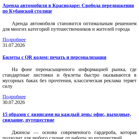
Аренда автомобиля в Краснодаре: Свобода передвижения
по Кубанской столице
Аренда автомобиля становится оптимальным решением
для многих категорий путешественников и жителей города
Подробнее
31.07.2026
Билеты c QR кодом: печать и персонализация
На фоне перенасыщенного информацией рынка, где
стандартные листовки и буклеты быстро оказываются в
мусорных баках без прочтения, классическая реклама теряет
силу
Подробнее
30.07.2026
15 образов с джинсами на каждый день: офис, выходные,
свидание, путешествие
Джинсы — основа современного гардероба, которая
подходит для любого случая: от работы до путешествий