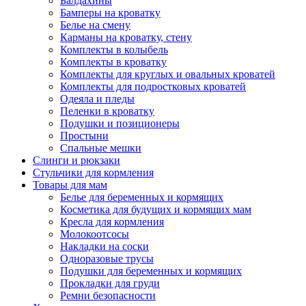
Балдахины
Бамперы на кроватку
Белье на смену
Карманы на кроватку, стену
Комплекты в колыбель
Комплекты в кроватку
Комплекты для круглых и овальных кроватей
Комплекты для подростковых кроватей
Одеяла и пледы
Пеленки в кроватку
Подушки и позиционеры
Простыни
Спальные мешки
Слинги и рюкзаки
Стульчики для кормления
Товары для мам
Белье для беременных и кормящих
Косметика для будущих и кормящих мам
Кресла для кормления
Молокоотсосы
Накладки на соски
Одноразовые трусы
Подушки для беременных и кормящих
Прокладки для груди
Ремни безопасности