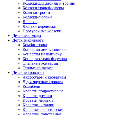
Коляски для двойни и тройни
Коляски трансформеры
Коляски трости
Коляски-люльки
Люльки
Люльки-переноски
Прогулочные коляски
Детские комоды
Детские конверты
Комбинезоны
Конверты демисезонные
Конверты на выписку
Конверты-трансформеры
Спальные конверты
Теплые конверты
Детские кроватки
Аксессуары к кроваткам
Двухъярусные кровати
Колыбели
Кровати подростковые
Кровати-домики
Кровати-чердаки
Кроватки качалки
Кроватки классические
Кроватки приставные