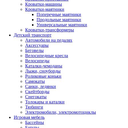
Кроватки-машины
Кроватки-маятники
Поперечные маятники
Продольные маятники
Универсальные маятники
Кроватки-трансформеры
Детский транспорт
Автомобили на педалях
Аксессуары
Беговелы
Велосипедные кресла
Велосипеды
Каталки-чемоданы
Лыжи, сноуборды
Роликовые коньки
Самокаты
Санки, ледянки
Скейтборды
Снегокаты
Толокары и каталки
Тюбинги
Электромобили, электромотоциклы
Игровая мебель
Бассейны
Батуты