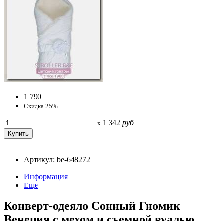
1 790
Скидка 25%
1 342
руб
x
Артикул: be-648272
Информация
Еще
Конверт-одеяло Сонный Гномик
Венеция с мехом и съемной вуалью