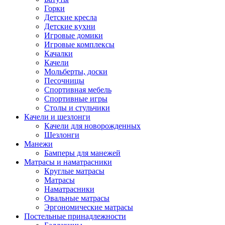
Горки
Детские кресла
Детские кухни
Игровые домики
Игровые комплексы
Качалки
Качели
Мольберты, доски
Песочницы
Спортивная мебель
Спортивные игры
Столы и стульчики
Качели и шезлонги
Качели для новорожденных
Шезлонги
Манежи
Бамперы для манежей
Матрасы и наматрасники
Круглые матрасы
Матрасы
Наматрасники
Овальные матрасы
Эргономические матрасы
Постельные принадлежности