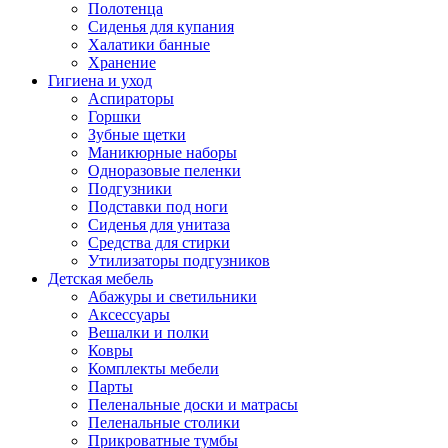
Полотенца
Сиденья для купания
Халатики банные
Хранение
Гигиена и уход
Аспираторы
Горшки
Зубные щетки
Маникюрные наборы
Одноразовые пеленки
Подгузники
Подставки под ноги
Сиденья для унитаза
Средства для стирки
Утилизаторы подгузников
Детская мебель
Абажуры и светильники
Аксессуары
Вешалки и полки
Ковры
Комплекты мебели
Парты
Пеленальные доски и матрасы
Пеленальные столики
Прикроватные тумбы