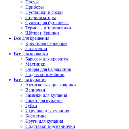
Посуда
Приборы
Пустышки и соски
Стерилизаторы
Сушки для бутылочек
Термосы и термосумки
Щётки и ёршики
Всё для крещения
Крестильные наборы
Полотенца
Все для кроватки
Барьеры для кроваток
Маятники
Опоры для балдахинов
Подвески и мобили
Все для купания
Антискользящие коврики
Ванночки
Гамачки для купания
Горки для купания
Губки
Игрушки для купания
Косметика
Круги для купания
Подставки под ванночки