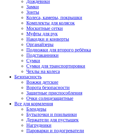
Дождевики
Замки
Зонты
Колеса, камеры, покрышки
Комплекты для колясок
Москитные сетки
Муфты для рук
Накидки и конверты
Органайзеры
Подножки для второго ребёнка
Подстаканники
Сумки
Сумки для транспортировки
Чехлы на колеса
Безопасность
Вожжи детские
Ворота безопасности
Защитные приспособления
Очки солнцезащитные
Все для кормления
Блендеры
Бутылочки и поильники
Держатели для пустышек
Нагрудники
Пароварки и подогреватели