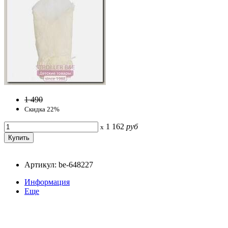
1 490
Скидка 22%
1 162
руб
x
Артикул: be-648227
Информация
Еще