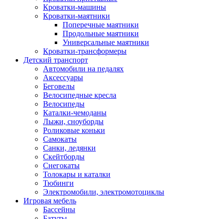
Кроватки-машины
Кроватки-маятники
Поперечные маятники
Продольные маятники
Универсальные маятники
Кроватки-трансформеры
Детский транспорт
Автомобили на педалях
Аксессуары
Беговелы
Велосипедные кресла
Велосипеды
Каталки-чемоданы
Лыжи, сноуборды
Роликовые коньки
Самокаты
Санки, ледянки
Скейтборды
Снегокаты
Толокары и каталки
Тюбинги
Электромобили, электромотоциклы
Игровая мебель
Бассейны
Батуты