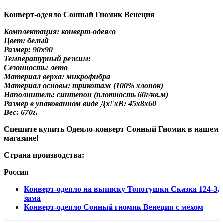
Конверт-одеяло Сонный Гномик Венеция
Комплектация: конверт-одеяло
Цвет: белый
Размер: 90х90
Температурный режим:
Сезонность: лето
Материал верха: микрофибра
Материал основы: трикотаж (100% хлопок)
Наполнитель: синтепон (плотность 60г/кв.м)
Размер в упакованном виде ДхГхВ: 45х8х60
Вес: 670г.
Спешите купить Одеяло-конверт Сонный Гномик в нашем
магазине!
Страна производства:
Россия
Конверт-одеяло на выписку Топотушки Сказка 124-З,
зима
Конверт-одеяло Сонный гномик Венеция с мехом