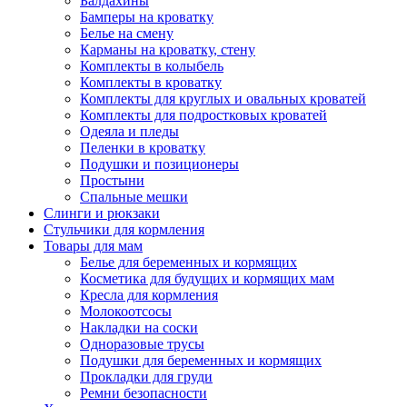
Балдахины
Бамперы на кроватку
Белье на смену
Карманы на кроватку, стену
Комплекты в колыбель
Комплекты в кроватку
Комплекты для круглых и овальных кроватей
Комплекты для подростковых кроватей
Одеяла и пледы
Пеленки в кроватку
Подушки и позиционеры
Простыни
Спальные мешки
Слинги и рюкзаки
Стульчики для кормления
Товары для мам
Белье для беременных и кормящих
Косметика для будущих и кормящих мам
Кресла для кормления
Молокоотсосы
Накладки на соски
Одноразовые трусы
Подушки для беременных и кормящих
Прокладки для груди
Ремни безопасности