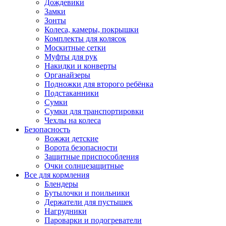
Дождевики
Замки
Зонты
Колеса, камеры, покрышки
Комплекты для колясок
Москитные сетки
Муфты для рук
Накидки и конверты
Органайзеры
Подножки для второго ребёнка
Подстаканники
Сумки
Сумки для транспортировки
Чехлы на колеса
Безопасность
Вожжи детские
Ворота безопасности
Защитные приспособления
Очки солнцезащитные
Все для кормления
Блендеры
Бутылочки и поильники
Держатели для пустышек
Нагрудники
Пароварки и подогреватели