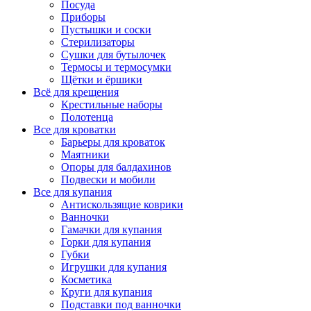
Посуда
Приборы
Пустышки и соски
Стерилизаторы
Сушки для бутылочек
Термосы и термосумки
Щётки и ёршики
Всё для крещения
Крестильные наборы
Полотенца
Все для кроватки
Барьеры для кроваток
Маятники
Опоры для балдахинов
Подвески и мобили
Все для купания
Антискользящие коврики
Ванночки
Гамачки для купания
Горки для купания
Губки
Игрушки для купания
Косметика
Круги для купания
Подставки под ванночки