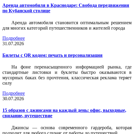
Аренда автомобиля в Краснодаре: Свобода передвижения
по Кубанской столице
Аренда автомобиля становится оптимальным решением
для многих категорий путешественников и жителей города
Подробнее
31.07.2026
Билеты c QR кодом: печать и персонализация
На фоне перенасыщенного информацией рынка, где
стандартные листовки и буклеты быстро оказываются в
мусорных баках без прочтения, классическая реклама теряет
силу
Подробнее
30.07.2026
15 образов с джинсами на каждый день: офис, выходные,
свидание, путешествие
Джинсы — основа современного гардероба, которая
подходит для любого случая: от работы до путешествий