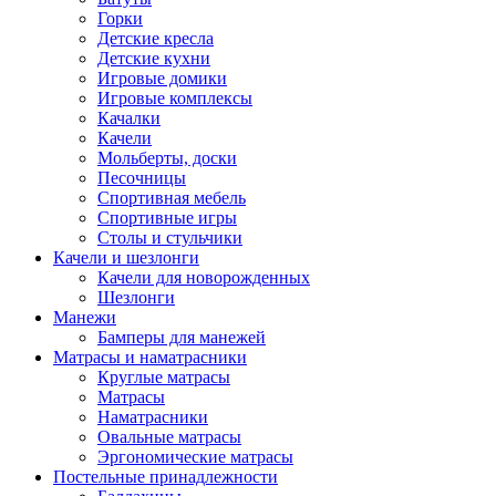
Горки
Детские кресла
Детские кухни
Игровые домики
Игровые комплексы
Качалки
Качели
Мольберты, доски
Песочницы
Спортивная мебель
Спортивные игры
Столы и стульчики
Качели и шезлонги
Качели для новорожденных
Шезлонги
Манежи
Бамперы для манежей
Матрасы и наматрасники
Круглые матрасы
Матрасы
Наматрасники
Овальные матрасы
Эргономические матрасы
Постельные принадлежности