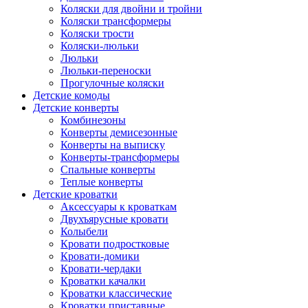
Коляски для двойни и тройни
Коляски трансформеры
Коляски трости
Коляски-люльки
Люльки
Люльки-переноски
Прогулочные коляски
Детские комоды
Детские конверты
Комбинезоны
Конверты демисезонные
Конверты на выписку
Конверты-трансформеры
Спальные конверты
Теплые конверты
Детские кроватки
Аксессуары к кроваткам
Двухъярусные кровати
Колыбели
Кровати подростковые
Кровати-домики
Кровати-чердаки
Кроватки качалки
Кроватки классические
Кроватки приставные