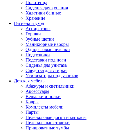
Полотенца
Сиденья для купания
Халатики банные
Хранение
Гигиена и уход
Аспираторы
Горшки
Зубные щетки
Маникюрные наборы
Одноразовые пеленки
Подгузники
Подставки под ноги
Сиденья для унитаза
Средства для стирки
Утилизаторы подгузников
Детская мебель
Абажуры и светильники
Аксессуары
Вешалки и полки
Ковры
Комплекты мебели
Парты
Пеленальные доски и матрасы
Пеленальные столики
Прикроватные тумбы