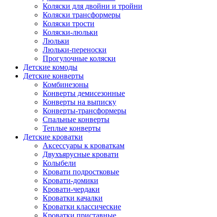
Коляски для двойни и тройни
Коляски трансформеры
Коляски трости
Коляски-люльки
Люльки
Люльки-переноски
Прогулочные коляски
Детские комоды
Детские конверты
Комбинезоны
Конверты демисезонные
Конверты на выписку
Конверты-трансформеры
Спальные конверты
Теплые конверты
Детские кроватки
Аксессуары к кроваткам
Двухъярусные кровати
Колыбели
Кровати подростковые
Кровати-домики
Кровати-чердаки
Кроватки качалки
Кроватки классические
Кроватки приставные