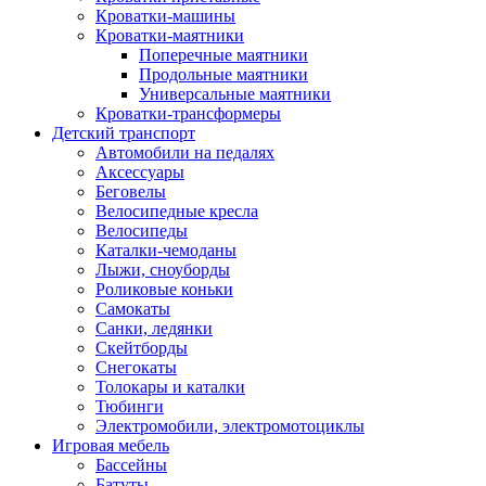
Кроватки-машины
Кроватки-маятники
Поперечные маятники
Продольные маятники
Универсальные маятники
Кроватки-трансформеры
Детский транспорт
Автомобили на педалях
Аксессуары
Беговелы
Велосипедные кресла
Велосипеды
Каталки-чемоданы
Лыжи, сноуборды
Роликовые коньки
Самокаты
Санки, ледянки
Скейтборды
Снегокаты
Толокары и каталки
Тюбинги
Электромобили, электромотоциклы
Игровая мебель
Бассейны
Батуты