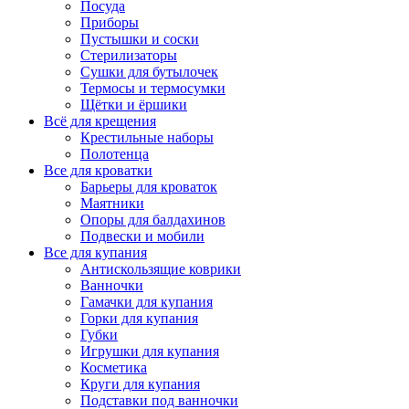
Посуда
Приборы
Пустышки и соски
Стерилизаторы
Сушки для бутылочек
Термосы и термосумки
Щётки и ёршики
Всё для крещения
Крестильные наборы
Полотенца
Все для кроватки
Барьеры для кроваток
Маятники
Опоры для балдахинов
Подвески и мобили
Все для купания
Антискользящие коврики
Ванночки
Гамачки для купания
Горки для купания
Губки
Игрушки для купания
Косметика
Круги для купания
Подставки под ванночки