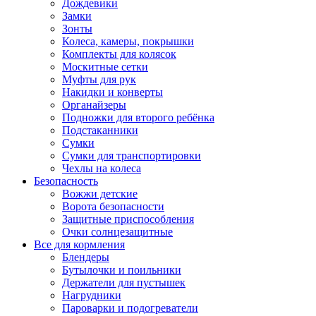
Дождевики
Замки
Зонты
Колеса, камеры, покрышки
Комплекты для колясок
Москитные сетки
Муфты для рук
Накидки и конверты
Органайзеры
Подножки для второго ребёнка
Подстаканники
Сумки
Сумки для транспортировки
Чехлы на колеса
Безопасность
Вожжи детские
Ворота безопасности
Защитные приспособления
Очки солнцезащитные
Все для кормления
Блендеры
Бутылочки и поильники
Держатели для пустышек
Нагрудники
Пароварки и подогреватели