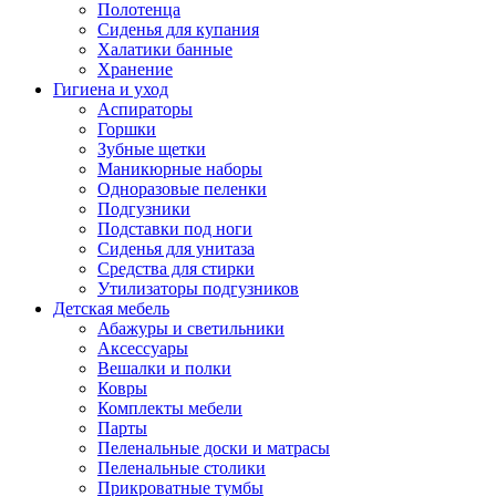
Полотенца
Сиденья для купания
Халатики банные
Хранение
Гигиена и уход
Аспираторы
Горшки
Зубные щетки
Маникюрные наборы
Одноразовые пеленки
Подгузники
Подставки под ноги
Сиденья для унитаза
Средства для стирки
Утилизаторы подгузников
Детская мебель
Абажуры и светильники
Аксессуары
Вешалки и полки
Ковры
Комплекты мебели
Парты
Пеленальные доски и матрасы
Пеленальные столики
Прикроватные тумбы