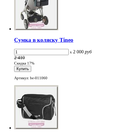
Сумка в коляску Tineo
2 000
руб
x
2 410
Скидка 17%
Артикул: be-011060