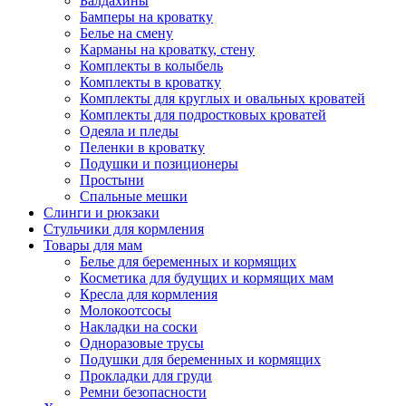
Балдахины
Бамперы на кроватку
Белье на смену
Карманы на кроватку, стену
Комплекты в колыбель
Комплекты в кроватку
Комплекты для круглых и овальных кроватей
Комплекты для подростковых кроватей
Одеяла и пледы
Пеленки в кроватку
Подушки и позиционеры
Простыни
Спальные мешки
Слинги и рюкзаки
Стульчики для кормления
Товары для мам
Белье для беременных и кормящих
Косметика для будущих и кормящих мам
Кресла для кормления
Молокоотсосы
Накладки на соски
Одноразовые трусы
Подушки для беременных и кормящих
Прокладки для груди
Ремни безопасности