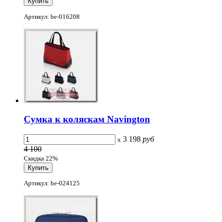
Артикул: be-016208
Сумка к коляскам Navington
3 198
руб
x
4 100
Скидка 22%
Артикул: be-024125