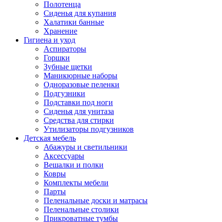
Полотенца
Сиденья для купания
Халатики банные
Хранение
Гигиена и уход
Аспираторы
Горшки
Зубные щетки
Маникюрные наборы
Одноразовые пеленки
Подгузники
Подставки под ноги
Сиденья для унитаза
Средства для стирки
Утилизаторы подгузников
Детская мебель
Абажуры и светильники
Аксессуары
Вешалки и полки
Ковры
Комплекты мебели
Парты
Пеленальные доски и матрасы
Пеленальные столики
Прикроватные тумбы