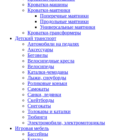
Кроватки-машины
Кроватки-маятники
Поперечные маятники
Продольные маятники
Универсальные маятники
Кроватки-трансформеры
Детский транспорт
Автомобили на педалях
Аксессуары
Беговелы
Велосипедные кресла
Велосипеды
Каталки-чемоданы
Лыжи, сноуборды
Роликовые коньки
Самокаты
Санки, ледянки
Скейтборды
Снегокаты
Толокары и каталки
Тюбинги
Электромобили, электромотоциклы
Игровая мебель
Бассейны
Батуты