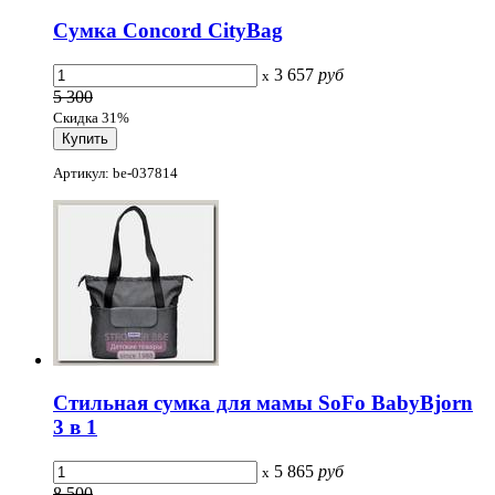
Сумка Concord CityBag
3 657
руб
x
5 300
Скидка 31%
Артикул: be-037814
Стильная сумка для мамы SoFo BabyBjorn
3 в 1
5 865
руб
x
8 500