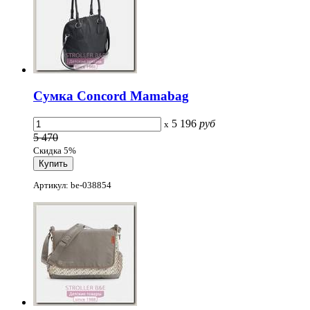
Сумка Concord Mamabag
5 196
руб
x
5 470
Скидка 5%
Артикул: be-038854