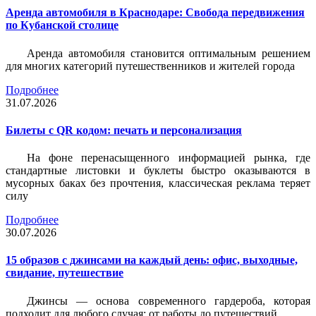
Аренда автомобиля в Краснодаре: Свобода передвижения
по Кубанской столице
Аренда автомобиля становится оптимальным решением
для многих категорий путешественников и жителей города
Подробнее
31.07.2026
Билеты c QR кодом: печать и персонализация
На фоне перенасыщенного информацией рынка, где
стандартные листовки и буклеты быстро оказываются в
мусорных баках без прочтения, классическая реклама теряет
силу
Подробнее
30.07.2026
15 образов с джинсами на каждый день: офис, выходные,
свидание, путешествие
Джинсы — основа современного гардероба, которая
подходит для любого случая: от работы до путешествий