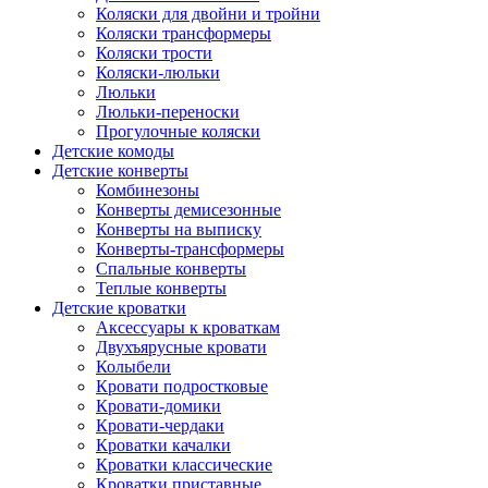
Коляски для двойни и тройни
Коляски трансформеры
Коляски трости
Коляски-люльки
Люльки
Люльки-переноски
Прогулочные коляски
Детские комоды
Детские конверты
Комбинезоны
Конверты демисезонные
Конверты на выписку
Конверты-трансформеры
Спальные конверты
Теплые конверты
Детские кроватки
Аксессуары к кроваткам
Двухъярусные кровати
Колыбели
Кровати подростковые
Кровати-домики
Кровати-чердаки
Кроватки качалки
Кроватки классические
Кроватки приставные