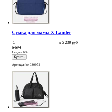
Сумка для мамы X-Lander
5 239
руб
x
5 574
Скидка 6%
Артикул: be-039972