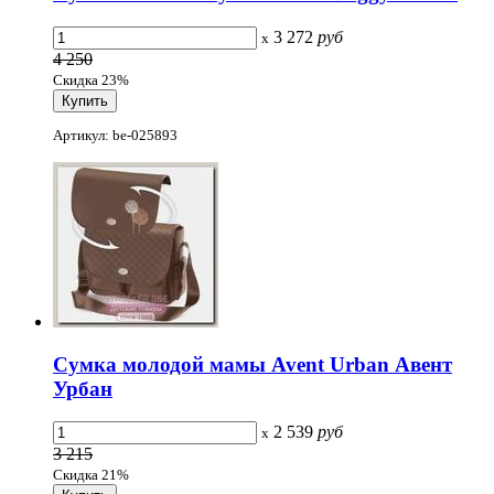
3 272
руб
x
4 250
Скидка 23%
Артикул: be-025893
Сумка молодой мамы Avent Urban Авент
Урбан
2 539
руб
x
3 215
Скидка 21%