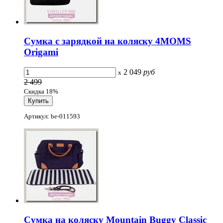
Сумка с зарядкой на коляску 4MOMS
Origami
2 049
руб
x
2 499
Скидка 18%
Артикул: be-011593
Сумка на коляску Mountain Buggy Classic