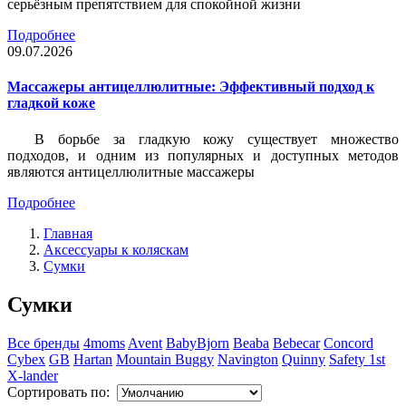
серьёзным препятствием для спокойной жизни
Подробнее
09.07.2026
Массажеры антицеллюлитные: Эффективный подход к
гладкой коже
В борьбе за гладкую кожу существует множество
подходов, и одним из популярных и доступных методов
являются антицеллюлитные массажеры
Подробнее
Главная
Аксессуары к коляскам
Сумки
Сумки
Все бренды
4moms
Avent
BabyBjorn
Beaba
Bebecar
Concord
Cybex
GB
Hartan
Mountain Buggy
Navington
Quinny
Safety 1st
X-lander
Сортировать по: