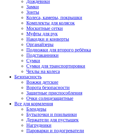
Дождевики
Замки
Зонты
Колеса, камеры, покрышки
Комплекты для колясок
Москитные сетки
Муфты для рук
Накидки и конверты
Органайзеры
Подножки для второго ребёнка
Подстаканники
Сумки
Сумки для транспортировки
Чехлы на колеса
Безопасность
Вожжи детские
Ворота безопасности
Защитные приспособления
Очки солнцезащитные
Все для кормления
Блендеры
Бутылочки и поильники
Держатели для пустышек
Нагрудники
Пароварки и подогреватели