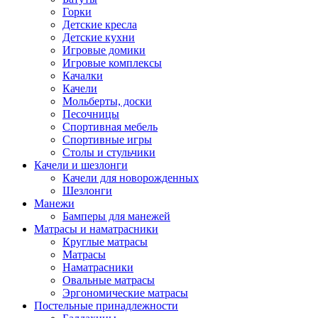
Горки
Детские кресла
Детские кухни
Игровые домики
Игровые комплексы
Качалки
Качели
Мольберты, доски
Песочницы
Спортивная мебель
Спортивные игры
Столы и стульчики
Качели и шезлонги
Качели для новорожденных
Шезлонги
Манежи
Бамперы для манежей
Матрасы и наматрасники
Круглые матрасы
Матрасы
Наматрасники
Овальные матрасы
Эргономические матрасы
Постельные принадлежности