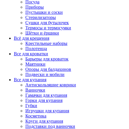
Посуда
Приборы
Пустышки и соски
Стерилизаторы
Сушки для бутылочек
Термосы и термосумки
Щётки и ёршики
Всё для крещения
Крестильные наборы
Полотенца
Все для кроватки
Барьеры для кроваток
Маятники
Опоры для балдахинов
Подвески и мобили
Все для купания
Антискользящие коврики
Ванночки
Гамачки для купания
Горки для купания
Губки
Игрушки для купания
Косметика
Круги для купания
Подставки под ванночки