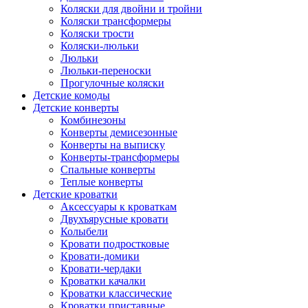
Коляски для двойни и тройни
Коляски трансформеры
Коляски трости
Коляски-люльки
Люльки
Люльки-переноски
Прогулочные коляски
Детские комоды
Детские конверты
Комбинезоны
Конверты демисезонные
Конверты на выписку
Конверты-трансформеры
Спальные конверты
Теплые конверты
Детские кроватки
Аксессуары к кроваткам
Двухъярусные кровати
Колыбели
Кровати подростковые
Кровати-домики
Кровати-чердаки
Кроватки качалки
Кроватки классические
Кроватки приставные