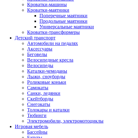
Кроватки-машины
Кроватки-маятники
Поперечные маятники
Продольные маятники
Универсальные маятники
Кроватки-трансформеры
Детский транспорт
Автомобили на педалях
Аксессуары
Беговелы
Велосипедные кресла
Велосипеды
Каталки-чемоданы
Лыжи, сноуборды
Роликовые коньки
Самокаты
Санки, ледянки
Скейтборды
Снегокаты
Толокары и каталки
Тюбинги
Электромобили, электромотоциклы
Игровая мебель
Бассейны
Батуты