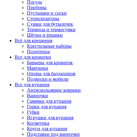
Посуда
Приборы
Пустышки и соски
Стерилизаторы
Сушки для бутылочек
Термосы и термосумки
Щётки и ёршики
Всё для крещения
Крестильные наборы
Полотенца
Все для кроватки
Барьеры для кроваток
Маятники
Опоры для балдахинов
Подвески и мобили
Все для купания
Антискользящие коврики
Ванночки
Гамачки для купания
Горки для купания
Губки
Игрушки для купания
Косметика
Круги для купания
Подставки под ванночки