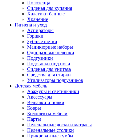
Полотенца
Сиденья для купания
Халатики банные
Хранение
Гигиена и уход
Аспираторы
Горшки
Зубные щетки
Маникюрные наборы
Одноразовые пеленки
Подгузники
Подставки под ноги
Сиденья для унитаза
Средства для стирки
Утилизаторы подгузников
Детская мебель
Абажуры и светильники
Аксессуары
Вешалки и полки
Ковры
Комплекты мебели
Парты
Пеленальные доски и матрасы
Пеленальные столики
Прикроватные тумбы