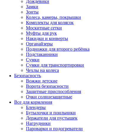
Дождевики
Замки
Зонты
Колеса, камеры, покрышки
Комплекты для колясок
Москитные сетки
Муфты для рук
Накидки и конверты
Органайзеры
Подножки для второго ребёнка
Подстаканники
Сумки
Сумки для транспортировки
Чехлы на колеса
Безопасность
Вожжи детские
Ворота безопасности
Защитные приспособления
Очки солнцезащитные
Все для кормления
Блендеры
Бутылочки и поильники
Держатели для пустышек
Нагрудники
Пароварки и подогреватели