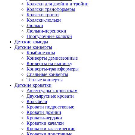
Коляски для двойни и тройни
Коляски трансформеры
Коляски трости
Коляски-люльки
Люльки
Люльки-переноски
Прогулочные коляски
Детские комоды
Детские конверты
Комбинезоны
Конверты демисезонные
Конверты на выписку
Конверты-трансформеры
Спальные конверты
Теплые конверты
Детские кроватки
Аксессуары к кроваткам
Двухъярусные кровати
Колыбели
Кровати подростковые
Кровати-домики
Кровати-чердаки
Кроватки качалки
Кроватки классические
Кроватки приставные