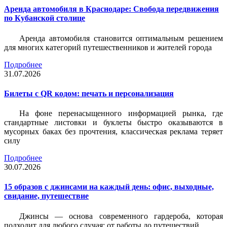
Аренда автомобиля в Краснодаре: Свобода передвижения
по Кубанской столице
Аренда автомобиля становится оптимальным решением
для многих категорий путешественников и жителей города
Подробнее
31.07.2026
Билеты c QR кодом: печать и персонализация
На фоне перенасыщенного информацией рынка, где
стандартные листовки и буклеты быстро оказываются в
мусорных баках без прочтения, классическая реклама теряет
силу
Подробнее
30.07.2026
15 образов с джинсами на каждый день: офис, выходные,
свидание, путешествие
Джинсы — основа современного гардероба, которая
подходит для любого случая: от работы до путешествий