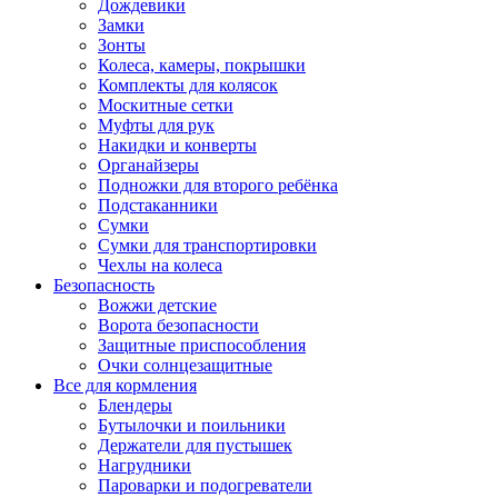
Дождевики
Замки
Зонты
Колеса, камеры, покрышки
Комплекты для колясок
Москитные сетки
Муфты для рук
Накидки и конверты
Органайзеры
Подножки для второго ребёнка
Подстаканники
Сумки
Сумки для транспортировки
Чехлы на колеса
Безопасность
Вожжи детские
Ворота безопасности
Защитные приспособления
Очки солнцезащитные
Все для кормления
Блендеры
Бутылочки и поильники
Держатели для пустышек
Нагрудники
Пароварки и подогреватели