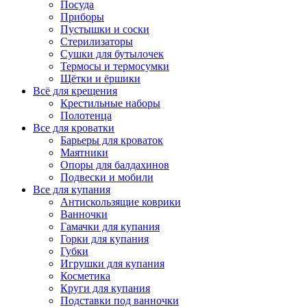
Посуда
Приборы
Пустышки и соски
Стерилизаторы
Сушки для бутылочек
Термосы и термосумки
Щётки и ёршики
Всё для крещения
Крестильные наборы
Полотенца
Все для кроватки
Барьеры для кроваток
Маятники
Опоры для балдахинов
Подвески и мобили
Все для купания
Антискользящие коврики
Ванночки
Гамачки для купания
Горки для купания
Губки
Игрушки для купания
Косметика
Круги для купания
Подставки под ванночки