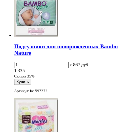
Подгузники для новорожденных Bambo
Nature
867
руб
x
1 335
Скидка 35%
Артикул: be-597272