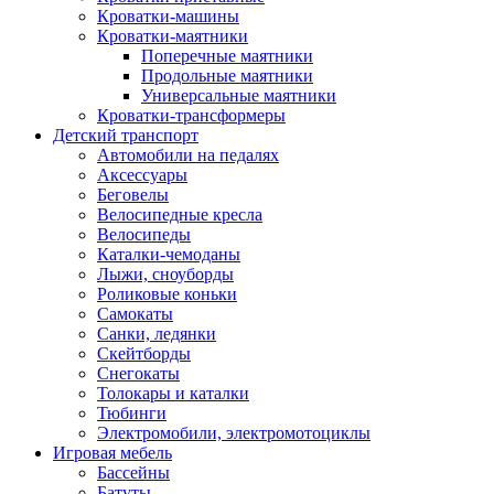
Кроватки-машины
Кроватки-маятники
Поперечные маятники
Продольные маятники
Универсальные маятники
Кроватки-трансформеры
Детский транспорт
Автомобили на педалях
Аксессуары
Беговелы
Велосипедные кресла
Велосипеды
Каталки-чемоданы
Лыжи, сноуборды
Роликовые коньки
Самокаты
Санки, ледянки
Скейтборды
Снегокаты
Толокары и каталки
Тюбинги
Электромобили, электромотоциклы
Игровая мебель
Бассейны
Батуты