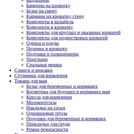
Балдахины
Бамперы на кроватку
Белье на смену
Карманы на кроватку, стену
Комплекты в колыбель
Комплекты в кроватку
Комплекты для круглых и овальных кроватей
Комплекты для подростковых кроватей
Одеяла и пледы
Пеленки в кроватку
Подушки и позиционеры
Простыни
Спальные мешки
Слинги и рюкзаки
Стульчики для кормления
Товары для мам
Белье для беременных и кормящих
Косметика для будущих и кормящих мам
Кресла для кормления
Молокоотсосы
Накладки на соски
Одноразовые трусы
Подушки для беременных и кормящих
Прокладки для груди
Ремни безопасности