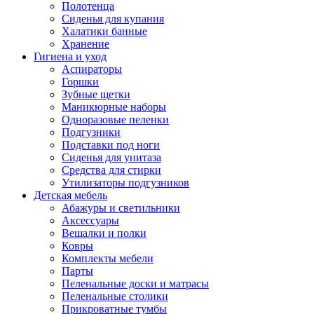
Полотенца
Сиденья для купания
Халатики банные
Хранение
Гигиена и уход
Аспираторы
Горшки
Зубные щетки
Маникюрные наборы
Одноразовые пеленки
Подгузники
Подставки под ноги
Сиденья для унитаза
Средства для стирки
Утилизаторы подгузников
Детская мебель
Абажуры и светильники
Аксессуары
Вешалки и полки
Ковры
Комплекты мебели
Парты
Пеленальные доски и матрасы
Пеленальные столики
Прикроватные тумбы