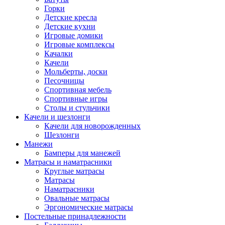
Горки
Детские кресла
Детские кухни
Игровые домики
Игровые комплексы
Качалки
Качели
Мольберты, доски
Песочницы
Спортивная мебель
Спортивные игры
Столы и стульчики
Качели и шезлонги
Качели для новорожденных
Шезлонги
Манежи
Бамперы для манежей
Матрасы и наматрасники
Круглые матрасы
Матрасы
Наматрасники
Овальные матрасы
Эргономические матрасы
Постельные принадлежности