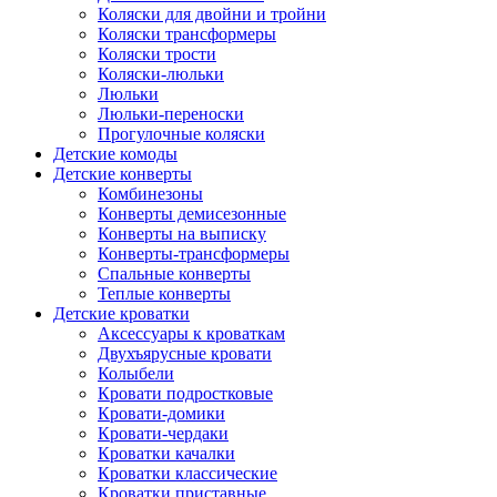
Коляски для двойни и тройни
Коляски трансформеры
Коляски трости
Коляски-люльки
Люльки
Люльки-переноски
Прогулочные коляски
Детские комоды
Детские конверты
Комбинезоны
Конверты демисезонные
Конверты на выписку
Конверты-трансформеры
Спальные конверты
Теплые конверты
Детские кроватки
Аксессуары к кроваткам
Двухъярусные кровати
Колыбели
Кровати подростковые
Кровати-домики
Кровати-чердаки
Кроватки качалки
Кроватки классические
Кроватки приставные