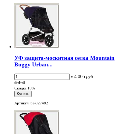
УФ защита-москитная сетка Mountain
Buggy Urban...
4 005
руб
x
4 450
Скидка 10%
Артикул: be-027492