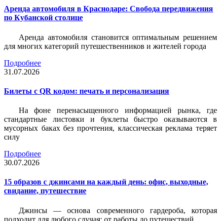
Аренда автомобиля в Краснодаре: Свобода передвижения
по Кубанской столице
Аренда автомобиля становится оптимальным решением
для многих категорий путешественников и жителей города
Подробнее
31.07.2026
Билеты c QR кодом: печать и персонализация
На фоне перенасыщенного информацией рынка, где
стандартные листовки и буклеты быстро оказываются в
мусорных баках без прочтения, классическая реклама теряет
силу
Подробнее
30.07.2026
15 образов с джинсами на каждый день: офис, выходные,
свидание, путешествие
Джинсы — основа современного гардероба, которая
подходит для любого случая: от работы до путешествий