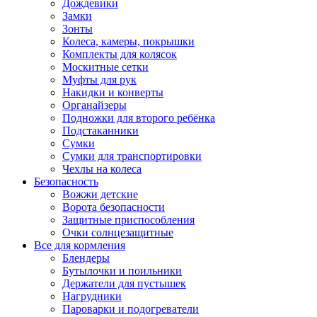
Дождевики
Замки
Зонты
Колеса, камеры, покрышки
Комплекты для колясок
Москитные сетки
Муфты для рук
Накидки и конверты
Органайзеры
Подножки для второго ребёнка
Подстаканники
Сумки
Сумки для транспортировки
Чехлы на колеса
Безопасность
Вожжи детские
Ворота безопасности
Защитные приспособления
Очки солнцезащитные
Все для кормления
Блендеры
Бутылочки и поильники
Держатели для пустышек
Нагрудники
Пароварки и подогреватели