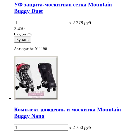
УФ защита-москитная сетка Mountain
Buggy Duet
2 278
руб
x
2 450
Скидка 7%
Артикул: be-011190
Комплект дождевик и москитка Mountain
Buggy Nano
2 750
руб
x