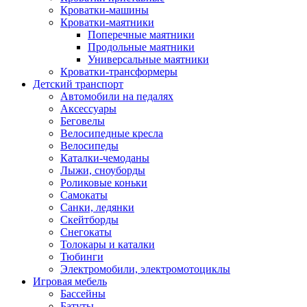
Кроватки-машины
Кроватки-маятники
Поперечные маятники
Продольные маятники
Универсальные маятники
Кроватки-трансформеры
Детский транспорт
Автомобили на педалях
Аксессуары
Беговелы
Велосипедные кресла
Велосипеды
Каталки-чемоданы
Лыжи, сноуборды
Роликовые коньки
Самокаты
Санки, ледянки
Скейтборды
Снегокаты
Толокары и каталки
Тюбинги
Электромобили, электромотоциклы
Игровая мебель
Бассейны
Батуты