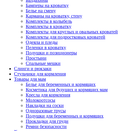
Балдахины
Бамперы на кроватку
Белье на смену
Карманы на кроватку, стену
Комплекты в колыбель
Комплекты в кроватку
Комплекты для круглых и овальных кроватей
Комплекты для подростковых кроватей
Одеяла и пледы
Пеленки в кроватку
Подушки и позиционеры
Простыни
Спальные мешки
Слинги и рюкзаки
Стульчики для кормления
Товары для мам
Белье для беременных и кормящих
Косметика для будущих и кормящих мам
Кресла для кормления
Молокоотсосы
Накладки на соски
Одноразовые трусы
Подушки для беременных и кормящих
Прокладки для груди
Ремни безопасности