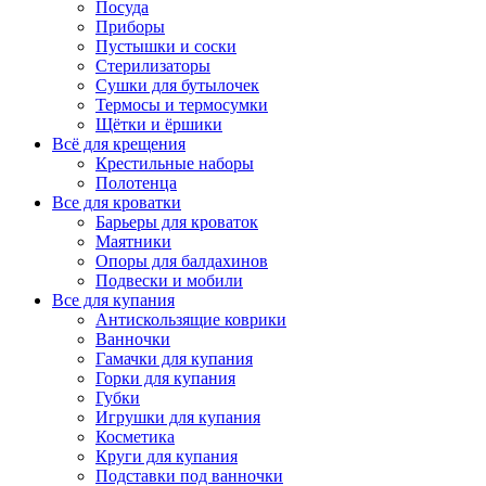
Посуда
Приборы
Пустышки и соски
Стерилизаторы
Сушки для бутылочек
Термосы и термосумки
Щётки и ёршики
Всё для крещения
Крестильные наборы
Полотенца
Все для кроватки
Барьеры для кроваток
Маятники
Опоры для балдахинов
Подвески и мобили
Все для купания
Антискользящие коврики
Ванночки
Гамачки для купания
Горки для купания
Губки
Игрушки для купания
Косметика
Круги для купания
Подставки под ванночки