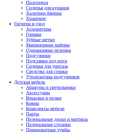
Полотенца
Сиденья для купания
Халатики банные
Хранение
Гигиена и уход
Аспираторы
Горшки
Зубные щетки
Маникюрные наборы
Одноразовые пеленки
Подгузники
Подставки под ноги
Сиденья для унитаза
Средства для стирки
Утилизаторы подгузников
Детская мебель
Абажуры и светильники
Аксессуары
Вешалки и полки
Ковры
Комплекты мебели
Парты
Пеленальные доски и матрасы
Пеленальные столики
Прикроватные тумбы