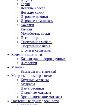
Горки
Детские кресла
Детские кухни
Игровые домики
Игровые комплексы
Качалки
Качели
Мольберты, доски
Песочницы
Спортивная мебель
Спортивные игры
Столы и стульчики
Качели и шезлонги
Качели для новорожденных
Шезлонги
Манежи
Бамперы для манежей
Матрасы и наматрасники
Круглые матрасы
Матрасы
Наматрасники
Овальные матрасы
Эргономические матрасы
Постельные принадлежности