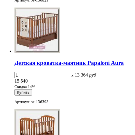
Артикул: be-156829
Детская кроватка-маятник Papaloni Aura
13 364
руб
x
15 540
Скидка 14%
Артикул: be-136393