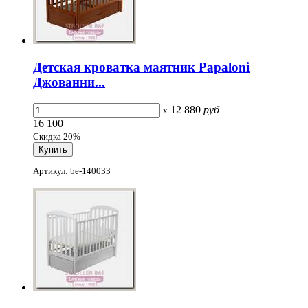
Детская кроватка маятник Papaloni
Джованни...
12 880
руб
x
16 100
Скидка 20%
Артикул: be-140033