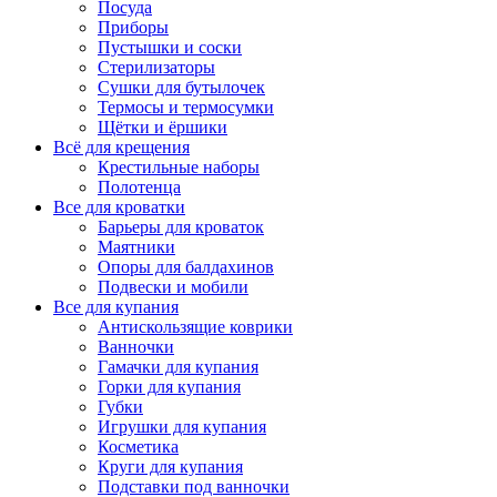
Посуда
Приборы
Пустышки и соски
Стерилизаторы
Сушки для бутылочек
Термосы и термосумки
Щётки и ёршики
Всё для крещения
Крестильные наборы
Полотенца
Все для кроватки
Барьеры для кроваток
Маятники
Опоры для балдахинов
Подвески и мобили
Все для купания
Антискользящие коврики
Ванночки
Гамачки для купания
Горки для купания
Губки
Игрушки для купания
Косметика
Круги для купания
Подставки под ванночки