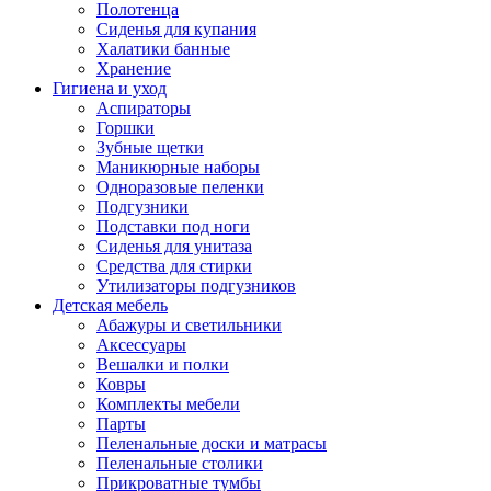
Полотенца
Сиденья для купания
Халатики банные
Хранение
Гигиена и уход
Аспираторы
Горшки
Зубные щетки
Маникюрные наборы
Одноразовые пеленки
Подгузники
Подставки под ноги
Сиденья для унитаза
Средства для стирки
Утилизаторы подгузников
Детская мебель
Абажуры и светильники
Аксессуары
Вешалки и полки
Ковры
Комплекты мебели
Парты
Пеленальные доски и матрасы
Пеленальные столики
Прикроватные тумбы