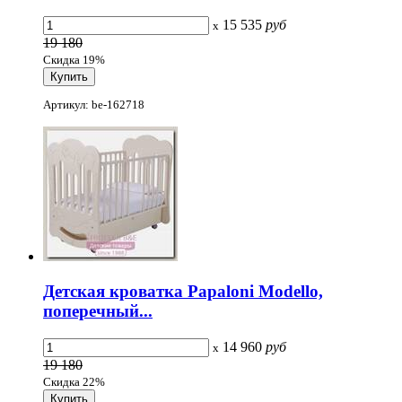
15 535
руб
x
19 180
Скидка 19%
Артикул: be-162718
Детская кроватка Papaloni Modello,
поперечный...
14 960
руб
x
19 180
Скидка 22%