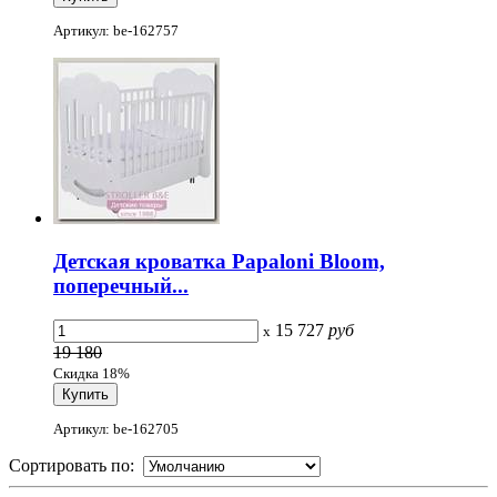
Артикул: be-162757
Детская кроватка Papaloni Bloom,
поперечный...
15 727
руб
x
19 180
Скидка 18%
Артикул: be-162705
Сортировать по: