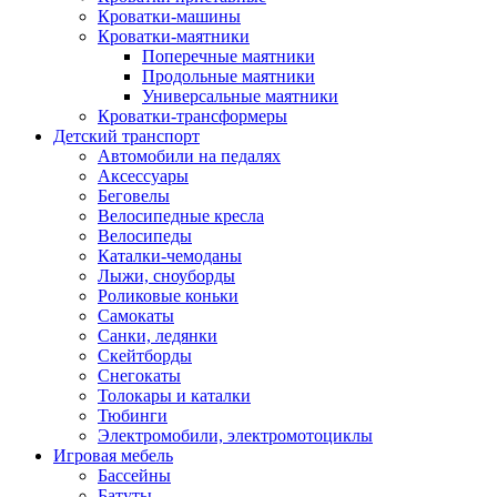
Кроватки-машины
Кроватки-маятники
Поперечные маятники
Продольные маятники
Универсальные маятники
Кроватки-трансформеры
Детский транспорт
Автомобили на педалях
Аксессуары
Беговелы
Велосипедные кресла
Велосипеды
Каталки-чемоданы
Лыжи, сноуборды
Роликовые коньки
Самокаты
Санки, ледянки
Скейтборды
Снегокаты
Толокары и каталки
Тюбинги
Электромобили, электромотоциклы
Игровая мебель
Бассейны
Батуты