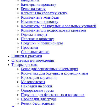
Балдахины
Бамперы на кроватку
Белье на смену
Карманы на кроватку, стену
Комплекты в колыбель
Комплекты в кроватку
Комплекты для круглых и овальных кроватей
Комплекты для подростковых кроватей
Одеяла и пледы
Пеленки в кроватку
Подушки и позиционеры
Простыни
Спальные мешки
Слинги и рюкзаки
Стульчики для кормления
Товары для мам
Белье для беременных и кормящих
Косметика для будущих и кормящих мам
Кресла для кормления
Молокоотсосы
Накладки на соски
Одноразовые трусы
Подушки для беременных и кормящих
Прокладки для груди
Ремни безопасности