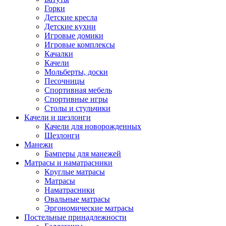
Горки
Детские кресла
Детские кухни
Игровые домики
Игровые комплексы
Качалки
Качели
Мольберты, доски
Песочницы
Спортивная мебель
Спортивные игры
Столы и стульчики
Качели и шезлонги
Качели для новорожденных
Шезлонги
Манежи
Бамперы для манежей
Матрасы и наматрасники
Круглые матрасы
Матрасы
Наматрасники
Овальные матрасы
Эргономические матрасы
Постельные принадлежности