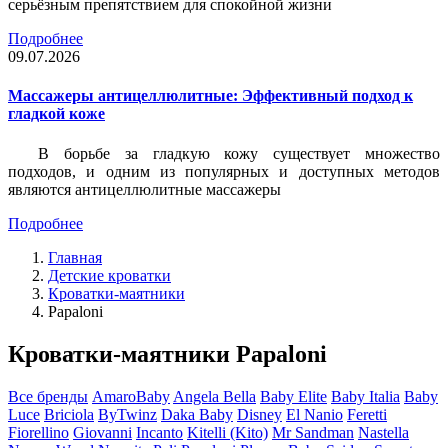
серьёзным препятствием для спокойной жизни
Подробнее
09.07.2026
Массажеры антицеллюлитные: Эффективный подход к
гладкой коже
В борьбе за гладкую кожу существует множество
подходов, и одним из популярных и доступных методов
являются антицеллюлитные массажеры
Подробнее
Главная
Детские кроватки
Кроватки-маятники
Papaloni
Кроватки-маятники Papaloni
Все бренды
AmaroBaby
Angela Bella
Baby Elite
Baby Italia
Baby
Luce
Briciola
ByTwinz
Daka Baby
Disney
El Nanio
Feretti
Fiorellino
Giovanni
Incanto
Kitelli (Kito)
Mr Sandman
Nastella