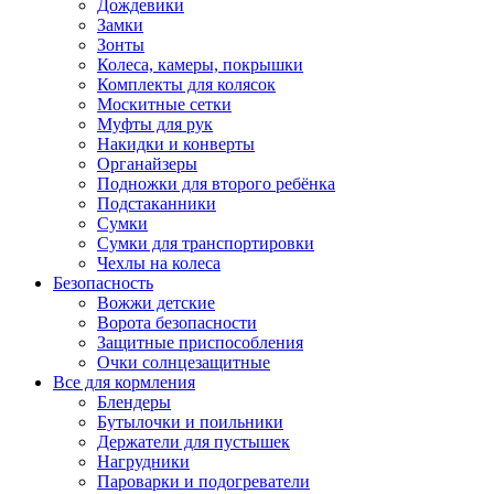
Дождевики
Замки
Зонты
Колеса, камеры, покрышки
Комплекты для колясок
Москитные сетки
Муфты для рук
Накидки и конверты
Органайзеры
Подножки для второго ребёнка
Подстаканники
Сумки
Сумки для транспортировки
Чехлы на колеса
Безопасность
Вожжи детские
Ворота безопасности
Защитные приспособления
Очки солнцезащитные
Все для кормления
Блендеры
Бутылочки и поильники
Держатели для пустышек
Нагрудники
Пароварки и подогреватели