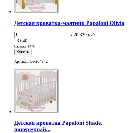
Детская кроватка-маятник Papaloni Olivia
20 330
руб
x
23 640
Скидка 14%
Артикул: be-204942
Детская кроватка Papaloni Shade,
поперечный...