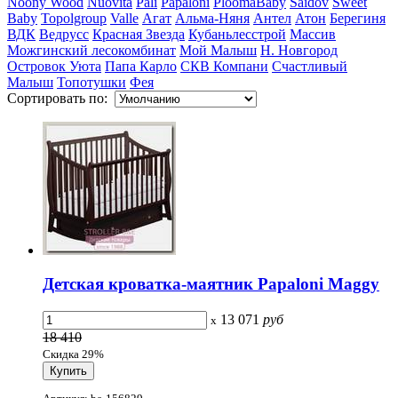
Noony Wood
Nuovita
Pali
Papaloni
PloomaBaby
Saidov
Sweet
Baby
Topolgroup
Valle
Агат
Альма-Няня
Антел
Атон
Берегиня
ВДК
Ведрусс
Красная Звезда
Кубаньлесстрой
Массив
Можгинский лесокомбинат
Мой Малыш
Н. Новгород
Островок Уюта
Папа Карло
СКВ Компани
Счастливый
Малыш
Топотушки
Фея
Сортировать по:
Детская кроватка-маятник Papaloni Maggy
13 071
руб
x
18 410
Скидка 29%