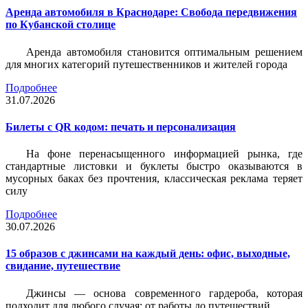
Аренда автомобиля в Краснодаре: Свобода передвижения
по Кубанской столице
Аренда автомобиля становится оптимальным решением
для многих категорий путешественников и жителей города
Подробнее
31.07.2026
Билеты c QR кодом: печать и персонализация
На фоне перенасыщенного информацией рынка, где
стандартные листовки и буклеты быстро оказываются в
мусорных баках без прочтения, классическая реклама теряет
силу
Подробнее
30.07.2026
15 образов с джинсами на каждый день: офис, выходные,
свидание, путешествие
Джинсы — основа современного гардероба, которая
подходит для любого случая: от работы до путешествий