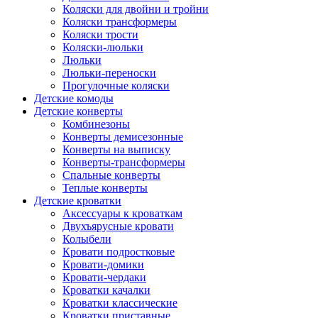
Коляски для двойни и тройни
Коляски трансформеры
Коляски трости
Коляски-люльки
Люльки
Люльки-переноски
Прогулочные коляски
Детские комоды
Детские конверты
Комбинезоны
Конверты демисезонные
Конверты на выписку
Конверты-трансформеры
Спальные конверты
Теплые конверты
Детские кроватки
Аксессуары к кроваткам
Двухъярусные кровати
Колыбели
Кровати подростковые
Кровати-домики
Кровати-чердаки
Кроватки качалки
Кроватки классические
Кроватки приставные