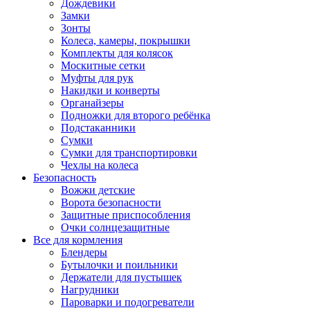
Дождевики
Замки
Зонты
Колеса, камеры, покрышки
Комплекты для колясок
Москитные сетки
Муфты для рук
Накидки и конверты
Органайзеры
Подножки для второго ребёнка
Подстаканники
Сумки
Сумки для транспортировки
Чехлы на колеса
Безопасность
Вожжи детские
Ворота безопасности
Защитные приспособления
Очки солнцезащитные
Все для кормления
Блендеры
Бутылочки и поильники
Держатели для пустышек
Нагрудники
Пароварки и подогреватели