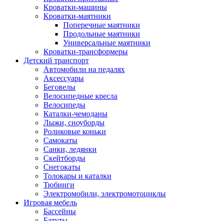
Кроватки-машины
Кроватки-маятники
Поперечные маятники
Продольные маятники
Универсальные маятники
Кроватки-трансформеры
Детский транспорт
Автомобили на педалях
Аксессуары
Беговелы
Велосипедные кресла
Велосипеды
Каталки-чемоданы
Лыжи, сноуборды
Роликовые коньки
Самокаты
Санки, ледянки
Скейтборды
Снегокаты
Толокары и каталки
Тюбинги
Электромобили, электромотоциклы
Игровая мебель
Бассейны
Батуты