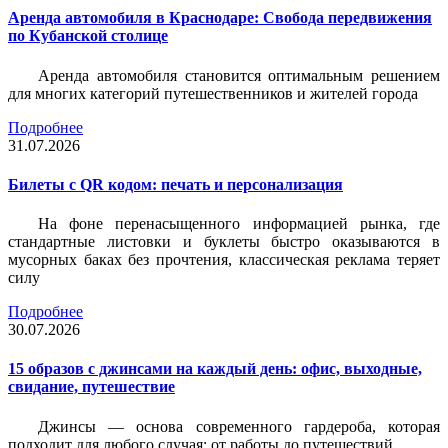
Аренда автомобиля в Краснодаре: Свобода передвижения
по Кубанской столице
Аренда автомобиля становится оптимальным решением
для многих категорий путешественников и жителей города
Подробнее
31.07.2026
Билеты c QR кодом: печать и персонализация
На фоне перенасыщенного информацией рынка, где
стандартные листовки и буклеты быстро оказываются в
мусорных баках без прочтения, классическая реклама теряет
силу
Подробнее
30.07.2026
15 образов с джинсами на каждый день: офис, выходные,
свидание, путешествие
Джинсы — основа современного гардероба, которая
подходит для любого случая: от работы до путешествий