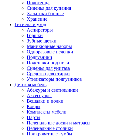
Полотенца
Сиденья для купания
Халатики банные
Хранение
Гигиена и уход
Аспираторы
Горшки
Зубные щетки
Маникюрные наборы
Одноразовые пеленки
Подгузники
Подставки под ноги
Сиденья для унитаза
Средства для стирки
Утилизаторы подгузников
Детская мебель
Абажуры и светильники
Аксессуары
Вешалки и полки
Ковры
Комплекты мебели
Парты
Пеленальные доски и матрасы
Пеленальные столики
Прикроватные тумбы