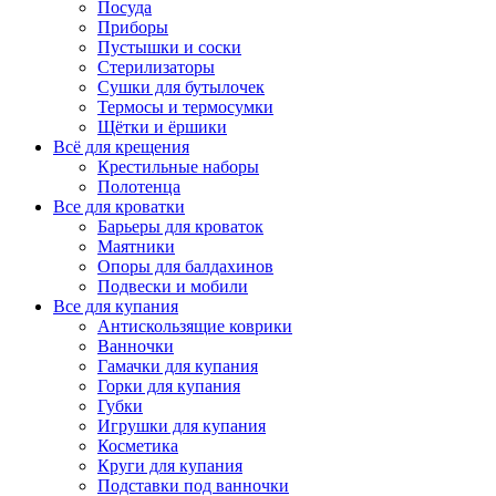
Посуда
Приборы
Пустышки и соски
Стерилизаторы
Сушки для бутылочек
Термосы и термосумки
Щётки и ёршики
Всё для крещения
Крестильные наборы
Полотенца
Все для кроватки
Барьеры для кроваток
Маятники
Опоры для балдахинов
Подвески и мобили
Все для купания
Антискользящие коврики
Ванночки
Гамачки для купания
Горки для купания
Губки
Игрушки для купания
Косметика
Круги для купания
Подставки под ванночки