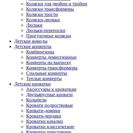
Коляски для двойни и тройни
Коляски трансформеры
Коляски трости
Коляски-люльки
Люльки
Люльки-переноски
Прогулочные коляски
Детские комоды
Детские конверты
Комбинезоны
Конверты демисезонные
Конверты на выписку
Конверты-трансформеры
Спальные конверты
Теплые конверты
Детские кроватки
Аксессуары к кроваткам
Двухъярусные кровати
Колыбели
Кровати подростковые
Кровати-домики
Кровати-чердаки
Кроватки качалки
Кроватки классические
Кроватки приставные