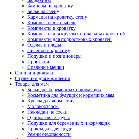
Балдахины
Бамперы на кроватку
Белье на смену
Карманы на кроватку, стену
Комплекты в колыбель
Комплекты в кроватку
Комплекты для круглых и овальных кроватей
Комплекты для подростковых кроватей
Одеяла и пледы
Пеленки в кроватку
Подушки и позиционеры
Простыни
Спальные мешки
Слинги и рюкзаки
Стульчики для кормления
Товары для мам
Белье для беременных и кормящих
Косметика для будущих и кормящих мам
Кресла для кормления
Молокоотсосы
Накладки на соски
Одноразовые трусы
Подушки для беременных и кормящих
Прокладки для груди
Ремни безопасности