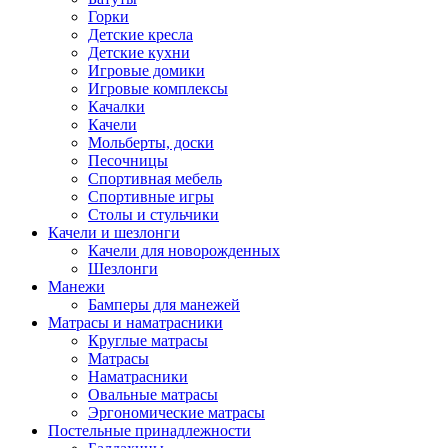
Горки
Детские кресла
Детские кухни
Игровые домики
Игровые комплексы
Качалки
Качели
Мольберты, доски
Песочницы
Спортивная мебель
Спортивные игры
Столы и стульчики
Качели и шезлонги
Качели для новорожденных
Шезлонги
Манежи
Бамперы для манежей
Матрасы и наматрасники
Круглые матрасы
Матрасы
Наматрасники
Овальные матрасы
Эргономические матрасы
Постельные принадлежности