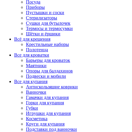
Посуда
Приборы
Пустышки и соски
Стерилизаторы
Сушки для бутылочек
Термосы и термосумки
Щётки и ёршики
Всё для крещения
Крестильные наборы
Полотенца
Все для кроватки
Барьеры для кроваток
Маятники
Опоры для балдахинов
Подвески и мобили
Все для купания
Антискользящие коврики
Ванночки
Гамачки для купания
Горки для купания
Губки
Игрушки для купания
Косметика
Круги для купания
Подставки под ванночки