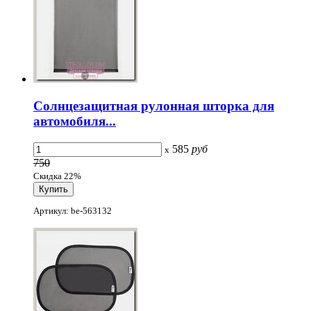
Солнцезащитная рулонная шторка для
автомобиля...
585
руб
x
750
Скидка 22%
Артикул: be-563132