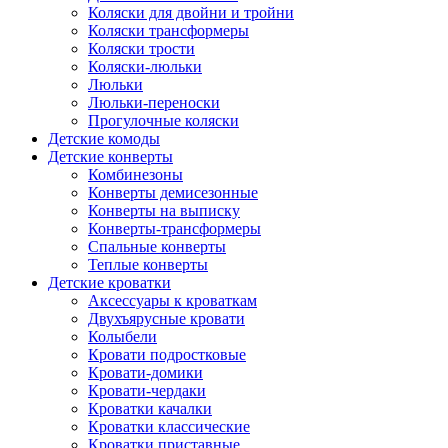
Коляски для двойни и тройни
Коляски трансформеры
Коляски трости
Коляски-люльки
Люльки
Люльки-переноски
Прогулочные коляски
Детские комоды
Детские конверты
Комбинезоны
Конверты демисезонные
Конверты на выписку
Конверты-трансформеры
Спальные конверты
Теплые конверты
Детские кроватки
Аксессуары к кроваткам
Двухъярусные кровати
Колыбели
Кровати подростковые
Кровати-домики
Кровати-чердаки
Кроватки качалки
Кроватки классические
Кроватки приставные