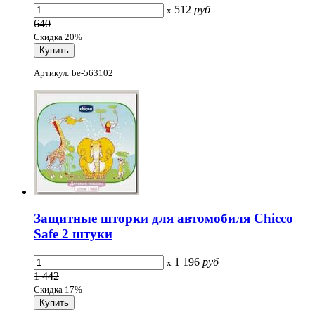
512
руб
x
640
Скидка 20%
Артикул: be-563102
Защитные шторки для автомобиля Chicco
Safe 2 штуки
1 196
руб
x
1 442
Скидка 17%