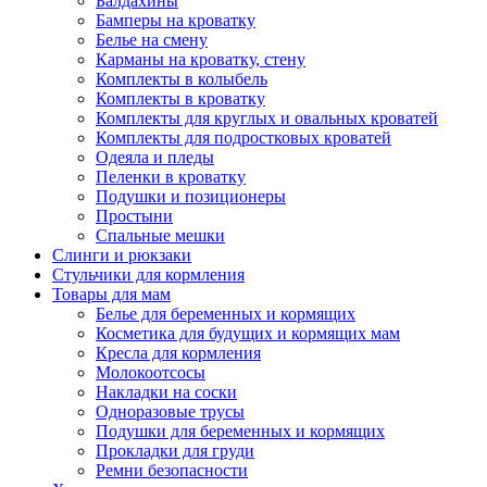
Балдахины
Бамперы на кроватку
Белье на смену
Карманы на кроватку, стену
Комплекты в колыбель
Комплекты в кроватку
Комплекты для круглых и овальных кроватей
Комплекты для подростковых кроватей
Одеяла и пледы
Пеленки в кроватку
Подушки и позиционеры
Простыни
Спальные мешки
Слинги и рюкзаки
Стульчики для кормления
Товары для мам
Белье для беременных и кормящих
Косметика для будущих и кормящих мам
Кресла для кормления
Молокоотсосы
Накладки на соски
Одноразовые трусы
Подушки для беременных и кормящих
Прокладки для груди
Ремни безопасности