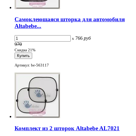
Самоклеющаяся шторка для автомобиля
Altabebe...
766
руб
x
970
Скидка 21%
Артикул: be-563117
Комплект из 2 шторок Altabebe AL7021