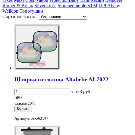
Tikes
Maxi-Cosi
Nattou
ProtectionBaby
Rant
Recaro
Reindeer
Romer & Britax
Silver cross
Storchenmuhle STM
UPPAbaby
Welldon
Топотушки
Сортировать по:
Шторки от солнца Altabebe AL7022
523
руб
x
680
Скидка 23%
Артикул: be-563147