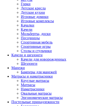
Горки
Детские кресла
Детские кухни
Игровые домики
Игровые комплексы
Качалки
Качели
Мольберты, доски
Песочницы
Спортивная мебель
Спортивные игры
Столы и стульчики
Качели и шезлонги
Качели для новорожденных
Шезлонги
Манежи
Бамперы для манежей
Матрасы и наматрасники
Круглые матрасы
Матрасы
Наматрасники
Овальные матрасы
Эргономические матрасы
Постельные принадлежности