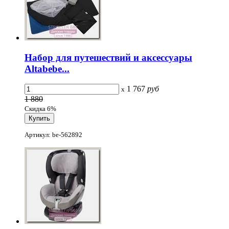
Набор для путешествий и аксессуары
Altabebe...
1 767
руб
x
1 880
Скидка 6%
Артикул: be-562892