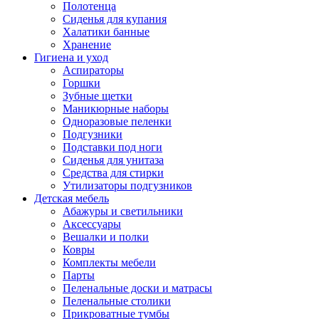
Полотенца
Сиденья для купания
Халатики банные
Хранение
Гигиена и уход
Аспираторы
Горшки
Зубные щетки
Маникюрные наборы
Одноразовые пеленки
Подгузники
Подставки под ноги
Сиденья для унитаза
Средства для стирки
Утилизаторы подгузников
Детская мебель
Абажуры и светильники
Аксессуары
Вешалки и полки
Ковры
Комплекты мебели
Парты
Пеленальные доски и матрасы
Пеленальные столики
Прикроватные тумбы