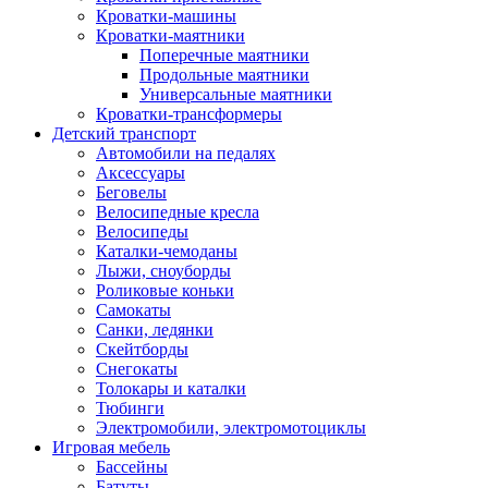
Кроватки-машины
Кроватки-маятники
Поперечные маятники
Продольные маятники
Универсальные маятники
Кроватки-трансформеры
Детский транспорт
Автомобили на педалях
Аксессуары
Беговелы
Велосипедные кресла
Велосипеды
Каталки-чемоданы
Лыжи, сноуборды
Роликовые коньки
Самокаты
Санки, ледянки
Скейтборды
Снегокаты
Толокары и каталки
Тюбинги
Электромобили, электромотоциклы
Игровая мебель
Бассейны
Батуты