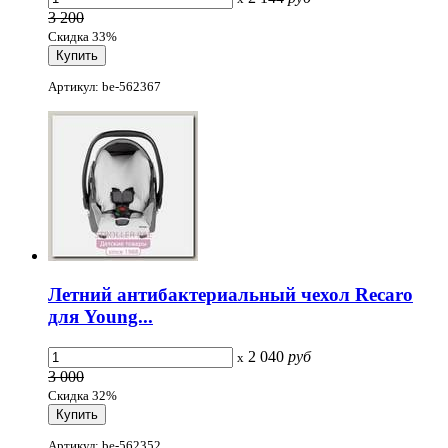
3 200
Скидка 33%
Артикул: be-562367
Летний антибактериальный чехол Recaro
для Young...
2 040
руб
x
3 000
Скидка 32%
Артикул: be-562352