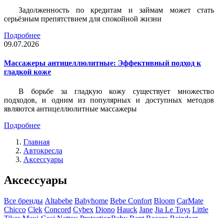
Задолженность по кредитам и займам может стать
серьёзным препятствием для спокойной жизни
Подробнее
09.07.2026
Массажеры антицеллюлитные: Эффективный подход к
гладкой коже
В борьбе за гладкую кожу существует множество
подходов, и одним из популярных и доступных методов
являются антицеллюлитные массажеры
Подробнее
Главная
Автокресла
Аксессуары
Аксессуары
Все бренды
Altabebe
Babyhome
Bebe Confort
Bloom
CarMate
Chicco
Clek
Concord
Cybex
Diono
Hauck
Jane
Jia Le Toys
Little