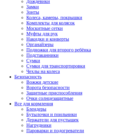
Дождевики
Замки
Зонты
Колеса, камеры, покрышки
Комплекты для колясок
Москитные сетки
Муфты для рук
Накидки и конверты
Органайзеры
Подножки для второго ребёнка
Подстаканники
Сумки
Сумки для транспортировки
Чехлы на колеса
Безопасность
Вожжи детские
Ворота безопасности
Защитные приспособления
Очки солнцезащитные
Все для кормления
Блендеры
Бутылочки и поильники
Держатели для пустышек
Нагрудники
Пароварки и подогреватели