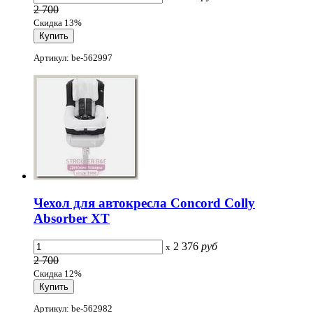
2 700
Скидка 13%
Артикул: be-562997
Чехол для автокресла Concord Colly
Absorber XT
2 376
руб
x
2 700
Скидка 12%
Артикул: be-562982