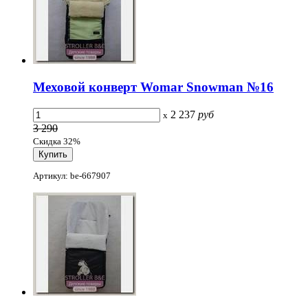
Меховой конверт Womar Snowman №16
2 237
руб
x
3 290
Скидка 32%
Артикул: be-667907