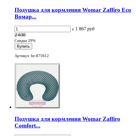
Подушка для кормления Womar Zaffiro Eco
Вомар...
1 867
руб
x
2 630
Скидка 29%
Артикул: be-875612
Подушка для кормления Womar Zaffiro
Comfort...