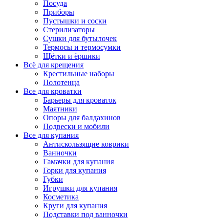
Посуда
Приборы
Пустышки и соски
Стерилизаторы
Сушки для бутылочек
Термосы и термосумки
Щётки и ёршики
Всё для крещения
Крестильные наборы
Полотенца
Все для кроватки
Барьеры для кроваток
Маятники
Опоры для балдахинов
Подвески и мобили
Все для купания
Антискользящие коврики
Ванночки
Гамачки для купания
Горки для купания
Губки
Игрушки для купания
Косметика
Круги для купания
Подставки под ванночки