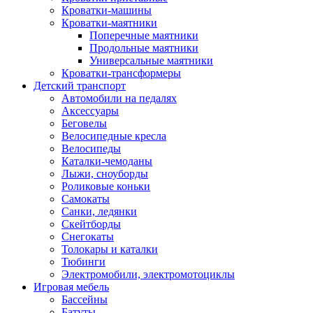
Кроватки-машины
Кроватки-маятники
Поперечные маятники
Продольные маятники
Универсальные маятники
Кроватки-трансформеры
Детский транспорт
Автомобили на педалях
Аксессуары
Беговелы
Велосипедные кресла
Велосипеды
Каталки-чемоданы
Лыжи, сноуборды
Роликовые коньки
Самокаты
Санки, ледянки
Скейтборды
Снегокаты
Толокары и каталки
Тюбинги
Электромобили, электромотоциклы
Игровая мебель
Бассейны
Батуты