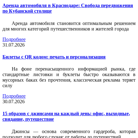
Аренда автомобиля в Краснодаре: Свобода передвижения
по Кубанской столице
Аренда автомобиля становится оптимальным решением
для многих категорий путешественников и жителей города
Подробнее
31.07.2026
Билеты c QR кодом: печать и персонализация
На фоне перенасыщенного информацией рынка, где
стандартные листовки и буклеты быстро оказываются в
мусорных баках без прочтения, классическая реклама теряет
силу
Подробнее
30.07.2026
15 образов с джинсами на каждый день: офис, выходные,
свидание, путешествие
Джинсы — основа современного гардероба, которая
подходит для любого случая: от работы до путешествий