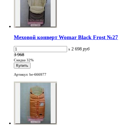
Меховой конверт Womar Black Frost №27
2 698
руб
x
3 968
Скидка 32%
Артикул: be-666977