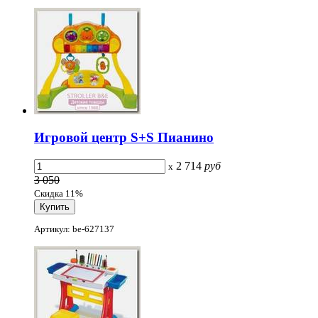
Игровой центр S+S Пианино
2 714
руб
x
3 050
Скидка 11%
Артикул: be-627137