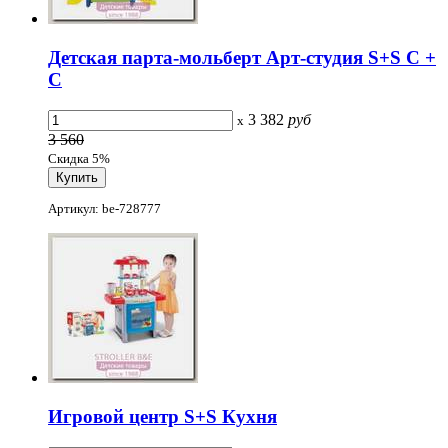
Детская парта-мольберт Арт-студия S+S С +
С
3 382
руб
x
3 560
Скидка 5%
Артикул: be-728777
Игровой центр S+S Кухня