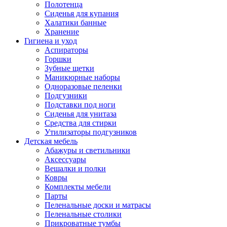
Полотенца
Сиденья для купания
Халатики банные
Хранение
Гигиена и уход
Аспираторы
Горшки
Зубные щетки
Маникюрные наборы
Одноразовые пеленки
Подгузники
Подставки под ноги
Сиденья для унитаза
Средства для стирки
Утилизаторы подгузников
Детская мебель
Абажуры и светильники
Аксессуары
Вешалки и полки
Ковры
Комплекты мебели
Парты
Пеленальные доски и матрасы
Пеленальные столики
Прикроватные тумбы