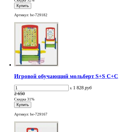
Скидка 32%
Артикул: be-729182
Игровой обучающий мольберт S+S С+С
1 828
руб
x
2 650
Скидка 31%
Артикул: be-729167