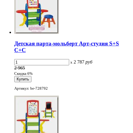
Детская парта-мольберт Арт-студия S+S
С+С
2 787
руб
x
2 965
Скидка 6%
Артикул: be-728792