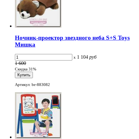
Ночник-проектор звездного неба S+S Toys
Мишка
1 104
руб
x
1 600
Скидка 31%
Артикул: be-883082