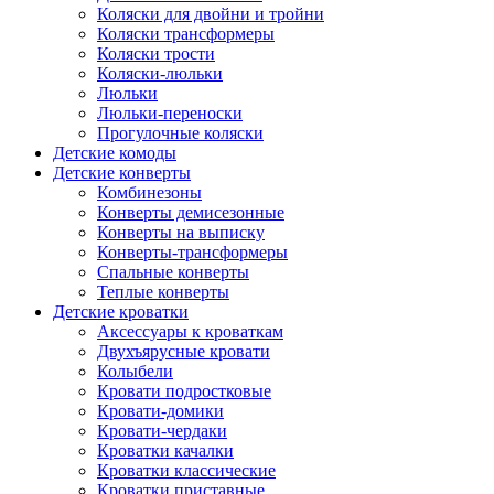
Коляски для двойни и тройни
Коляски трансформеры
Коляски трости
Коляски-люльки
Люльки
Люльки-переноски
Прогулочные коляски
Детские комоды
Детские конверты
Комбинезоны
Конверты демисезонные
Конверты на выписку
Конверты-трансформеры
Спальные конверты
Теплые конверты
Детские кроватки
Аксессуары к кроваткам
Двухъярусные кровати
Колыбели
Кровати подростковые
Кровати-домики
Кровати-чердаки
Кроватки качалки
Кроватки классические
Кроватки приставные