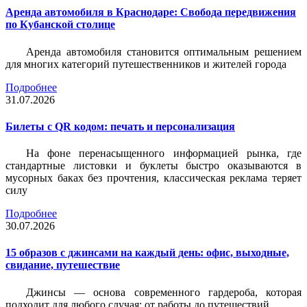
Аренда автомобиля в Краснодаре: Свобода передвижения
по Кубанской столице
Аренда автомобиля становится оптимальным решением
для многих категорий путешественников и жителей города
Подробнее
31.07.2026
Билеты c QR кодом: печать и персонализация
На фоне перенасыщенного информацией рынка, где
стандартные листовки и буклеты быстро оказываются в
мусорных баках без прочтения, классическая реклама теряет
силу
Подробнее
30.07.2026
15 образов с джинсами на каждый день: офис, выходные,
свидание, путешествие
Джинсы — основа современного гардероба, которая
подходит для любого случая: от работы до путешествий