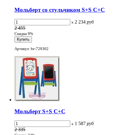
Мольберт со стульчиком S+S С+С
2 234
руб
x
2 455
Скидка 9%
Артикул: be-729302
Мольберт S+S С+С
1 587
руб
x
2 335