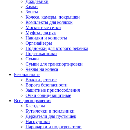
Дождевики
Замки
Зонты
Колеса, камеры, покрышки
Комплекты для колясок
Москитные сетки
Муфты для рук
Накидки и конверты
Органайзеры
Подножки для второго ребёнка
Подстаканники
Сумки
Сумки для транспортировки
Чехлы на колеса
Безопасность
Вожжи детские
Ворота безопасности
Защитные приспособления
Очки солнцезащитные
Все для кормления
Блендеры
Бутылочки и поильники
Держатели для пустышек
Нагрудники
Пароварки и подогреватели