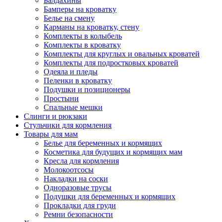
Балдахины
Бамперы на кроватку
Белье на смену
Карманы на кроватку, стену
Комплекты в колыбель
Комплекты в кроватку
Комплекты для круглых и овальных кроватей
Комплекты для подростковых кроватей
Одеяла и пледы
Пеленки в кроватку
Подушки и позиционеры
Простыни
Спальные мешки
Слинги и рюкзаки
Стульчики для кормления
Товары для мам
Белье для беременных и кормящих
Косметика для будущих и кормящих мам
Кресла для кормления
Молокоотсосы
Накладки на соски
Одноразовые трусы
Подушки для беременных и кормящих
Прокладки для груди
Ремни безопасности