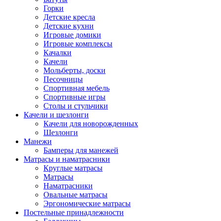
Горки
Детские кресла
Детские кухни
Игровые домики
Игровые комплексы
Качалки
Качели
Мольберты, доски
Песочницы
Спортивная мебель
Спортивные игры
Столы и стульчики
Качели и шезлонги
Качели для новорожденных
Шезлонги
Манежи
Бамперы для манежей
Матрасы и наматрасники
Круглые матрасы
Матрасы
Наматрасники
Овальные матрасы
Эргономические матрасы
Постельные принадлежности