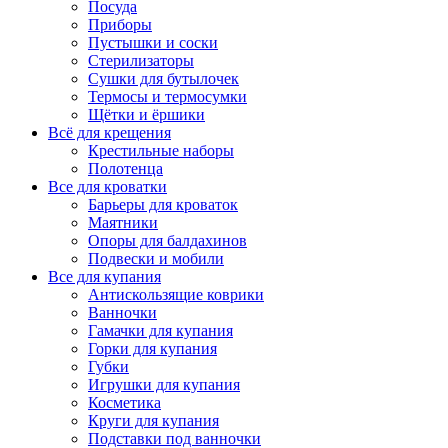
Посуда
Приборы
Пустышки и соски
Стерилизаторы
Сушки для бутылочек
Термосы и термосумки
Щётки и ёршики
Всё для крещения
Крестильные наборы
Полотенца
Все для кроватки
Барьеры для кроваток
Маятники
Опоры для балдахинов
Подвески и мобили
Все для купания
Антискользящие коврики
Ванночки
Гамачки для купания
Горки для купания
Губки
Игрушки для купания
Косметика
Круги для купания
Подставки под ванночки