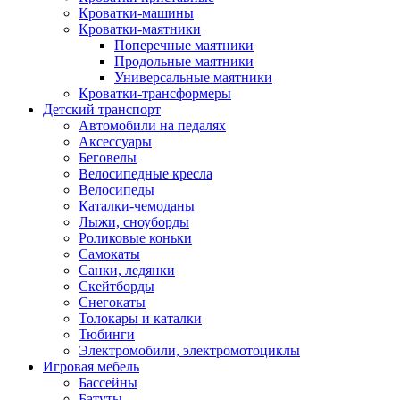
Кроватки-машины
Кроватки-маятники
Поперечные маятники
Продольные маятники
Универсальные маятники
Кроватки-трансформеры
Детский транспорт
Автомобили на педалях
Аксессуары
Беговелы
Велосипедные кресла
Велосипеды
Каталки-чемоданы
Лыжи, сноуборды
Роликовые коньки
Самокаты
Санки, ледянки
Скейтборды
Снегокаты
Толокары и каталки
Тюбинги
Электромобили, электромотоциклы
Игровая мебель
Бассейны
Батуты