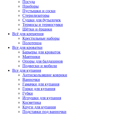
Посуда
Приборы
Пустышки и соски
Стерилизаторы
Сушки для бутылочек
Термосы и термосумки
Щётки и ёршики
Всё для крещения
Крестильные наборы
Полотенца
Все для кроватки
Барьеры для кроваток
Маятники
Опоры для балдахинов
Подвески и мобили
Все для купания
Антискользящие коврики
Ванночки
Гамачки для купания
Горки для купания
Губки
Игрушки для купания
Косметика
Круги для купания
Подставки под ванночки