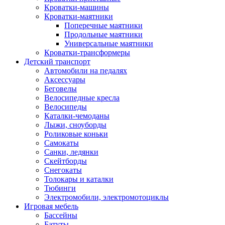
Кроватки-машины
Кроватки-маятники
Поперечные маятники
Продольные маятники
Универсальные маятники
Кроватки-трансформеры
Детский транспорт
Автомобили на педалях
Аксессуары
Беговелы
Велосипедные кресла
Велосипеды
Каталки-чемоданы
Лыжи, сноуборды
Роликовые коньки
Самокаты
Санки, ледянки
Скейтборды
Снегокаты
Толокары и каталки
Тюбинги
Электромобили, электромотоциклы
Игровая мебель
Бассейны
Батуты