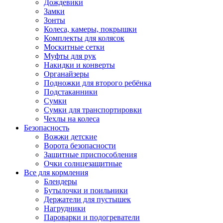
Дождевики
Замки
Зонты
Колеса, камеры, покрышки
Комплекты для колясок
Москитные сетки
Муфты для рук
Накидки и конверты
Органайзеры
Подножки для второго ребёнка
Подстаканники
Сумки
Сумки для транспортировки
Чехлы на колеса
Безопасность
Вожжи детские
Ворота безопасности
Защитные приспособления
Очки солнцезащитные
Все для кормления
Блендеры
Бутылочки и поильники
Держатели для пустышек
Нагрудники
Пароварки и подогреватели