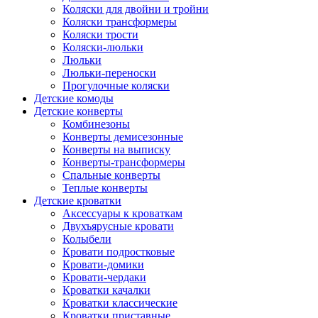
Коляски для двойни и тройни
Коляски трансформеры
Коляски трости
Коляски-люльки
Люльки
Люльки-переноски
Прогулочные коляски
Детские комоды
Детские конверты
Комбинезоны
Конверты демисезонные
Конверты на выписку
Конверты-трансформеры
Спальные конверты
Теплые конверты
Детские кроватки
Аксессуары к кроваткам
Двухъярусные кровати
Колыбели
Кровати подростковые
Кровати-домики
Кровати-чердаки
Кроватки качалки
Кроватки классические
Кроватки приставные