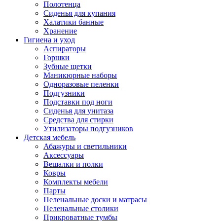
Полотенца
Сиденья для купания
Халатики банные
Хранение
Гигиена и уход
Аспираторы
Горшки
Зубные щетки
Маникюрные наборы
Одноразовые пеленки
Подгузники
Подставки под ноги
Сиденья для унитаза
Средства для стирки
Утилизаторы подгузников
Детская мебель
Абажуры и светильники
Аксессуары
Вешалки и полки
Ковры
Комплекты мебели
Парты
Пеленальные доски и матрасы
Пеленальные столики
Прикроватные тумбы