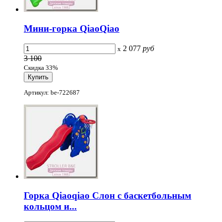
Мини-горка QiaoQiao
2 077
руб
x
3 100
Скидка 33%
Артикул: be-722687
Горка Qiaoqiao Слон с баскетбольным
кольцом и...