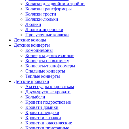
Коляски для двойни и тройни
Коляски трансформеры
Коляски трости
Коляски-люльки
Люльки
Люльки-переноски
Прогулочные коляски
Детские комоды
Детские конверты
Комбинезоны
Конверты демисезонные
Конверты на выписку
Конверты-трансформеры
Спальные конверты
Теплые конверты
Детские кроватки
Аксессуары к кроваткам
Двухъярусные кровати
Колыбели
Кровати подростковые
Кровати-домики
Кровати-чердаки
Кроватки качалки
Кроватки классические
Кроватки приставные