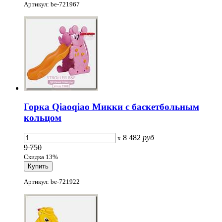
Артикул: be-721967
Горка Qiaoqiao Микки с баскетбольным
кольцом
8 482
руб
x
9 750
Скидка 13%
Артикул: be-721922