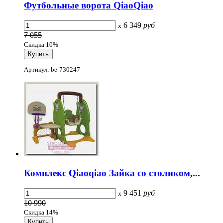
Футбольные ворота QiaoQiao
6 349
руб
x
7 055
Скидка 10%
Артикул: be-730247
Комплекс Qiaoqiao Зайка со столиком,...
9 451
руб
x
10 990
Скидка 14%