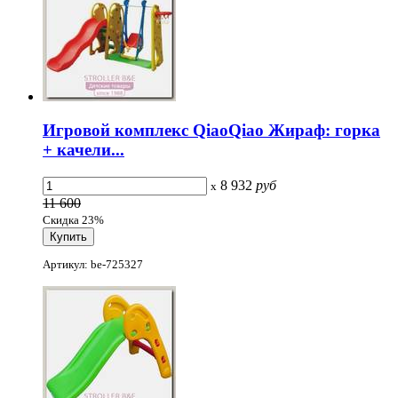
Игровой комплекс QiaoQiao Жираф: горка
+ качели...
8 932
руб
x
11 600
Скидка 23%
Артикул: be-725327