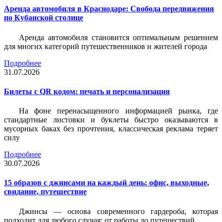
Аренда автомобиля в Краснодаре: Свобода передвижения
по Кубанской столице
Аренда автомобиля становится оптимальным решением
для многих категорий путешественников и жителей города
Подробнее
31.07.2026
Билеты c QR кодом: печать и персонализация
На фоне перенасыщенного информацией рынка, где
стандартные листовки и буклеты быстро оказываются в
мусорных баках без прочтения, классическая реклама теряет
силу
Подробнее
30.07.2026
15 образов с джинсами на каждый день: офис, выходные,
свидание, путешествие
Джинсы — основа современного гардероба, которая
подходит для любого случая: от работы до путешествий