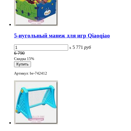
5-иугольный манеж для игр Qiaoqiao
5 771
руб
x
6 790
Скидка 15%
Артикул: be-742412