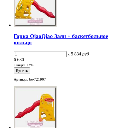
Горка QiaoQiao Заяц + баскетбольное
кольцо
5 834
руб
x
6 630
Скидка 12%
Артикул: be-721907