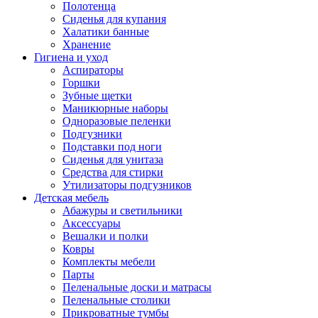
Полотенца
Сиденья для купания
Халатики банные
Хранение
Гигиена и уход
Аспираторы
Горшки
Зубные щетки
Маникюрные наборы
Одноразовые пеленки
Подгузники
Подставки под ноги
Сиденья для унитаза
Средства для стирки
Утилизаторы подгузников
Детская мебель
Абажуры и светильники
Аксессуары
Вешалки и полки
Ковры
Комплекты мебели
Парты
Пеленальные доски и матрасы
Пеленальные столики
Прикроватные тумбы