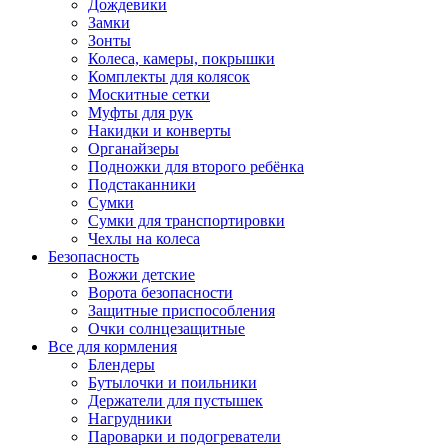
Дождевики
Замки
Зонты
Колеса, камеры, покрышки
Комплекты для колясок
Москитные сетки
Муфты для рук
Накидки и конверты
Органайзеры
Подножки для второго ребёнка
Подстаканники
Сумки
Сумки для транспортировки
Чехлы на колеса
Безопасность
Вожжи детские
Ворота безопасности
Защитные приспособления
Очки солнцезащитные
Все для кормления
Блендеры
Бутылочки и поильники
Держатели для пустышек
Нагрудники
Пароварки и подогреватели