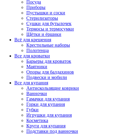
Посуда
Приборы
Пустышки и соски
Стерилизаторы
Сушки для бутылочек
Термосы и термосумки
Щётки и ёршики
Всё для крещения
Крестильные наборы
Полотенца
Все для кроватки
Барьеры для кроваток
Маятники
Опоры для балдахинов
Подвески и мобили
Все для купания
Антискользящие коврики
Ванночки
Гамачки для купания
Горки для купания
Губки
Игрушки для купания
Косметика
Круги для купания
Подставки под ванночки