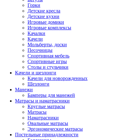
Горки
Детские кресла
Детские кухни
Игровые домики
Игровые комплексы
Качалки
Качели
Мольберты, доски
Песочницы
Спортивная мебель
Спортивные игры
Столы и стульчики
Качели и шезлонги
Качели для новорожденных
Шезлонги
Манежи
Бамперы для манежей
Матрасы и наматрасники
Круглые матрасы
Матрасы
Наматрасники
Овальные матрасы
Эргономические матрасы
Постельные принадлежности