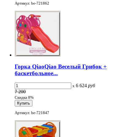
Артикул: be-721862
Горка QiaoQiao Веселый Грибок +
баскетбольное...
6 624
руб
x
7 200
Скидка 8%
Артикул: be-721847