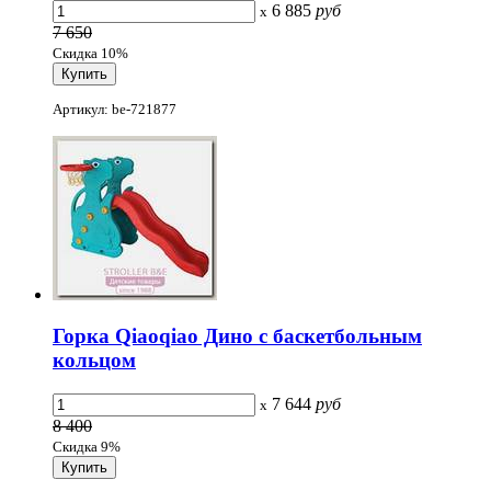
6 885
руб
x
7 650
Скидка 10%
Артикул: be-721877
Горка Qiaoqiao Дино с баскетбольным
кольцом
7 644
руб
x
8 400
Скидка 9%