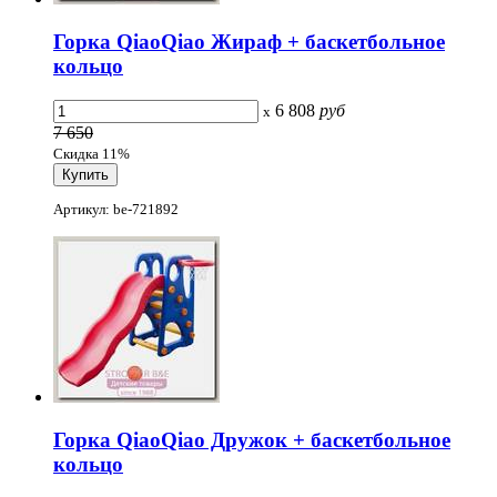
Горка QiaoQiao Жираф + баскетбольное
кольцо
6 808
руб
x
7 650
Скидка 11%
Артикул: be-721892
Горка QiaoQiao Дружок + баскетбольное
кольцо