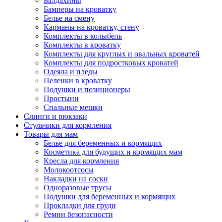
Балдахины
Бамперы на кроватку
Белье на смену
Карманы на кроватку, стену
Комплекты в колыбель
Комплекты в кроватку
Комплекты для круглых и овальных кроватей
Комплекты для подростковых кроватей
Одеяла и пледы
Пеленки в кроватку
Подушки и позиционеры
Простыни
Спальные мешки
Слинги и рюкзаки
Стульчики для кормления
Товары для мам
Белье для беременных и кормящих
Косметика для будущих и кормящих мам
Кресла для кормления
Молокоотсосы
Накладки на соски
Одноразовые трусы
Подушки для беременных и кормящих
Прокладки для груди
Ремни безопасности