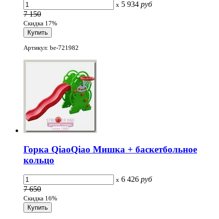
5 934
руб
x
7 150
Скидка 17%
Артикул: be-721982
Горка QiaoQiao Мишка + баскетбольное
кольцо
6 426
руб
x
7 650
Скидка 16%