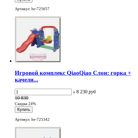
Артикул: be-725657
Игровой комплекс QiaoQiao Слон: горка +
качели...
8 230
руб
x
10 830
Скидка 24%
Артикул: be-725342