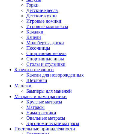
Горки
Детские кресла
Детские кухни
Игровые домики
Игровые комплексы
Качалки
Качели
Мольберты, доски
Песочницы
Спортивная мебель
Спортивные игры
Столы и стульчики
Качели и шезлонги
Качели для новорожденных
Шезлонги
Манежи
Бамперы для манежей
Матрасы и наматрасники
Круглые матрасы
Матрасы
Наматрасники
Овальные матрасы
Эргономические матрасы
Постельные принадлежности