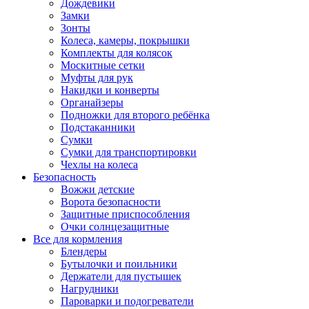
Дождевики
Замки
Зонты
Колеса, камеры, покрышки
Комплекты для колясок
Москитные сетки
Муфты для рук
Накидки и конверты
Органайзеры
Подножки для второго ребёнка
Подстаканники
Сумки
Сумки для транспортировки
Чехлы на колеса
Безопасность
Вожжи детские
Ворота безопасности
Защитные приспособления
Очки солнцезащитные
Все для кормления
Блендеры
Бутылочки и поильники
Держатели для пустышек
Нагрудники
Пароварки и подогреватели