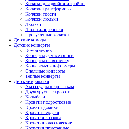
Коляски для двойни и тройни
Коляски трансформеры
Коляски трости
Коляски-люльки
Люльки
Люльки-переноски
Прогулочные коляски
Детские комоды
Детские конверты
Комбинезоны
Конверты демисезонные
Конверты на выписку
Конверты-трансформеры
Спальные конверты
Теплые конверты
Детские кроватки
Аксессуары к кроваткам
Двухъярусные кровати
Колыбели
Кровати подростковые
Кровати-домики
Кровати-чердаки
Кроватки качалки
Кроватки классические
Кроватки приставные