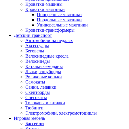
Кроватки-машины
Кроватки-маятники
Поперечные маятники
Продольные маятники
Универсальные маятники
Кроватки-трансформеры
Детский транспорт
Автомобили на педалях
Аксессуары
Беговелы
Велосипедные кресла
Велосипеды
Каталки-чемоданы
Лыжи, сноуборды
Роликовые коньки
Самокаты
Санки, ледянки
Скейтборды
Снегокаты
Толокары и каталки
Тюбинги
Электромобили, электромотоциклы
Игровая мебель
Бассейны
Батуты