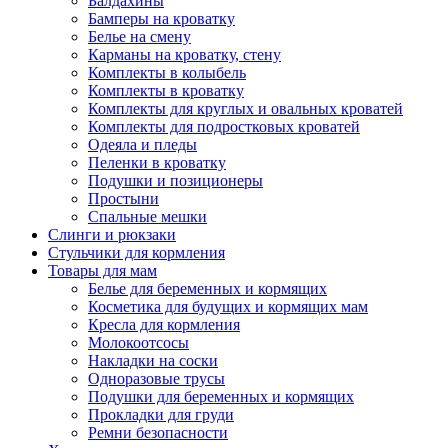
Балдахины
Бамперы на кроватку
Белье на смену
Карманы на кроватку, стену
Комплекты в колыбель
Комплекты в кроватку
Комплекты для круглых и овальных кроватей
Комплекты для подростковых кроватей
Одеяла и пледы
Пеленки в кроватку
Подушки и позиционеры
Простыни
Спальные мешки
Слинги и рюкзаки
Стульчики для кормления
Товары для мам
Белье для беременных и кормящих
Косметика для будущих и кормящих мам
Кресла для кормления
Молокоотсосы
Накладки на соски
Одноразовые трусы
Подушки для беременных и кормящих
Прокладки для груди
Ремни безопасности