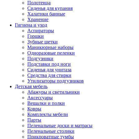
Полотенца
Сиденья для купания
Халатики банные
Хранение
Гигиена и уход
Аспираторы
Горшки
Зубные щетки
Маникюрные наборы
Одноразовые пеленки
Подгузники
Подставки под ноги
Сиденья для унитаза
Средства для стирки
Утилизаторы подгузников
Детская мебель
Абажуры и светильники
Аксессуары
Вешалки и полки
Ковры
Комплекты мебели
Парты
Пеленальные доски и матрасы
Пеленальные столики
Прикроватные тумбы