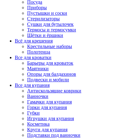
Посуда
Приборы
Пустышки и соски
Стерилизаторы
Сушки для бутылочек
Термосы и термосумки
Щётки и ёршики
Всё для крещения
Крестильные наборы
Полотенца
Все для кроватки
Барьеры для кроваток
Маятники
Опоры для балдахинов
Подвески и мобили
Все для купания
Антискользящие коврики
Ванночки
Гамачки для купания
Горки для купания
Губки
Игрушки для купания
Косметика
Круги для купания
Подставки под ванночки