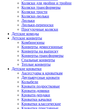
Коляски для двойни и тройни
Коляски трансформеры
Коляски трости
Коляски-люльки
Люльки
Люльки-переноски
Прогулочные коляски
Детские комоды
Детские конверты
Комбинезоны
Конверты демисезонные
Конверты на выписку
Конверты-трансформеры
Спальные конверты
Теплые конверты
Детские кроватки
Аксессуары к кроваткам
Двухъярусные кровати
Колыбели
Кровати подростковые
Кровати-домики
Кровати-чердаки
Кроватки качалки
Кроватки классические
Кроватки приставные