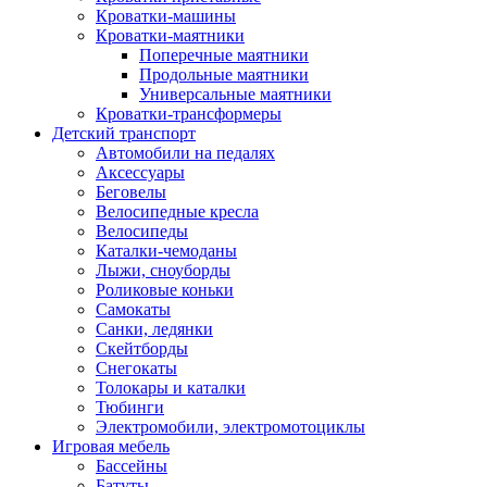
Кроватки-машины
Кроватки-маятники
Поперечные маятники
Продольные маятники
Универсальные маятники
Кроватки-трансформеры
Детский транспорт
Автомобили на педалях
Аксессуары
Беговелы
Велосипедные кресла
Велосипеды
Каталки-чемоданы
Лыжи, сноуборды
Роликовые коньки
Самокаты
Санки, ледянки
Скейтборды
Снегокаты
Толокары и каталки
Тюбинги
Электромобили, электромотоциклы
Игровая мебель
Бассейны
Батуты