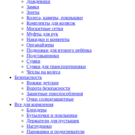
Дождевики
Замки
Зонты
Колеса, камеры, покрышки
Комплекты для колясок
Москитные сетки
Муфты для рук
Накидки и конверты
Органайзеры
Подножки для второго ребёнка
Подстаканники
Сумки
Сумки для транспортировки
Чехлы на колеса
Безопасность
Вожжи детские
Ворота безопасности
Защитные приспособления
Очки солнцезащитные
Все для кормления
Блендеры
Бутылочки и поильники
Держатели для пустышек
Нагрудники
Пароварки и подогреватели