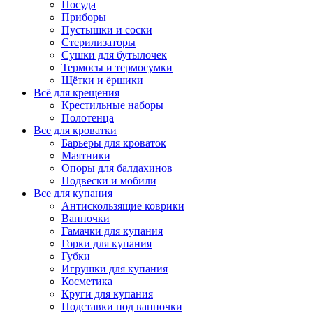
Посуда
Приборы
Пустышки и соски
Стерилизаторы
Сушки для бутылочек
Термосы и термосумки
Щётки и ёршики
Всё для крещения
Крестильные наборы
Полотенца
Все для кроватки
Барьеры для кроваток
Маятники
Опоры для балдахинов
Подвески и мобили
Все для купания
Антискользящие коврики
Ванночки
Гамачки для купания
Горки для купания
Губки
Игрушки для купания
Косметика
Круги для купания
Подставки под ванночки