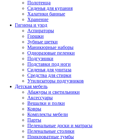
Полотенца
Сиденья для купания
Халатики банные
Хранение
Гигиена и уход
Аспираторы
Горшки
Зубные щетки
Маникюрные наборы
Одноразовые пеленки
Подгузники
Подставки под ноги
Сиденья для унитаза
Средства для стирки
Утилизаторы подгузников
Детская мебель
Абажуры и светильники
Аксессуары
Вешалки и полки
Ковры
Комплекты мебели
Парты
Пеленальные доски и матрасы
Пеленальные столики
Прикроватные тумбы