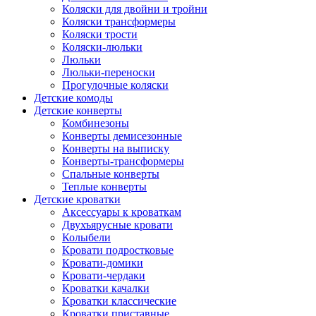
Коляски для двойни и тройни
Коляски трансформеры
Коляски трости
Коляски-люльки
Люльки
Люльки-переноски
Прогулочные коляски
Детские комоды
Детские конверты
Комбинезоны
Конверты демисезонные
Конверты на выписку
Конверты-трансформеры
Спальные конверты
Теплые конверты
Детские кроватки
Аксессуары к кроваткам
Двухъярусные кровати
Колыбели
Кровати подростковые
Кровати-домики
Кровати-чердаки
Кроватки качалки
Кроватки классические
Кроватки приставные