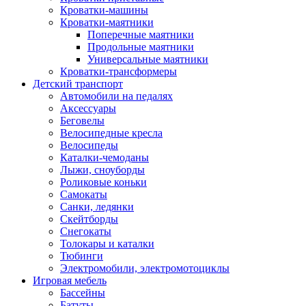
Кроватки-машины
Кроватки-маятники
Поперечные маятники
Продольные маятники
Универсальные маятники
Кроватки-трансформеры
Детский транспорт
Автомобили на педалях
Аксессуары
Беговелы
Велосипедные кресла
Велосипеды
Каталки-чемоданы
Лыжи, сноуборды
Роликовые коньки
Самокаты
Санки, ледянки
Скейтборды
Снегокаты
Толокары и каталки
Тюбинги
Электромобили, электромотоциклы
Игровая мебель
Бассейны
Батуты