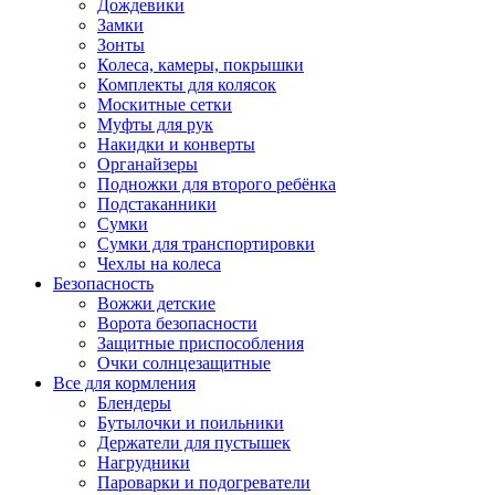
Дождевики
Замки
Зонты
Колеса, камеры, покрышки
Комплекты для колясок
Москитные сетки
Муфты для рук
Накидки и конверты
Органайзеры
Подножки для второго ребёнка
Подстаканники
Сумки
Сумки для транспортировки
Чехлы на колеса
Безопасность
Вожжи детские
Ворота безопасности
Защитные приспособления
Очки солнцезащитные
Все для кормления
Блендеры
Бутылочки и поильники
Держатели для пустышек
Нагрудники
Пароварки и подогреватели