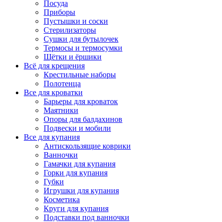
Посуда
Приборы
Пустышки и соски
Стерилизаторы
Сушки для бутылочек
Термосы и термосумки
Щётки и ёршики
Всё для крещения
Крестильные наборы
Полотенца
Все для кроватки
Барьеры для кроваток
Маятники
Опоры для балдахинов
Подвески и мобили
Все для купания
Антискользящие коврики
Ванночки
Гамачки для купания
Горки для купания
Губки
Игрушки для купания
Косметика
Круги для купания
Подставки под ванночки