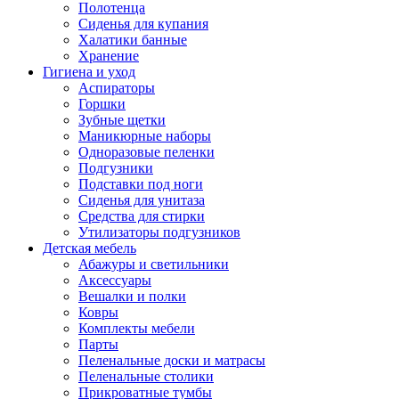
Полотенца
Сиденья для купания
Халатики банные
Хранение
Гигиена и уход
Аспираторы
Горшки
Зубные щетки
Маникюрные наборы
Одноразовые пеленки
Подгузники
Подставки под ноги
Сиденья для унитаза
Средства для стирки
Утилизаторы подгузников
Детская мебель
Абажуры и светильники
Аксессуары
Вешалки и полки
Ковры
Комплекты мебели
Парты
Пеленальные доски и матрасы
Пеленальные столики
Прикроватные тумбы