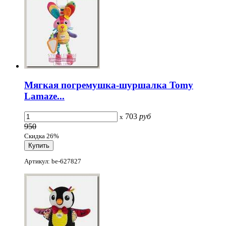
Мягкая погремушка-шуршалка Tomy
Lamaze...
703
руб
x
950
Скидка 26%
Артикул: be-627827