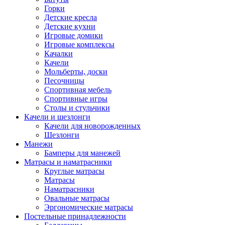
Горки
Детские кресла
Детские кухни
Игровые домики
Игровые комплексы
Качалки
Качели
Мольберты, доски
Песочницы
Спортивная мебель
Спортивные игры
Столы и стульчики
Качели и шезлонги
Качели для новорожденных
Шезлонги
Манежи
Бамперы для манежей
Матрасы и наматрасники
Круглые матрасы
Матрасы
Наматрасники
Овальные матрасы
Эргономические матрасы
Постельные принадлежности