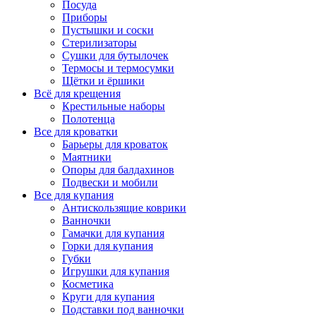
Посуда
Приборы
Пустышки и соски
Стерилизаторы
Сушки для бутылочек
Термосы и термосумки
Щётки и ёршики
Всё для крещения
Крестильные наборы
Полотенца
Все для кроватки
Барьеры для кроваток
Маятники
Опоры для балдахинов
Подвески и мобили
Все для купания
Антискользящие коврики
Ванночки
Гамачки для купания
Горки для купания
Губки
Игрушки для купания
Косметика
Круги для купания
Подставки под ванночки