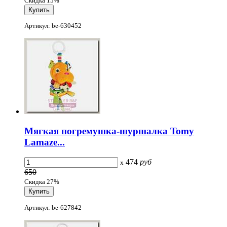
Скидка 15%
Артикул: be-630452
Мягкая погремушка-шуршалка Tomy
Lamaze...
474
руб
x
650
Скидка 27%
Артикул: be-627842