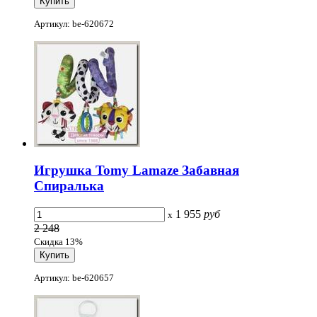
Артикул: be-620672
Игрушка Tomy Lamaze Забавная
Спиралька
1 955
руб
x
2 248
Скидка 13%
Артикул: be-620657