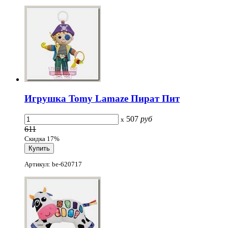
Игрушка Tomy Lamaze Пират Пит
507
руб
x
611
Скидка 17%
Артикул: be-620717