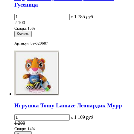
Гусеница
1 785
руб
x
2 100
Скидка 15%
Артикул: be-620687
Игрушка Tomy Lamaze Леопардик Мурр
1 109
руб
x
1 290
Скидка 14%