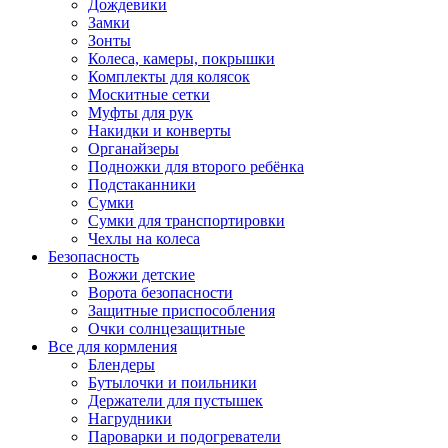
Дождевики
Замки
Зонты
Колеса, камеры, покрышки
Комплекты для колясок
Москитные сетки
Муфты для рук
Накидки и конверты
Органайзеры
Подножки для второго ребёнка
Подстаканники
Сумки
Сумки для транспортировки
Чехлы на колеса
Безопасность
Вожжи детские
Ворота безопасности
Защитные приспособления
Очки солнцезащитные
Все для кормления
Блендеры
Бутылочки и поильники
Держатели для пустышек
Нагрудники
Пароварки и подогреватели