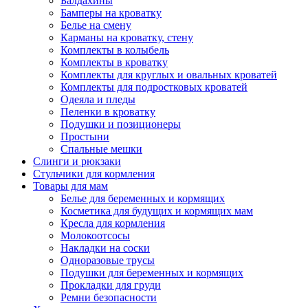
Балдахины
Бамперы на кроватку
Белье на смену
Карманы на кроватку, стену
Комплекты в колыбель
Комплекты в кроватку
Комплекты для круглых и овальных кроватей
Комплекты для подростковых кроватей
Одеяла и пледы
Пеленки в кроватку
Подушки и позиционеры
Простыни
Спальные мешки
Слинги и рюкзаки
Стульчики для кормления
Товары для мам
Белье для беременных и кормящих
Косметика для будущих и кормящих мам
Кресла для кормления
Молокоотсосы
Накладки на соски
Одноразовые трусы
Подушки для беременных и кормящих
Прокладки для груди
Ремни безопасности