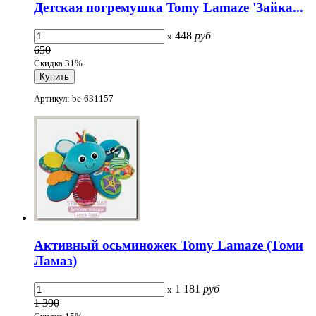
Детская погремушка Tomy Lamaze 'Зайка...
448
руб
x
650
Скидка 31%
Артикул: be-631157
Активный осьминожек Tomy Lamaze (Томи
Ламаз)
1 181
руб
x
1 390