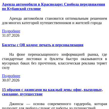
Аренда автомобиля в Краснодаре: Свобода передвижения
по Кубанской столице
Аренда автомобиля становится оптимальным решением
для многих категорий путешественников и жителей города
Подробнее
31.07.2026
Билеты c QR кодом: печать и персонализация
На фоне перенасыщенного информацией рынка, где
стандартные листовки и буклеты быстро оказываются в
мусорных баках без прочтения, классическая реклама теряет
силу
Подробнее
30.07.2026
15 образов с джинсами на каждый день: офис, выходные,
свидание, путешествие
Джинсы — основа современного гардероба, которая
подходит для любого случая: от работы до путешествий