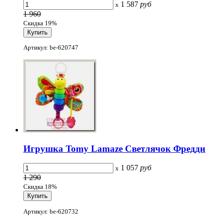
1 587
руб
x
1 960
Скидка 19%
Артикул: be-620747
Игрушка Tomy Lamaze Светлячок Фредди
1 057
руб
x
1 290
Скидка 18%
Артикул: be-620732