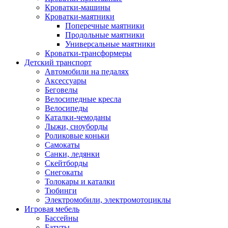
Кроватки-машины
Кроватки-маятники
Поперечные маятники
Продольные маятники
Универсальные маятники
Кроватки-трансформеры
Детский транспорт
Автомобили на педалях
Аксессуары
Беговелы
Велосипедные кресла
Велосипеды
Каталки-чемоданы
Лыжи, сноуборды
Роликовые коньки
Самокаты
Санки, ледянки
Скейтборды
Снегокаты
Толокары и каталки
Тюбинги
Электромобили, электромотоциклы
Игровая мебель
Бассейны
Батуты