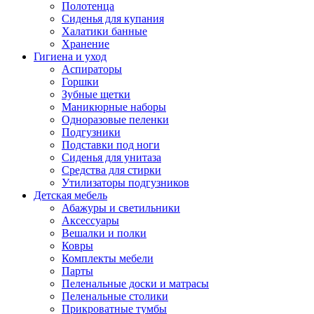
Полотенца
Сиденья для купания
Халатики банные
Хранение
Гигиена и уход
Аспираторы
Горшки
Зубные щетки
Маникюрные наборы
Одноразовые пеленки
Подгузники
Подставки под ноги
Сиденья для унитаза
Средства для стирки
Утилизаторы подгузников
Детская мебель
Абажуры и светильники
Аксессуары
Вешалки и полки
Ковры
Комплекты мебели
Парты
Пеленальные доски и матрасы
Пеленальные столики
Прикроватные тумбы