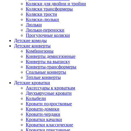
Коляски для двойни и тройни
Коляски трансформеры
Коляски трости
Коляски-люльки
Люльки
Люльки-переноски
Прогулочные коляски
Детские комоды
Детские конверты
Комбинезоны
Конверты демисезонные
Конверты на выписку
Конверты-трансформеры
Спальные конверты
Теплые конверты
Детские кроватки
Аксессуары к кроваткам
Двухъярусные кровати
Колыбели
Кровати подростковые
Кровати-домики
Кровати-чердаки
Кроватки качалки
Кроватки классические
Кроватки приставные