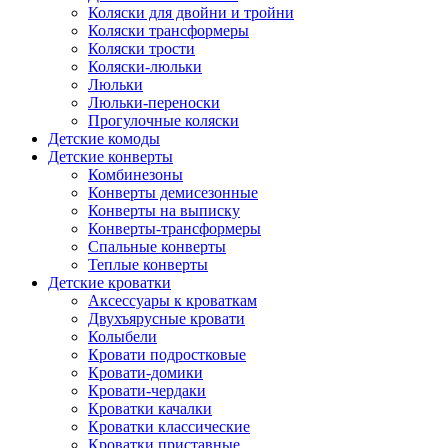
Коляски для двойни и тройни
Коляски трансформеры
Коляски трости
Коляски-люльки
Люльки
Люльки-переноски
Прогулочные коляски
Детские комоды
Детские конверты
Комбинезоны
Конверты демисезонные
Конверты на выписку
Конверты-трансформеры
Спальные конверты
Теплые конверты
Детские кроватки
Аксессуары к кроваткам
Двухъярусные кровати
Колыбели
Кровати подростковые
Кровати-домики
Кровати-чердаки
Кроватки качалки
Кроватки классические
Кроватки приставные