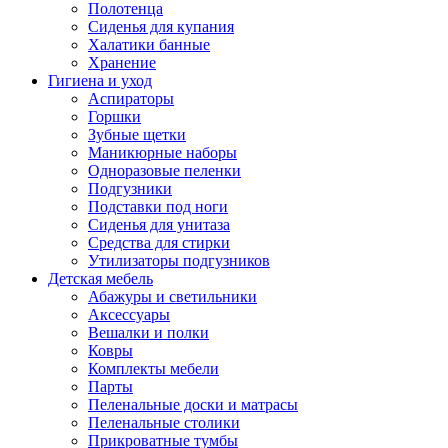
Полотенца
Сиденья для купания
Халатики банные
Хранение
Гигиена и уход
Аспираторы
Горшки
Зубные щетки
Маникюрные наборы
Одноразовые пеленки
Подгузники
Подставки под ноги
Сиденья для унитаза
Средства для стирки
Утилизаторы подгузников
Детская мебель
Абажуры и светильники
Аксессуары
Вешалки и полки
Ковры
Комплекты мебели
Парты
Пеленальные доски и матрасы
Пеленальные столики
Прикроватные тумбы