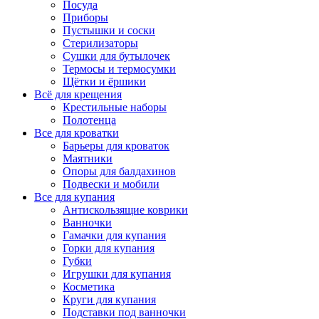
Посуда
Приборы
Пустышки и соски
Стерилизаторы
Сушки для бутылочек
Термосы и термосумки
Щётки и ёршики
Всё для крещения
Крестильные наборы
Полотенца
Все для кроватки
Барьеры для кроваток
Маятники
Опоры для балдахинов
Подвески и мобили
Все для купания
Антискользящие коврики
Ванночки
Гамачки для купания
Горки для купания
Губки
Игрушки для купания
Косметика
Круги для купания
Подставки под ванночки