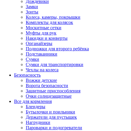
Дождевики
Замки
Зонты
Колеса, камеры, покрышки
Комплекты для колясок
Москитные сетки
Муфты для рук
Накидки и конверты
Органайзеры
Подножки для второго ребёнка
Подстаканники
Сумки
Сумки для транспортировки
Чехлы на колеса
Безопасность
Вожжи детские
Ворота безопасности
Защитные приспособления
Очки солнцезащитные
Все для кормления
Блендеры
Бутылочки и поильники
Держатели для пустышек
Нагрудники
Пароварки и подогреватели