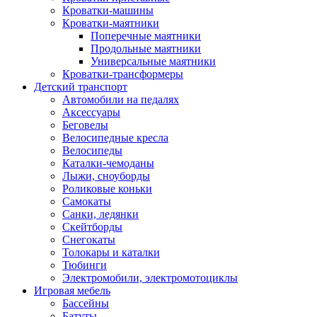
Кроватки-машины
Кроватки-маятники
Поперечные маятники
Продольные маятники
Универсальные маятники
Кроватки-трансформеры
Детский транспорт
Автомобили на педалях
Аксессуары
Беговелы
Велосипедные кресла
Велосипеды
Каталки-чемоданы
Лыжи, сноуборды
Роликовые коньки
Самокаты
Санки, ледянки
Скейтборды
Снегокаты
Толокары и каталки
Тюбинги
Электромобили, электромотоциклы
Игровая мебель
Бассейны
Батуты