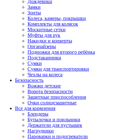
Дождевики
Замки
Зонты
Колеса, камеры, покрышки
Комплекты для колясок
Москитные сетки
Муфты для рук
Накидки и конверты
Органайзеры
Подножки для второго ребёнка
Подстаканники
Сумки
Сумки для транспортировки
Чехлы на колеса
Безопасность
Вожжи детские
Ворота безопасности
Защитные приспособления
Очки солнцезащитные
Все для кормления
Блендеры
Бутылочки и поильники
Держатели для пустышек
Нагрудники
Пароварки и подогреватели