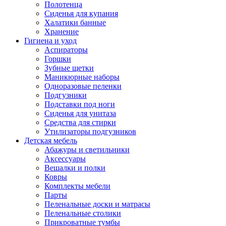
Полотенца
Сиденья для купания
Халатики банные
Хранение
Гигиена и уход
Аспираторы
Горшки
Зубные щетки
Маникюрные наборы
Одноразовые пеленки
Подгузники
Подставки под ноги
Сиденья для унитаза
Средства для стирки
Утилизаторы подгузников
Детская мебель
Абажуры и светильники
Аксессуары
Вешалки и полки
Ковры
Комплекты мебели
Парты
Пеленальные доски и матрасы
Пеленальные столики
Прикроватные тумбы