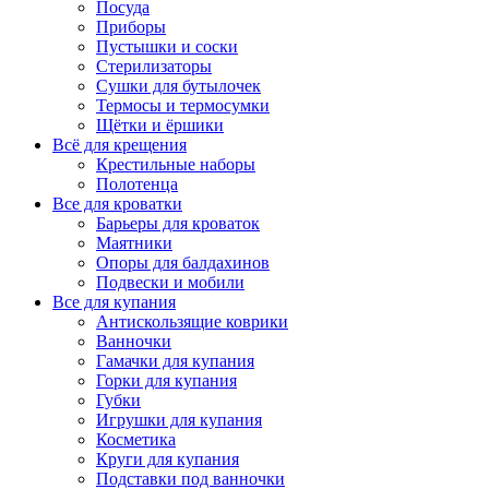
Посуда
Приборы
Пустышки и соски
Стерилизаторы
Сушки для бутылочек
Термосы и термосумки
Щётки и ёршики
Всё для крещения
Крестильные наборы
Полотенца
Все для кроватки
Барьеры для кроваток
Маятники
Опоры для балдахинов
Подвески и мобили
Все для купания
Антискользящие коврики
Ванночки
Гамачки для купания
Горки для купания
Губки
Игрушки для купания
Косметика
Круги для купания
Подставки под ванночки