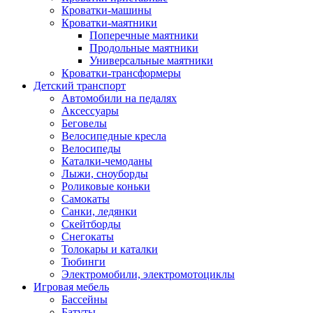
Кроватки-машины
Кроватки-маятники
Поперечные маятники
Продольные маятники
Универсальные маятники
Кроватки-трансформеры
Детский транспорт
Автомобили на педалях
Аксессуары
Беговелы
Велосипедные кресла
Велосипеды
Каталки-чемоданы
Лыжи, сноуборды
Роликовые коньки
Самокаты
Санки, ледянки
Скейтборды
Снегокаты
Толокары и каталки
Тюбинги
Электромобили, электромотоциклы
Игровая мебель
Бассейны
Батуты