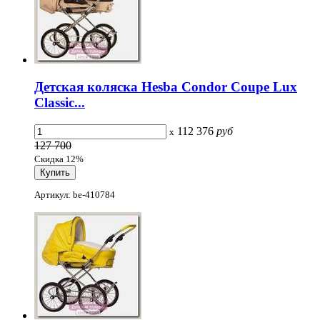
Детская коляска Hesba Condor Coupe Lux
Classic...
112 376
руб
x
127 700
Скидка 12%
Артикул: be-410784