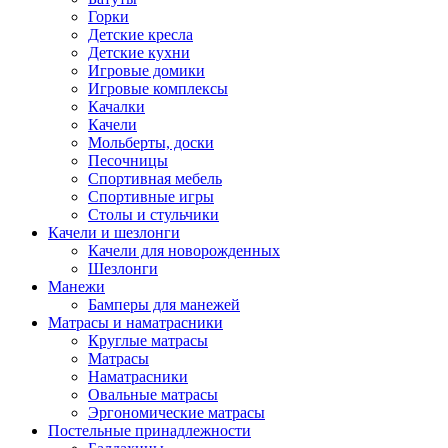
Горки
Детские кресла
Детские кухни
Игровые домики
Игровые комплексы
Качалки
Качели
Мольберты, доски
Песочницы
Спортивная мебель
Спортивные игры
Столы и стульчики
Качели и шезлонги
Качели для новорожденных
Шезлонги
Манежи
Бамперы для манежей
Матрасы и наматрасники
Круглые матрасы
Матрасы
Наматрасники
Овальные матрасы
Эргономические матрасы
Постельные принадлежности