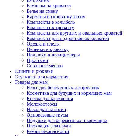
Балдахины
Бамперы на кроватку
Белье на смену
Карманы на кроватку, стену
Комплекты в колыбель
Комплекты в кроватку
Комплекты для круглых и овальных кроватей
Комплекты для подростковых кроватей
Одеяла и пледы
Пеленки в кроватку
Подушки и позиционеры
Простыни
Спальные мешки
Слинги и рюкзаки
Стульчики для кормления
Товары для мам
Белье для беременных и кормящих
Косметика для будущих и кормящих мам
Кресла для кормления
Молокоотсосы
Накладки на соски
Одноразовые трусы
Подушки для беременных и кормящих
Прокладки для груди
Ремни безопасности