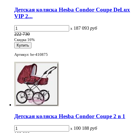
Детская коляска Hesba Condor Coupe DeLux
VIP 2...
187 093
руб
x
222 730
Скидка 16%
Артикул: be-410875
Детская коляска Hesba Condor Coupe 2 в 1
100 188
руб
x