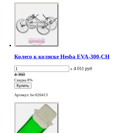
Колесо к коляске Hesba EVA-300-CH
4 011
руб
x
4 360
Скидка 8%
Артикул: be-026413