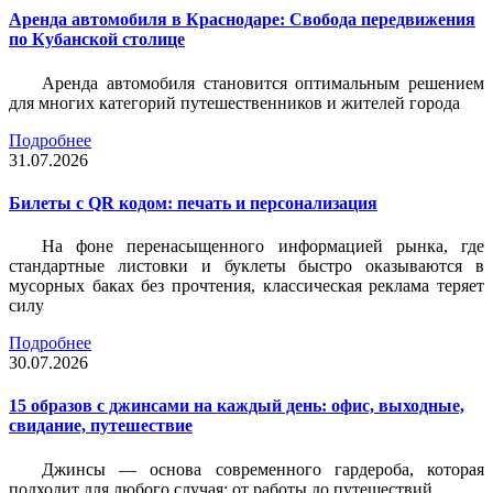
Аренда автомобиля в Краснодаре: Свобода передвижения
по Кубанской столице
Аренда автомобиля становится оптимальным решением
для многих категорий путешественников и жителей города
Подробнее
31.07.2026
Билеты c QR кодом: печать и персонализация
На фоне перенасыщенного информацией рынка, где
стандартные листовки и буклеты быстро оказываются в
мусорных баках без прочтения, классическая реклама теряет
силу
Подробнее
30.07.2026
15 образов с джинсами на каждый день: офис, выходные,
свидание, путешествие
Джинсы — основа современного гардероба, которая
подходит для любого случая: от работы до путешествий