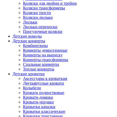
Коляски для двойни и тройни
Коляски трансформеры
Коляски трости
Коляски-люльки
Люльки
Люльки-переноски
Прогулочные коляски
Детские комоды
Детские конверты
Комбинезоны
Конверты демисезонные
Конверты на выписку
Конверты-трансформеры
Спальные конверты
Теплые конверты
Детские кроватки
Аксессуары к кроваткам
Двухъярусные кровати
Колыбели
Кровати подростковые
Кровати-домики
Кровати-чердаки
Кроватки качалки
Кроватки классические
Кроватки приставные