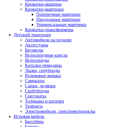
Кроватки-машины
Кроватки-маятники
Поперечные маятники
Продольные маятники
Универсальные маятники
Кроватки-трансформеры
Детский транспорт
Автомобили на педалях
Аксессуары
Беговелы
Велосипедные кресла
Велосипеды
Каталки-чемоданы
Лыжи, сноуборды
Роликовые коньки
Самокаты
Санки, ледянки
Скейтборды
Снегокаты
Толокары и каталки
Тюбинги
Электромобили, электромотоциклы
Игровая мебель
Бассейны
Батуты