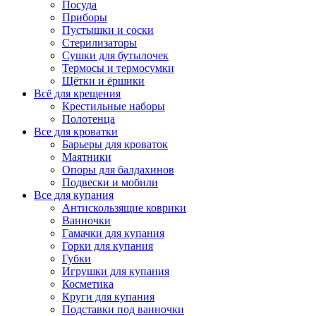
Посуда
Приборы
Пустышки и соски
Стерилизаторы
Сушки для бутылочек
Термосы и термосумки
Щётки и ёршики
Всё для крещения
Крестильные наборы
Полотенца
Все для кроватки
Барьеры для кроваток
Маятники
Опоры для балдахинов
Подвески и мобили
Все для купания
Антискользящие коврики
Ванночки
Гамачки для купания
Горки для купания
Губки
Игрушки для купания
Косметика
Круги для купания
Подставки под ванночки