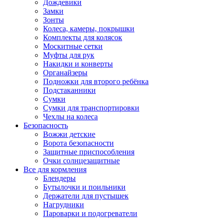
Дождевики
Замки
Зонты
Колеса, камеры, покрышки
Комплекты для колясок
Москитные сетки
Муфты для рук
Накидки и конверты
Органайзеры
Подножки для второго ребёнка
Подстаканники
Сумки
Сумки для транспортировки
Чехлы на колеса
Безопасность
Вожжи детские
Ворота безопасности
Защитные приспособления
Очки солнцезащитные
Все для кормления
Блендеры
Бутылочки и поильники
Держатели для пустышек
Нагрудники
Пароварки и подогреватели