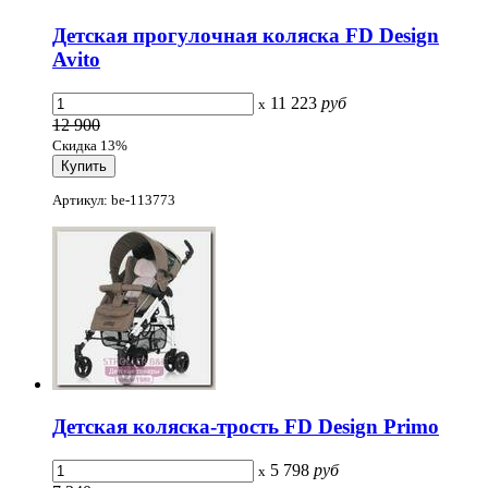
Детская прогулочная коляска FD Design
Avito
11 223
руб
x
12 900
Скидка 13%
Артикул: be-113773
Детская коляска-трость FD Design Primo
5 798
руб
x