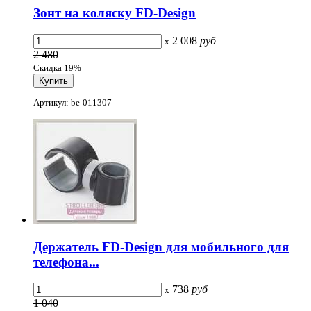
Зонт на коляску FD-Design
2 008
руб
x
2 480
Скидка 19%
Артикул: be-011307
Держатель FD-Design для мобильного для
телефона...
738
руб
x
1 040