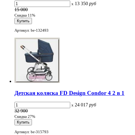
13 350
руб
x
15 000
Скидка 11%
Артикул: be-132493
Детская коляска FD Design Condor 4 2 в 1
24 017
руб
x
32 900
Скидка 27%
Артикул: be-315793