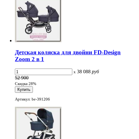
Детская коляска для двойни FD-Design
Zoom 2 в 1
38 088
руб
x
52 900
Скидка 28%
Артикул: be-391206