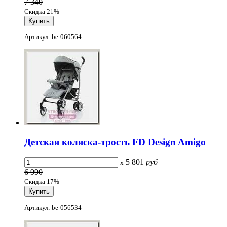
7 340
Скидка 21%
Артикул: be-060564
Детская коляска-трость FD Design Amigo
5 801
руб
x
6 990
Скидка 17%
Артикул: be-056534