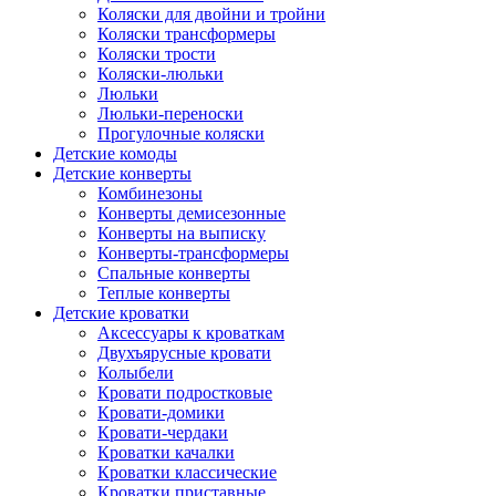
Коляски для двойни и тройни
Коляски трансформеры
Коляски трости
Коляски-люльки
Люльки
Люльки-переноски
Прогулочные коляски
Детские комоды
Детские конверты
Комбинезоны
Конверты демисезонные
Конверты на выписку
Конверты-трансформеры
Спальные конверты
Теплые конверты
Детские кроватки
Аксессуары к кроваткам
Двухъярусные кровати
Колыбели
Кровати подростковые
Кровати-домики
Кровати-чердаки
Кроватки качалки
Кроватки классические
Кроватки приставные