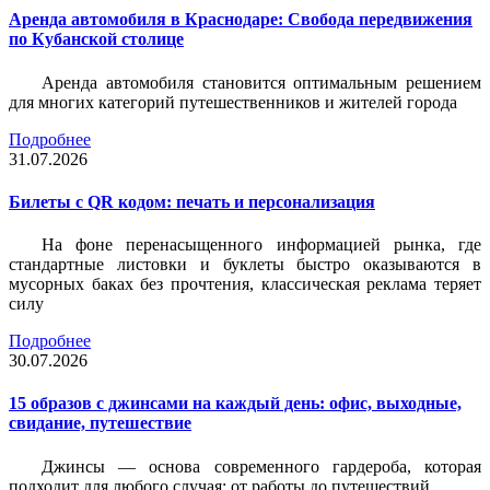
Аренда автомобиля в Краснодаре: Свобода передвижения
по Кубанской столице
Аренда автомобиля становится оптимальным решением
для многих категорий путешественников и жителей города
Подробнее
31.07.2026
Билеты c QR кодом: печать и персонализация
На фоне перенасыщенного информацией рынка, где
стандартные листовки и буклеты быстро оказываются в
мусорных баках без прочтения, классическая реклама теряет
силу
Подробнее
30.07.2026
15 образов с джинсами на каждый день: офис, выходные,
свидание, путешествие
Джинсы — основа современного гардероба, которая
подходит для любого случая: от работы до путешествий