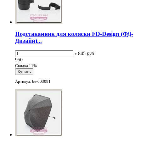
Подстаканник для коляски FD-Design (ФД-
Дизайн)...
845
руб
x
950
Скидка 11%
Артикул: be-003091