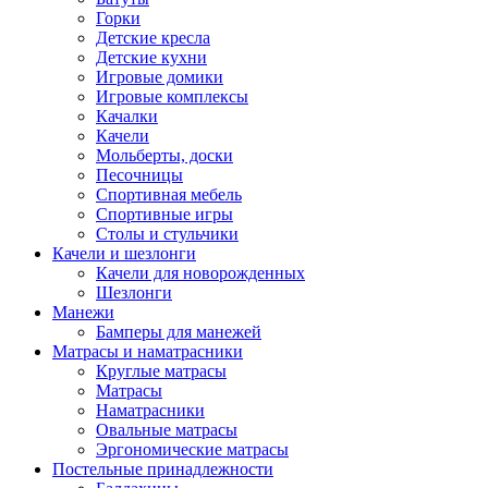
Горки
Детские кресла
Детские кухни
Игровые домики
Игровые комплексы
Качалки
Качели
Мольберты, доски
Песочницы
Спортивная мебель
Спортивные игры
Столы и стульчики
Качели и шезлонги
Качели для новорожденных
Шезлонги
Манежи
Бамперы для манежей
Матрасы и наматрасники
Круглые матрасы
Матрасы
Наматрасники
Овальные матрасы
Эргономические матрасы
Постельные принадлежности