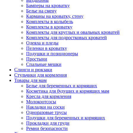
Балдахины
Бамперы на кроватку
Белье на смену
Карманы на кроватку, стену
Комплекты в колыбель
Комплекты в кроватку
Комплекты для круглых и овальных кроватей
Комплекты для подростковых кроватей
Одеяла и пледы
Пеленки в кроватку
Подушки и позиционеры
Простыни
Спальные мешки
Слинги и рюкзаки
Стульчики для кормления
Товары для мам
Белье для беременных и кормящих
Косметика для будущих и кормящих мам
Кресла для кормления
Молокоотсосы
Накладки на соски
Одноразовые трусы
Подушки для беременных и кормящих
Прокладки для груди
Ремни безопасности