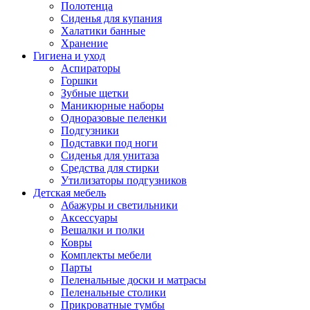
Полотенца
Сиденья для купания
Халатики банные
Хранение
Гигиена и уход
Аспираторы
Горшки
Зубные щетки
Маникюрные наборы
Одноразовые пеленки
Подгузники
Подставки под ноги
Сиденья для унитаза
Средства для стирки
Утилизаторы подгузников
Детская мебель
Абажуры и светильники
Аксессуары
Вешалки и полки
Ковры
Комплекты мебели
Парты
Пеленальные доски и матрасы
Пеленальные столики
Прикроватные тумбы