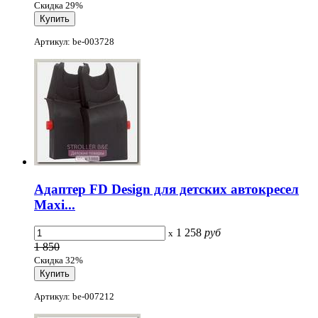
Скидка 29%
Артикул: be-003728
Адаптер FD Design для детских автокресел
Maxi...
1 258
руб
x
1 850
Скидка 32%
Артикул: be-007212