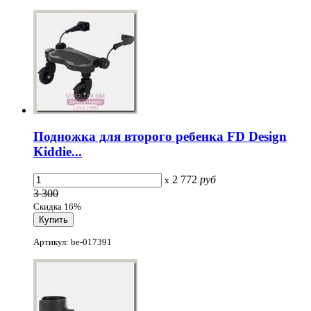
Подножка для второго ребенка FD Design
Kiddie...
2 772
руб
x
3 300
Скидка 16%
Артикул: be-017391