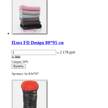
Плед FD Design 80*95 см
2 178
руб
x
3 300
Скидка 34%
Артикул: be-834767