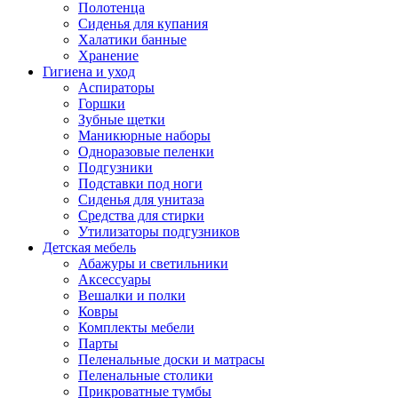
Полотенца
Сиденья для купания
Халатики банные
Хранение
Гигиена и уход
Аспираторы
Горшки
Зубные щетки
Маникюрные наборы
Одноразовые пеленки
Подгузники
Подставки под ноги
Сиденья для унитаза
Средства для стирки
Утилизаторы подгузников
Детская мебель
Абажуры и светильники
Аксессуары
Вешалки и полки
Ковры
Комплекты мебели
Парты
Пеленальные доски и матрасы
Пеленальные столики
Прикроватные тумбы