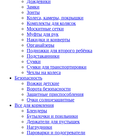
Дождевики
Замки
Зонты
Колеса, камеры, покрышки
Комплекты для колясок
Москитные сетки
Муфты для рук
Накидки и конверты
Органайзеры
Подножки для второго ребёнка
Подстаканники
Сумки
Сумки для транспортировки
Чехлы на колеса
Безопасность
Вожжи детские
Ворота безопасности
Защитные приспособления
Очки солнцезащитные
Все для кормления
Блендеры
Бутылочки и поильники
Держатели для пустышек
Нагрудники
Пароварки и подогреватели