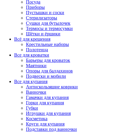
Посуда
Приборы
Пустышки и соски
Стерилизаторы
Сушки для бутылочек
Термосы и термосумки
Щётки и ёршики
Всё для крещения
Крестильные наборы
Полотенца
Все для кроватки
Барьеры для кроваток
Маятники
Опоры для балдахинов
Подвески и мобили
Все для купания
Антискользящие коврики
Ванночки
Гамачки для купания
Горки для купания
Губки
Игрушки для купания
Косметика
Круги для купания
Подставки под ванночки