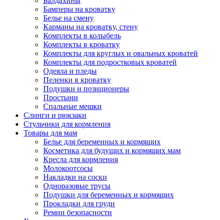
Балдахины
Бамперы на кроватку
Белье на смену
Карманы на кроватку, стену
Комплекты в колыбель
Комплекты в кроватку
Комплекты для круглых и овальных кроватей
Комплекты для подростковых кроватей
Одеяла и пледы
Пеленки в кроватку
Подушки и позиционеры
Простыни
Спальные мешки
Слинги и рюкзаки
Стульчики для кормления
Товары для мам
Белье для беременных и кормящих
Косметика для будущих и кормящих мам
Кресла для кормления
Молокоотсосы
Накладки на соски
Одноразовые трусы
Подушки для беременных и кормящих
Прокладки для груди
Ремни безопасности