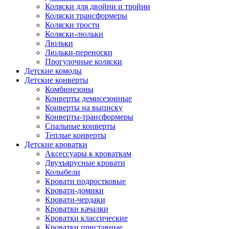
Коляски для двойни и тройни
Коляски трансформеры
Коляски трости
Коляски-люльки
Люльки
Люльки-переноски
Прогулочные коляски
Детские комоды
Детские конверты
Комбинезоны
Конверты демисезонные
Конверты на выписку
Конверты-трансформеры
Спальные конверты
Теплые конверты
Детские кроватки
Аксессуары к кроваткам
Двухъярусные кровати
Колыбели
Кровати подростковые
Кровати-домики
Кровати-чердаки
Кроватки качалки
Кроватки классические
Кроватки приставные