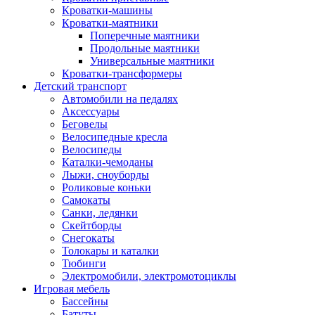
Кроватки-машины
Кроватки-маятники
Поперечные маятники
Продольные маятники
Универсальные маятники
Кроватки-трансформеры
Детский транспорт
Автомобили на педалях
Аксессуары
Беговелы
Велосипедные кресла
Велосипеды
Каталки-чемоданы
Лыжи, сноуборды
Роликовые коньки
Самокаты
Санки, ледянки
Скейтборды
Снегокаты
Толокары и каталки
Тюбинги
Электромобили, электромотоциклы
Игровая мебель
Бассейны
Батуты