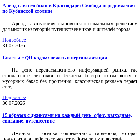
Аренда автомобиля в Краснодаре: Свобода передвижения
по Кубанской столице
Аренда автомобиля становится оптимальным решением
для многих категорий путешественников и жителей города
Подробнее
31.07.2026
Билеты c QR кодом: печать и персонализация
На фоне перенасыщенного информацией рынка, где
стандартные листовки и буклеты быстро оказываются в
мусорных баках без прочтения, классическая реклама теряет
силу
Подробнее
30.07.2026
15 образов с джинсами на каждый день: офис, выходные,
свидание, путешествие
Джинсы — основа современного гардероба, которая
подходит для любого случая: от работы до путешествий