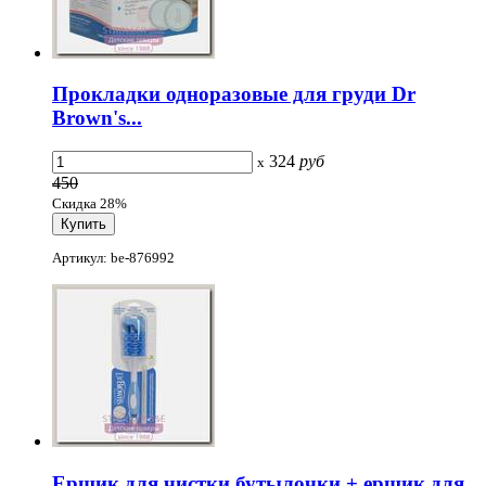
Прокладки одноразовые для груди Dr
Brown's...
324
руб
x
450
Скидка 28%
Артикул: be-876992
Ершик для чистки бутылочки + ершик для