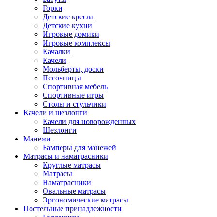
Горки
Детские кресла
Детские кухни
Игровые домики
Игровые комплексы
Качалки
Качели
Мольберты, доски
Песочницы
Спортивная мебель
Спортивные игры
Столы и стульчики
Качели и шезлонги
Качели для новорожденных
Шезлонги
Манежи
Бамперы для манежей
Матрасы и наматрасники
Круглые матрасы
Матрасы
Наматрасники
Овальные матрасы
Эргономические матрасы
Постельные принадлежности