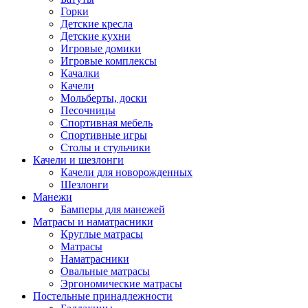
Горки
Детские кресла
Детские кухни
Игровые домики
Игровые комплексы
Качалки
Качели
Мольберты, доски
Песочницы
Спортивная мебель
Спортивные игры
Столы и стульчики
Качели и шезлонги
Качели для новорожденных
Шезлонги
Манежи
Бамперы для манежей
Матрасы и наматрасники
Круглые матрасы
Матрасы
Наматрасники
Овальные матрасы
Эргономические матрасы
Постельные принадлежности