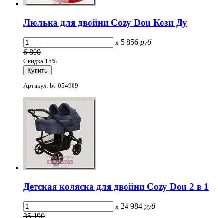
Люлька для двойни Cozy Dou Кози Ду
5 856
руб
x
6 890
Скидка 15%
Артикул: be-054909
Детская коляска для двойни Cozy Dou 2 в 1
24 984
руб
x
35 190