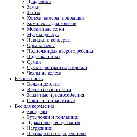
Дождевики
Замки
Зонты
Колеса, камеры, покрышки
Комплекты для колясок
Москитные сетки
Муфты для рук
Накидки и конверты
Органайзеры
Подножки для второго ребёнка
Подстаканники
Сумки
Сумки для транспортировки
Чехлы на колеса
Безопасность
Вожжи детские
Ворота безопасности
Защитные приспособления
Очки солнцезащитные
Все для кормления
Блендеры
Бутылочки и поильники
Держатели для пустышек
Нагрудники
Пароварки и подогреватели