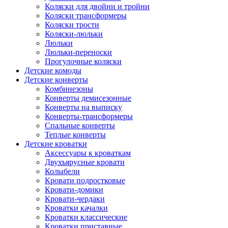
Коляски для двойни и тройни
Коляски трансформеры
Коляски трости
Коляски-люльки
Люльки
Люльки-переноски
Прогулочные коляски
Детские комоды
Детские конверты
Комбинезоны
Конверты демисезонные
Конверты на выписку
Конверты-трансформеры
Спальные конверты
Теплые конверты
Детские кроватки
Аксессуары к кроваткам
Двухъярусные кровати
Колыбели
Кровати подростковые
Кровати-домики
Кровати-чердаки
Кроватки качалки
Кроватки классические
Кроватки приставные