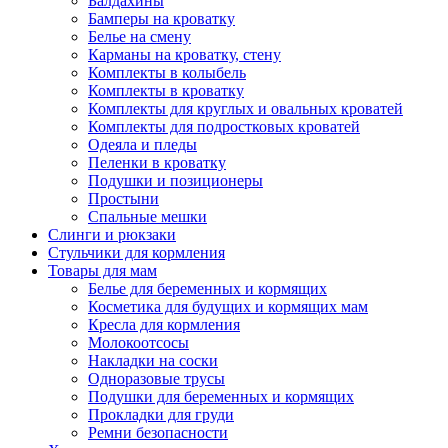
Балдахины
Бамперы на кроватку
Белье на смену
Карманы на кроватку, стену
Комплекты в колыбель
Комплекты в кроватку
Комплекты для круглых и овальных кроватей
Комплекты для подростковых кроватей
Одеяла и пледы
Пеленки в кроватку
Подушки и позиционеры
Простыни
Спальные мешки
Слинги и рюкзаки
Стульчики для кормления
Товары для мам
Белье для беременных и кормящих
Косметика для будущих и кормящих мам
Кресла для кормления
Молокоотсосы
Накладки на соски
Одноразовые трусы
Подушки для беременных и кормящих
Прокладки для груди
Ремни безопасности