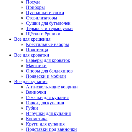
Посуда
Приборы
Пустышки и соски
Стерилизаторы
Сушки для бутылочек
Термосы и термосумки
Щётки и ёршики
Всё для крещения
Крестильные наборы
Полотенца
Все для кроватки
Барьеры для кроваток
Маятники
Опоры для балдахинов
Подвески и мобили
Все для купания
Антискользящие коврики
Ванночки
Гамачки для купания
Горки для купания
Губки
Игрушки для купания
Косметика
Круги для купания
Подставки под ванночки