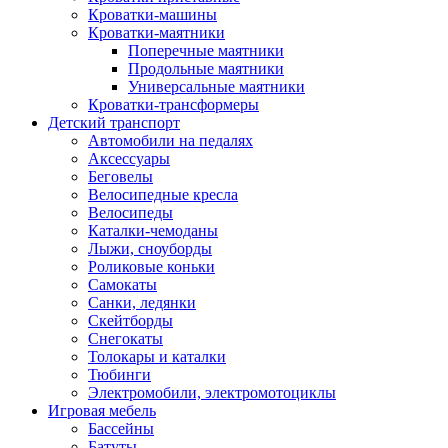
Кроватки-машины
Кроватки-маятники
Поперечные маятники
Продольные маятники
Универсальные маятники
Кроватки-трансформеры
Детский транспорт
Автомобили на педалях
Аксессуары
Беговелы
Велосипедные кресла
Велосипеды
Каталки-чемоданы
Лыжи, сноуборды
Роликовые коньки
Самокаты
Санки, ледянки
Скейтборды
Снегокаты
Толокары и каталки
Тюбинги
Электромобили, электромотоциклы
Игровая мебель
Бассейны
Батуты