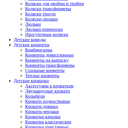
Коляски для двойни и тройни
Коляски трансформеры
Коляски трости
Коляски-люльки
Люльки
Люльки-переноски
Прогулочные коляски
Детские комоды
Детские конверты
Комбинезоны
Конверты демисезонные
Конверты на выписку
Конверты-трансформеры
Спальные конверты
Теплые конверты
Детские кроватки
Аксессуары к кроваткам
Двухъярусные кровати
Колыбели
Кровати подростковые
Кровати-домики
Кровати-чердаки
Кроватки качалки
Кроватки классические
Кроватки приставные