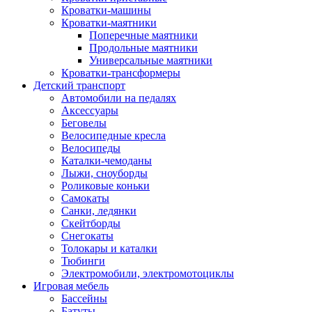
Кроватки-машины
Кроватки-маятники
Поперечные маятники
Продольные маятники
Универсальные маятники
Кроватки-трансформеры
Детский транспорт
Автомобили на педалях
Аксессуары
Беговелы
Велосипедные кресла
Велосипеды
Каталки-чемоданы
Лыжи, сноуборды
Роликовые коньки
Самокаты
Санки, ледянки
Скейтборды
Снегокаты
Толокары и каталки
Тюбинги
Электромобили, электромотоциклы
Игровая мебель
Бассейны
Батуты