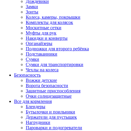
Дождевики
Замки
Зонты
Колеса, камеры, покрышки
Комплекты для колясок
Москитные сетки
Муфты для рук
Накидки и конверты
Органайзеры
Подножки для второго ребёнка
Подстаканники
Сумки
Сумки для транспортировки
Чехлы на колеса
Безопасность
Вожжи детские
Ворота безопасности
Защитные приспособления
Очки солнцезащитные
Все для кормления
Блендеры
Бутылочки и поильники
Держатели для пустышек
Нагрудники
Пароварки и подогреватели