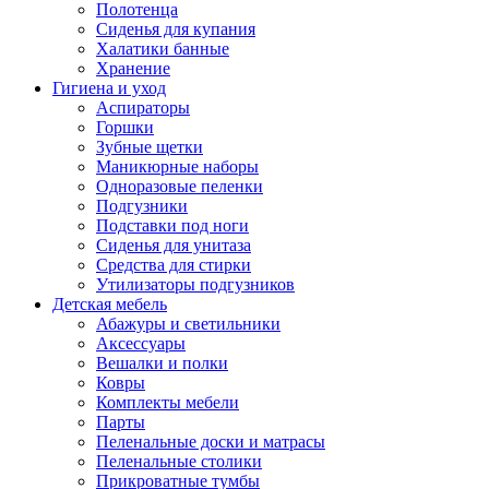
Полотенца
Сиденья для купания
Халатики банные
Хранение
Гигиена и уход
Аспираторы
Горшки
Зубные щетки
Маникюрные наборы
Одноразовые пеленки
Подгузники
Подставки под ноги
Сиденья для унитаза
Средства для стирки
Утилизаторы подгузников
Детская мебель
Абажуры и светильники
Аксессуары
Вешалки и полки
Ковры
Комплекты мебели
Парты
Пеленальные доски и матрасы
Пеленальные столики
Прикроватные тумбы