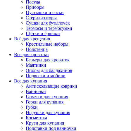
Посуда
Приборы
Пустышки и соски
Стерилизаторы
Сушки для бутылочек
Термосы и термосумки
Щётки и ёршики
Всё для крещения
Крестильные наборы
Полотенца
Все для кроватки
Барьеры для кроваток
Маятники
Опоры для балдахинов
Подвески и мобили
Все для купания
Антискользящие коврики
Ванночки
Гамачки для купания
Горки для купания
Губки
Игрушки для купания
Косметика
Круги для купания
Подставки под ванночки