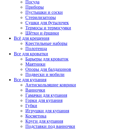
Посуда
Приборы
Пустышки и соски
Стерилизаторы
Сушки для бутылочек
Термосы и термосумки
Щётки и ёршики
Всё для крещения
Крестильные наборы
Полотенца
Все для кроватки
Барьеры для кроваток
Маятники
Опоры для балдахинов
Подвески и мобили
Все для купания
Антискользящие коврики
Ванночки
Гамачки для купания
Горки для купания
Губки
Игрушки для купания
Косметика
Круги для купания
Подставки под ванночки