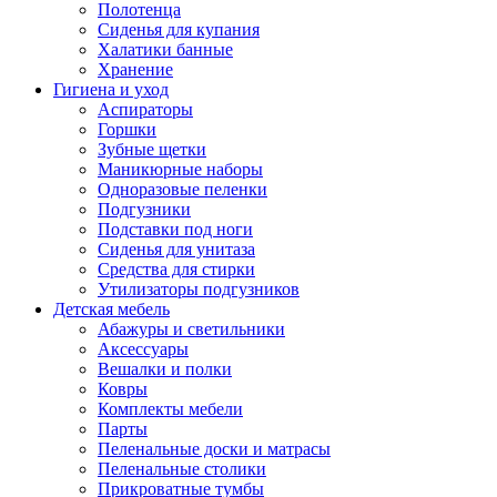
Полотенца
Сиденья для купания
Халатики банные
Хранение
Гигиена и уход
Аспираторы
Горшки
Зубные щетки
Маникюрные наборы
Одноразовые пеленки
Подгузники
Подставки под ноги
Сиденья для унитаза
Средства для стирки
Утилизаторы подгузников
Детская мебель
Абажуры и светильники
Аксессуары
Вешалки и полки
Ковры
Комплекты мебели
Парты
Пеленальные доски и матрасы
Пеленальные столики
Прикроватные тумбы