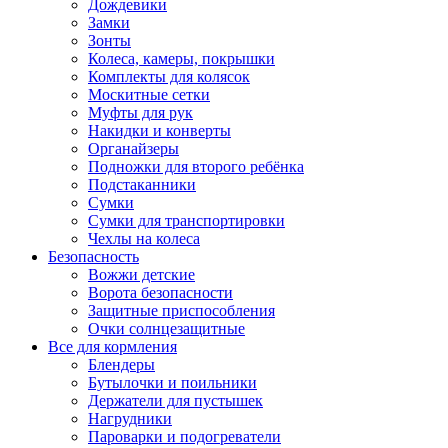
Дождевики
Замки
Зонты
Колеса, камеры, покрышки
Комплекты для колясок
Москитные сетки
Муфты для рук
Накидки и конверты
Органайзеры
Подножки для второго ребёнка
Подстаканники
Сумки
Сумки для транспортировки
Чехлы на колеса
Безопасность
Вожжи детские
Ворота безопасности
Защитные приспособления
Очки солнцезащитные
Все для кормления
Блендеры
Бутылочки и поильники
Держатели для пустышек
Нагрудники
Пароварки и подогреватели