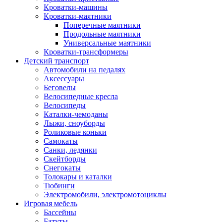
Кроватки-машины
Кроватки-маятники
Поперечные маятники
Продольные маятники
Универсальные маятники
Кроватки-трансформеры
Детский транспорт
Автомобили на педалях
Аксессуары
Беговелы
Велосипедные кресла
Велосипеды
Каталки-чемоданы
Лыжи, сноуборды
Роликовые коньки
Самокаты
Санки, ледянки
Скейтборды
Снегокаты
Толокары и каталки
Тюбинги
Электромобили, электромотоциклы
Игровая мебель
Бассейны
Батуты