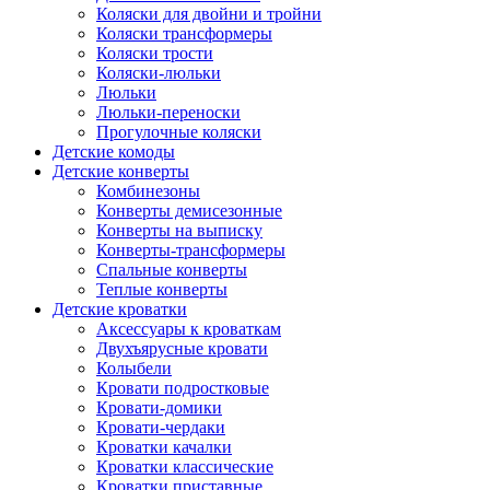
Коляски для двойни и тройни
Коляски трансформеры
Коляски трости
Коляски-люльки
Люльки
Люльки-переноски
Прогулочные коляски
Детские комоды
Детские конверты
Комбинезоны
Конверты демисезонные
Конверты на выписку
Конверты-трансформеры
Спальные конверты
Теплые конверты
Детские кроватки
Аксессуары к кроваткам
Двухъярусные кровати
Колыбели
Кровати подростковые
Кровати-домики
Кровати-чердаки
Кроватки качалки
Кроватки классические
Кроватки приставные