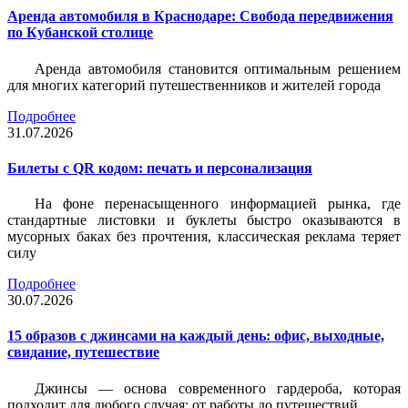
Аренда автомобиля в Краснодаре: Свобода передвижения
по Кубанской столице
Аренда автомобиля становится оптимальным решением
для многих категорий путешественников и жителей города
Подробнее
31.07.2026
Билеты c QR кодом: печать и персонализация
На фоне перенасыщенного информацией рынка, где
стандартные листовки и буклеты быстро оказываются в
мусорных баках без прочтения, классическая реклама теряет
силу
Подробнее
30.07.2026
15 образов с джинсами на каждый день: офис, выходные,
свидание, путешествие
Джинсы — основа современного гардероба, которая
подходит для любого случая: от работы до путешествий