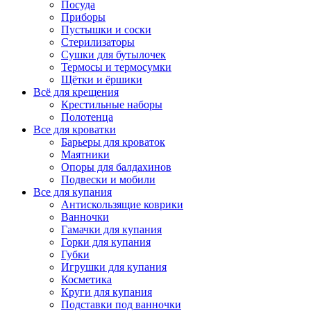
Посуда
Приборы
Пустышки и соски
Стерилизаторы
Сушки для бутылочек
Термосы и термосумки
Щётки и ёршики
Всё для крещения
Крестильные наборы
Полотенца
Все для кроватки
Барьеры для кроваток
Маятники
Опоры для балдахинов
Подвески и мобили
Все для купания
Антискользящие коврики
Ванночки
Гамачки для купания
Горки для купания
Губки
Игрушки для купания
Косметика
Круги для купания
Подставки под ванночки