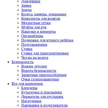
Дождевики
Замки
Зонты
Колеса, камеры, покрышки
Комплекты для колясок
Москитные сетки
Муфты для рук
Накидки и конверты
Органайзеры
Подножки для второго ребёнка
Подстаканники
Сумки
Сумки для транспортировки
Чехлы на колеса
Безопасность
Вожжи детские
Ворота безопасности
Защитные приспособления
Очки солнцезащитные
Все для кормления
Блендеры
Бутылочки и поильники
Держатели для пустышек
Нагрудники
Пароварки и подогреватели