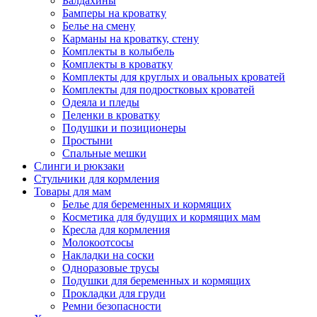
Балдахины
Бамперы на кроватку
Белье на смену
Карманы на кроватку, стену
Комплекты в колыбель
Комплекты в кроватку
Комплекты для круглых и овальных кроватей
Комплекты для подростковых кроватей
Одеяла и пледы
Пеленки в кроватку
Подушки и позиционеры
Простыни
Спальные мешки
Слинги и рюкзаки
Стульчики для кормления
Товары для мам
Белье для беременных и кормящих
Косметика для будущих и кормящих мам
Кресла для кормления
Молокоотсосы
Накладки на соски
Одноразовые трусы
Подушки для беременных и кормящих
Прокладки для груди
Ремни безопасности