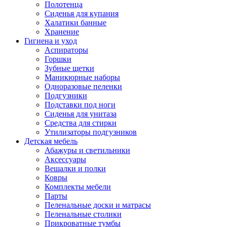
Полотенца
Сиденья для купания
Халатики банные
Хранение
Гигиена и уход
Аспираторы
Горшки
Зубные щетки
Маникюрные наборы
Одноразовые пеленки
Подгузники
Подставки под ноги
Сиденья для унитаза
Средства для стирки
Утилизаторы подгузников
Детская мебель
Абажуры и светильники
Аксессуары
Вешалки и полки
Ковры
Комплекты мебели
Парты
Пеленальные доски и матрасы
Пеленальные столики
Прикроватные тумбы