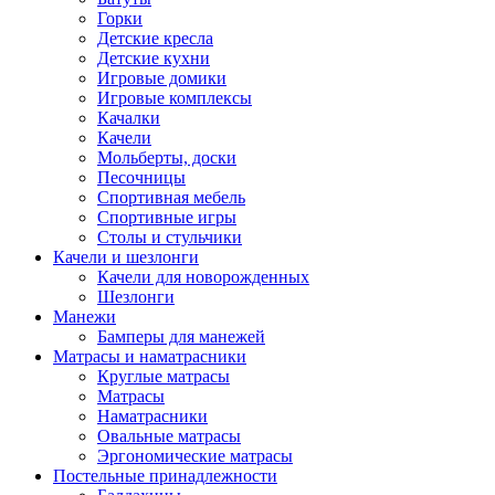
Горки
Детские кресла
Детские кухни
Игровые домики
Игровые комплексы
Качалки
Качели
Мольберты, доски
Песочницы
Спортивная мебель
Спортивные игры
Столы и стульчики
Качели и шезлонги
Качели для новорожденных
Шезлонги
Манежи
Бамперы для манежей
Матрасы и наматрасники
Круглые матрасы
Матрасы
Наматрасники
Овальные матрасы
Эргономические матрасы
Постельные принадлежности