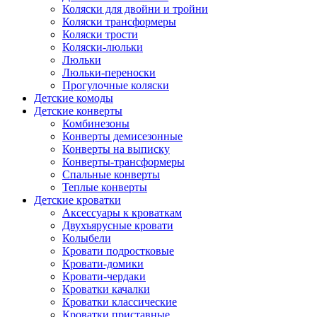
Коляски для двойни и тройни
Коляски трансформеры
Коляски трости
Коляски-люльки
Люльки
Люльки-переноски
Прогулочные коляски
Детские комоды
Детские конверты
Комбинезоны
Конверты демисезонные
Конверты на выписку
Конверты-трансформеры
Спальные конверты
Теплые конверты
Детские кроватки
Аксессуары к кроваткам
Двухъярусные кровати
Колыбели
Кровати подростковые
Кровати-домики
Кровати-чердаки
Кроватки качалки
Кроватки классические
Кроватки приставные