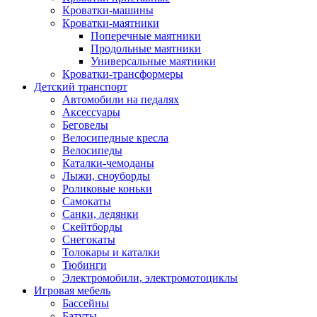
Кроватки-машины
Кроватки-маятники
Поперечные маятники
Продольные маятники
Универсальные маятники
Кроватки-трансформеры
Детский транспорт
Автомобили на педалях
Аксессуары
Беговелы
Велосипедные кресла
Велосипеды
Каталки-чемоданы
Лыжи, сноуборды
Роликовые коньки
Самокаты
Санки, ледянки
Скейтборды
Снегокаты
Толокары и каталки
Тюбинги
Электромобили, электромотоциклы
Игровая мебель
Бассейны
Батуты