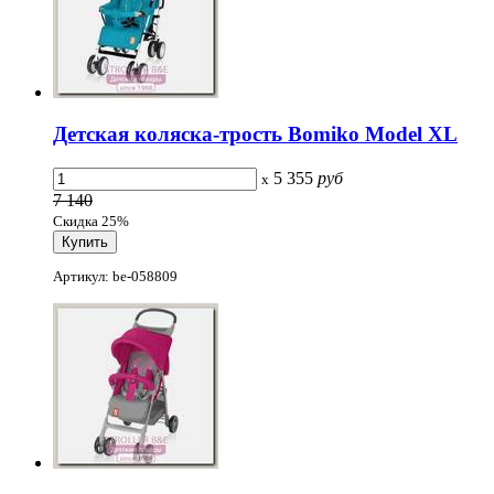
Детская коляска-трость Bomiko Model XL
5 355
руб
x
7 140
Скидка 25%
Артикул: be-058809