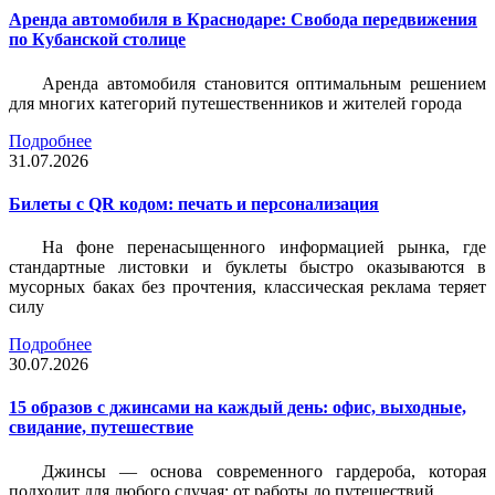
Аренда автомобиля в Краснодаре: Свобода передвижения
по Кубанской столице
Аренда автомобиля становится оптимальным решением
для многих категорий путешественников и жителей города
Подробнее
31.07.2026
Билеты c QR кодом: печать и персонализация
На фоне перенасыщенного информацией рынка, где
стандартные листовки и буклеты быстро оказываются в
мусорных баках без прочтения, классическая реклама теряет
силу
Подробнее
30.07.2026
15 образов с джинсами на каждый день: офис, выходные,
свидание, путешествие
Джинсы — основа современного гардероба, которая
подходит для любого случая: от работы до путешествий