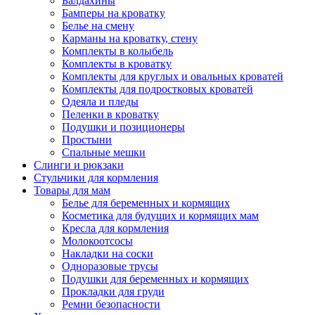
Балдахины
Бамперы на кроватку
Белье на смену
Карманы на кроватку, стену
Комплекты в колыбель
Комплекты в кроватку
Комплекты для круглых и овальных кроватей
Комплекты для подростковых кроватей
Одеяла и пледы
Пеленки в кроватку
Подушки и позиционеры
Простыни
Спальные мешки
Слинги и рюкзаки
Стульчики для кормления
Товары для мам
Белье для беременных и кормящих
Косметика для будущих и кормящих мам
Кресла для кормления
Молокоотсосы
Накладки на соски
Одноразовые трусы
Подушки для беременных и кормящих
Прокладки для груди
Ремни безопасности