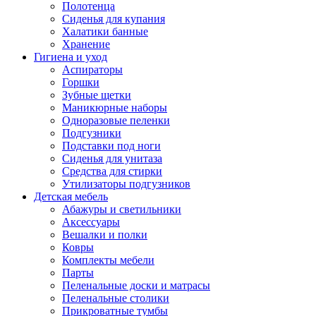
Полотенца
Сиденья для купания
Халатики банные
Хранение
Гигиена и уход
Аспираторы
Горшки
Зубные щетки
Маникюрные наборы
Одноразовые пеленки
Подгузники
Подставки под ноги
Сиденья для унитаза
Средства для стирки
Утилизаторы подгузников
Детская мебель
Абажуры и светильники
Аксессуары
Вешалки и полки
Ковры
Комплекты мебели
Парты
Пеленальные доски и матрасы
Пеленальные столики
Прикроватные тумбы