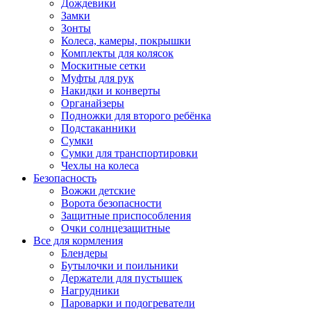
Дождевики
Замки
Зонты
Колеса, камеры, покрышки
Комплекты для колясок
Москитные сетки
Муфты для рук
Накидки и конверты
Органайзеры
Подножки для второго ребёнка
Подстаканники
Сумки
Сумки для транспортировки
Чехлы на колеса
Безопасность
Вожжи детские
Ворота безопасности
Защитные приспособления
Очки солнцезащитные
Все для кормления
Блендеры
Бутылочки и поильники
Держатели для пустышек
Нагрудники
Пароварки и подогреватели