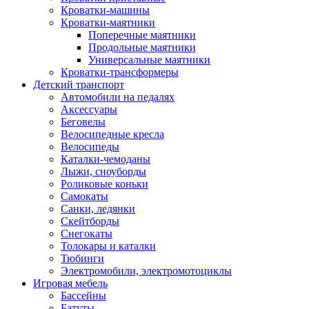
Кроватки-машины
Кроватки-маятники
Поперечные маятники
Продольные маятники
Универсальные маятники
Кроватки-трансформеры
Детский транспорт
Автомобили на педалях
Аксессуары
Беговелы
Велосипедные кресла
Велосипеды
Каталки-чемоданы
Лыжи, сноуборды
Роликовые коньки
Самокаты
Санки, ледянки
Скейтборды
Снегокаты
Толокары и каталки
Тюбинги
Электромобили, электромотоциклы
Игровая мебель
Бассейны
Батуты