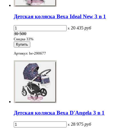
Детская коляска Bexa Ideal New 3 в 1
20 435
руб
x
30 500
Скидка 33%
Артикул: be-290677
Детская коляска Bexa D'Angela 3 в 1
28 975
руб
x