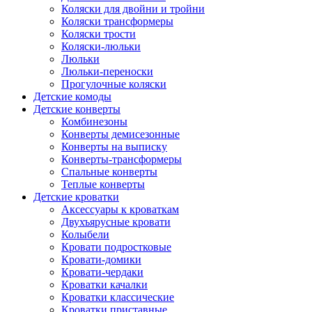
Коляски для двойни и тройни
Коляски трансформеры
Коляски трости
Коляски-люльки
Люльки
Люльки-переноски
Прогулочные коляски
Детские комоды
Детские конверты
Комбинезоны
Конверты демисезонные
Конверты на выписку
Конверты-трансформеры
Спальные конверты
Теплые конверты
Детские кроватки
Аксессуары к кроваткам
Двухъярусные кровати
Колыбели
Кровати подростковые
Кровати-домики
Кровати-чердаки
Кроватки качалки
Кроватки классические
Кроватки приставные