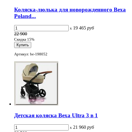
Коляска-люлька для новорожденного Bexa
Poland...
19 465
руб
x
22 900
Скидка 15%
Артикул: be-198052
Детская коляска Bexa Ultra 3 в 1
21 960
руб
x