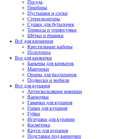
Посуда
Приборы
Пустышки и соски
Стерилизаторы
Сушки для бутылочек
Термосы и термосумки
Щётки и ёршики
Всё для крещения
Крестильные наборы
Полотенца
Все для кроватки
Барьеры для кроваток
Маятники
Опоры для балдахинов
Подвески и мобили
Все для купания
Антискользящие коврики
Ванночки
Гамачки для купания
Горки для купания
Губки
Игрушки для купания
Косметика
Круги для купания
Подставки под ванночки