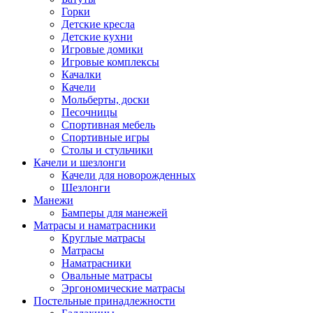
Горки
Детские кресла
Детские кухни
Игровые домики
Игровые комплексы
Качалки
Качели
Мольберты, доски
Песочницы
Спортивная мебель
Спортивные игры
Столы и стульчики
Качели и шезлонги
Качели для новорожденных
Шезлонги
Манежи
Бамперы для манежей
Матрасы и наматрасники
Круглые матрасы
Матрасы
Наматрасники
Овальные матрасы
Эргономические матрасы
Постельные принадлежности