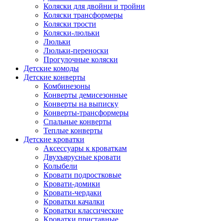
Коляски для двойни и тройни
Коляски трансформеры
Коляски трости
Коляски-люльки
Люльки
Люльки-переноски
Прогулочные коляски
Детские комоды
Детские конверты
Комбинезоны
Конверты демисезонные
Конверты на выписку
Конверты-трансформеры
Спальные конверты
Теплые конверты
Детские кроватки
Аксессуары к кроваткам
Двухъярусные кровати
Колыбели
Кровати подростковые
Кровати-домики
Кровати-чердаки
Кроватки качалки
Кроватки классические
Кроватки приставные