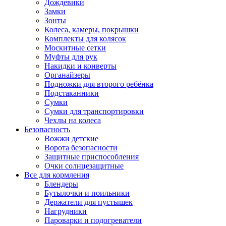
Дождевики
Замки
Зонты
Колеса, камеры, покрышки
Комплекты для колясок
Москитные сетки
Муфты для рук
Накидки и конверты
Органайзеры
Подножки для второго ребёнка
Подстаканники
Сумки
Сумки для транспортировки
Чехлы на колеса
Безопасность
Вожжи детские
Ворота безопасности
Защитные приспособления
Очки солнцезащитные
Все для кормления
Блендеры
Бутылочки и поильники
Держатели для пустышек
Нагрудники
Пароварки и подогреватели