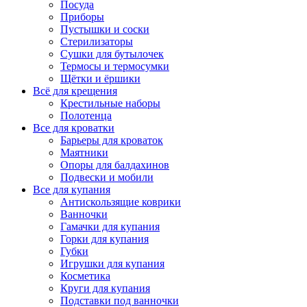
Посуда
Приборы
Пустышки и соски
Стерилизаторы
Сушки для бутылочек
Термосы и термосумки
Щётки и ёршики
Всё для крещения
Крестильные наборы
Полотенца
Все для кроватки
Барьеры для кроваток
Маятники
Опоры для балдахинов
Подвески и мобили
Все для купания
Антискользящие коврики
Ванночки
Гамачки для купания
Горки для купания
Губки
Игрушки для купания
Косметика
Круги для купания
Подставки под ванночки