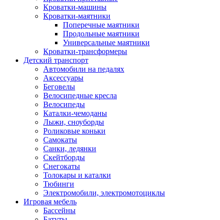
Кроватки-машины
Кроватки-маятники
Поперечные маятники
Продольные маятники
Универсальные маятники
Кроватки-трансформеры
Детский транспорт
Автомобили на педалях
Аксессуары
Беговелы
Велосипедные кресла
Велосипеды
Каталки-чемоданы
Лыжи, сноуборды
Роликовые коньки
Самокаты
Санки, ледянки
Скейтборды
Снегокаты
Толокары и каталки
Тюбинги
Электромобили, электромотоциклы
Игровая мебель
Бассейны
Батуты