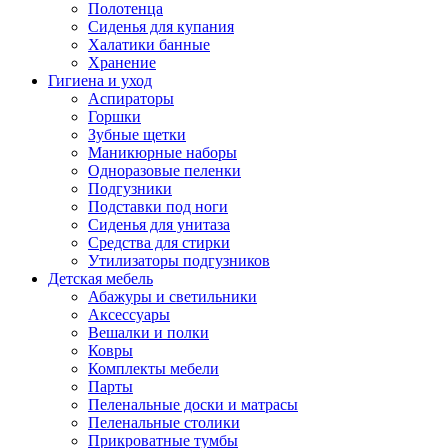
Полотенца
Сиденья для купания
Халатики банные
Хранение
Гигиена и уход
Аспираторы
Горшки
Зубные щетки
Маникюрные наборы
Одноразовые пеленки
Подгузники
Подставки под ноги
Сиденья для унитаза
Средства для стирки
Утилизаторы подгузников
Детская мебель
Абажуры и светильники
Аксессуары
Вешалки и полки
Ковры
Комплекты мебели
Парты
Пеленальные доски и матрасы
Пеленальные столики
Прикроватные тумбы