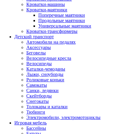
Кроватки-машины
Кроватки-маятники
Поперечные маятники
Продольные маятники
Универсальные маятники
Кроватки-трансформеры
Детский транспорт
Автомобили на педалях
Аксессуары
Беговелы
Велосипедные кресла
Велосипеды
Каталки-чемоданы
Лыжи, сноуборды
Роликовые коньки
Самокаты
Санки, ледянки
Скейтборды
Снегокаты
Толокары и каталки
Тюбинги
Электромобили, электромотоциклы
Игровая мебель
Бассейны
Батуты