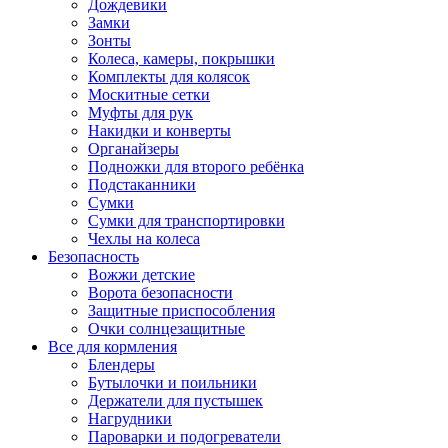
Дождевики
Замки
Зонты
Колеса, камеры, покрышки
Комплекты для колясок
Москитные сетки
Муфты для рук
Накидки и конверты
Органайзеры
Подножки для второго ребёнка
Подстаканники
Сумки
Сумки для транспортировки
Чехлы на колеса
Безопасность
Вожжи детские
Ворота безопасности
Защитные приспособления
Очки солнцезащитные
Все для кормления
Блендеры
Бутылочки и поильники
Держатели для пустышек
Нагрудники
Пароварки и подогреватели