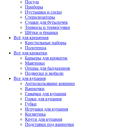
Посуда
Приборы
Пустышки и соски
Стерилизаторы
Сушки для бутылочек
Термосы и термосумки
Щётки и ёршики
Всё для крещения
Крестильные наборы
Полотенца
Все для кроватки
Барьеры для кроваток
Маятники
Опоры для балдахинов
Подвески и мобили
Все для купания
Антискользящие коврики
Ванночки
Гамачки для купания
Горки для купания
Губки
Игрушки для купания
Косметика
Круги для купания
Подставки под ванночки