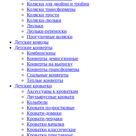
Коляски для двойни и тройни
Коляски трансформеры
Коляски трости
Коляски-люльки
Люльки
Люльки-переноски
Прогулочные коляски
Детские комоды
Детские конверты
Комбинезоны
Конверты демисезонные
Конверты на выписку
Конверты-трансформеры
Спальные конверты
Теплые конверты
Детские кроватки
Аксессуары к кроваткам
Двухъярусные кровати
Колыбели
Кровати подростковые
Кровати-домики
Кровати-чердаки
Кроватки качалки
Кроватки классические
Кроватки приставные