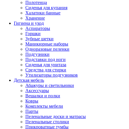
Полотенца
Сиденья для купания
Халатики банные
Хранение
Гигиена и уход
Аспираторы
Горшки
Зубные щетки
Маникюрные наборы
Одноразовые пеленки
Подгузники
Подставки под ноги
Сиденья для унитаза
Средства для стирки
Утилизаторы подгузников
Детская мебель
Абажуры и светильники
Аксессуары
Вешалки и полки
Ковры
Комплекты мебели
Парты
Пеленальные доски и матрасы
Пеленальные столики
Прикроватные тумбы