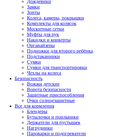
Дождевики
Замки
Зонты
Колеса, камеры, покрышки
Комплекты для колясок
Москитные сетки
Муфты для рук
Накидки и конверты
Органайзеры
Подножки для второго ребёнка
Подстаканники
Сумки
Сумки для транспортировки
Чехлы на колеса
Безопасность
Вожжи детские
Ворота безопасности
Защитные приспособления
Очки солнцезащитные
Все для кормления
Блендеры
Бутылочки и поильники
Держатели для пустышек
Нагрудники
Пароварки и подогреватели