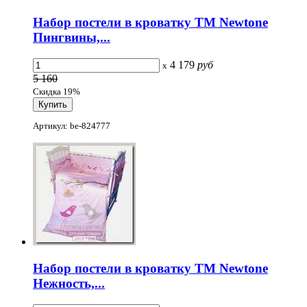
Набор постели в кроватку ТМ Newtone
Пингвины,...
4 179
руб
x
5 160
Скидка 19%
Артикул: be-824777
Набор постели в кроватку ТМ Newtone
Нежность,...