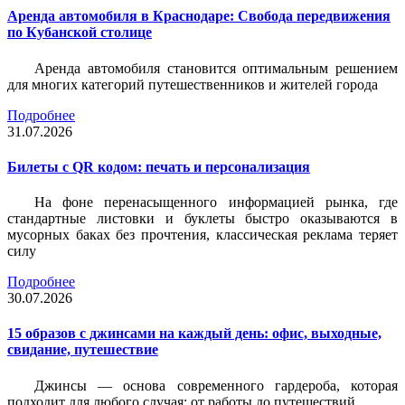
Аренда автомобиля в Краснодаре: Свобода передвижения
по Кубанской столице
Аренда автомобиля становится оптимальным решением
для многих категорий путешественников и жителей города
Подробнее
31.07.2026
Билеты c QR кодом: печать и персонализация
На фоне перенасыщенного информацией рынка, где
стандартные листовки и буклеты быстро оказываются в
мусорных баках без прочтения, классическая реклама теряет
силу
Подробнее
30.07.2026
15 образов с джинсами на каждый день: офис, выходные,
свидание, путешествие
Джинсы — основа современного гардероба, которая
подходит для любого случая: от работы до путешествий