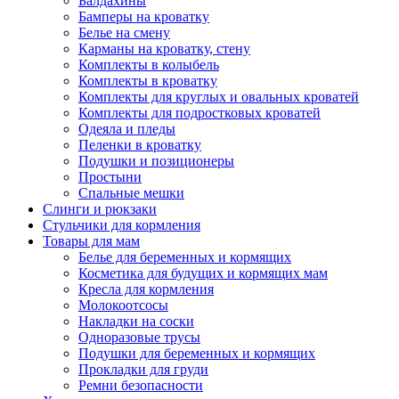
Балдахины
Бамперы на кроватку
Белье на смену
Карманы на кроватку, стену
Комплекты в колыбель
Комплекты в кроватку
Комплекты для круглых и овальных кроватей
Комплекты для подростковых кроватей
Одеяла и пледы
Пеленки в кроватку
Подушки и позиционеры
Простыни
Спальные мешки
Слинги и рюкзаки
Стульчики для кормления
Товары для мам
Белье для беременных и кормящих
Косметика для будущих и кормящих мам
Кресла для кормления
Молокоотсосы
Накладки на соски
Одноразовые трусы
Подушки для беременных и кормящих
Прокладки для груди
Ремни безопасности