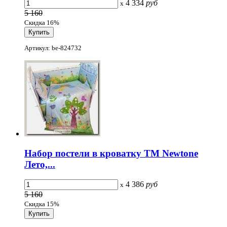
4 334
руб
x
5 160
Скидка 16%
Артикул: be-824732
Набор постели в кроватку ТМ Newtone
Лето,...
4 386
руб
x
5 160
Скидка 15%