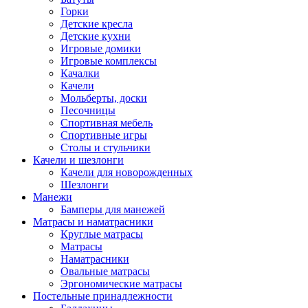
Горки
Детские кресла
Детские кухни
Игровые домики
Игровые комплексы
Качалки
Качели
Мольберты, доски
Песочницы
Спортивная мебель
Спортивные игры
Столы и стульчики
Качели и шезлонги
Качели для новорожденных
Шезлонги
Манежи
Бамперы для манежей
Матрасы и наматрасники
Круглые матрасы
Матрасы
Наматрасники
Овальные матрасы
Эргономические матрасы
Постельные принадлежности