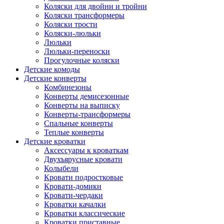
Коляски для двойни и тройни
Коляски трансформеры
Коляски трости
Коляски-люльки
Люльки
Люльки-переноски
Прогулочные коляски
Детские комоды
Детские конверты
Комбинезоны
Конверты демисезонные
Конверты на выписку
Конверты-трансформеры
Спальные конверты
Теплые конверты
Детские кроватки
Аксессуары к кроваткам
Двухъярусные кровати
Колыбели
Кровати подростковые
Кровати-домики
Кровати-чердаки
Кроватки качалки
Кроватки классические
Кроватки приставные