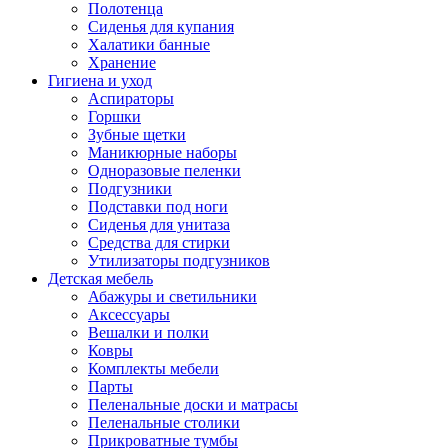
Полотенца
Сиденья для купания
Халатики банные
Хранение
Гигиена и уход
Аспираторы
Горшки
Зубные щетки
Маникюрные наборы
Одноразовые пеленки
Подгузники
Подставки под ноги
Сиденья для унитаза
Средства для стирки
Утилизаторы подгузников
Детская мебель
Абажуры и светильники
Аксессуары
Вешалки и полки
Ковры
Комплекты мебели
Парты
Пеленальные доски и матрасы
Пеленальные столики
Прикроватные тумбы