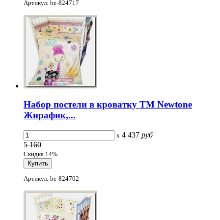
Артикул: be-824717
Набор постели в кроватку ТМ Newtone
Жирафик,...
4 437
руб
x
5 160
Скидка 14%
Артикул: be-824702