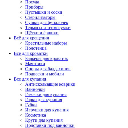
Посуда
Приборы
Пустышки и соски
Стерилизаторы
Сушки для бутылочек
Термосы и термосумки
Щётки и ёршики
Всё для крещения
Крестильные наборы
Полотенца
Все для кроватки
Барьеры для кроваток
Маятники
Опоры для балдахинов
Подвески и мобили
Все для купания
Антискользящие коврики
Ванночки
Гамачки для купания
Горки для купания
Губки
Игрушки для купания
Косметика
Круги для купания
Подставки под ванночки