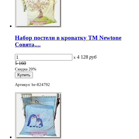
Набор постели в кроватку ТМ Newtone
Совята,...
4 128
руб
x
5 160
Скидка 20%
Артикул: be-824792