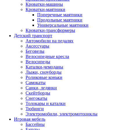
Кроватки-машины
Кроватки-маятники
Поперечные маятники
Продольные маятники
Универсальные маятники
Кроватки-трансформеры
Детский транспорт
Автомобили на педалях
Аксессуары
Беговелы
Велосипедные кресла
Велосипеды
Каталки-чемоданы
Лыжи, сноуборды
Роликовые коньки
Самокаты
Санки, ледянки
Скейтборды
Снегокаты
Толокары и каталки
Тюбинги
Электромобили, электромотоциклы
Игровая мебель
Бассейны
Батуты