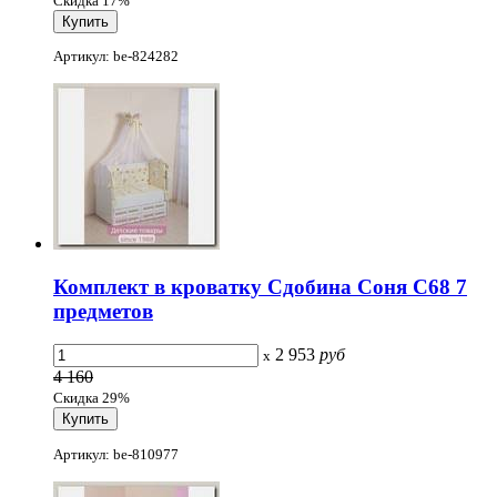
Скидка 17%
Артикул: be-824282
Комплект в кроватку Сдобина Соня С68 7
предметов
2 953
руб
x
4 160
Скидка 29%
Артикул: be-810977