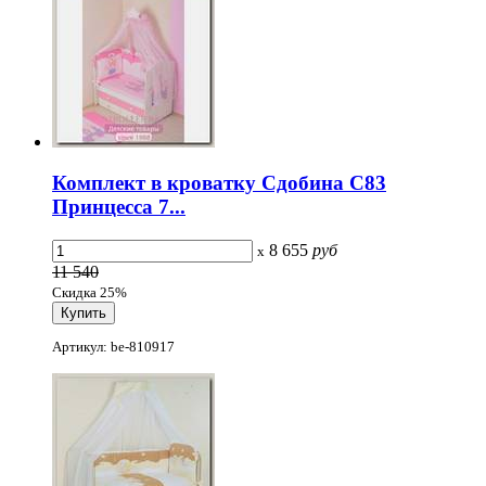
Комплект в кроватку Сдобина С83
Принцесса 7...
8 655
руб
x
11 540
Скидка 25%
Артикул: be-810917