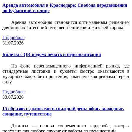
Аренда автомобиля в Краснодаре: Свобода передвижения
по Кубанской столице
Аренда автомобиля становится оптимальным решением
для многих категорий путешественников и жителей города
Подробнее
31.07.2026
Билеты c QR кодом: печать и персонализация
На фоне перенасыщенного информацией рынка, где
стандартные листовки и буклеты быстро оказываются в
мусорных баках без прочтения, классическая реклама теряет
силу
Подробнее
30.07.2026
15 образов с джинсами на каждый день: офис, выходные,
свидание, путешествие
Джинсы — основа современного гардероба, которая
подходит для любого случая: от работы до путешествий