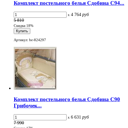
Комплект постельного белья Сдобина С94...
4 764
руб
x
5 810
Скидка 18%
Артикул: be-824297
Комплект постельного белья Сдобина C90
Грибочек...
6 631
руб
x
7 990