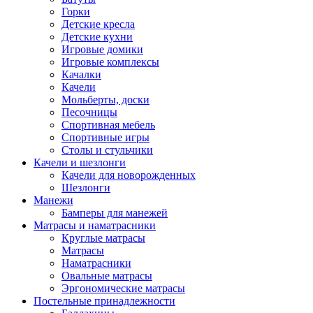
Горки
Детские кресла
Детские кухни
Игровые домики
Игровые комплексы
Качалки
Качели
Мольберты, доски
Песочницы
Спортивная мебель
Спортивные игры
Столы и стульчики
Качели и шезлонги
Качели для новорожденных
Шезлонги
Манежи
Бамперы для манежей
Матрасы и наматрасники
Круглые матрасы
Матрасы
Наматрасники
Овальные матрасы
Эргономические матрасы
Постельные принадлежности