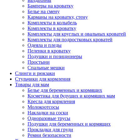
Балдахины
Бамперы на кроватку
Белье на смену
Карманы на кроватку, стену
Комплекты в колыбель
Комплекты в кроватку
Комплекты для круглых и овальных кроватей
Комплекты для подростковых кроватей
Одеяла и пледы
Пеленки в кроватку
Подушки и позиционеры
Простыни
Спальные мешки
Слинги и рюкзаки
Стульчики для кормления
Товары для мам
Белье для беременных и кормящих
Косметика для будущих и кормящих мам
Кресла для кормления
Молокоотсосы
Накладки на соски
Одноразовые трусы
Подушки для беременных и кормящих
Прокладки для груди
Ремни безопасности