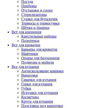
Посуда
Приборы
Пустышки и соски
Стерилизаторы
Сушки для бутылочек
Термосы и термосумки
Щётки и ёршики
Всё для крещения
Крестильные наборы
Полотенца
Все для кроватки
Барьеры для кроваток
Маятники
Опоры для балдахинов
Подвески и мобили
Все для купания
Антискользящие коврики
Ванночки
Гамачки для купания
Горки для купания
Губки
Игрушки для купания
Косметика
Круги для купания
Подставки под ванночки