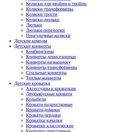
Коляски для двойни и тройни
Коляски трансформеры
Коляски трости
Коляски-люльки
Люльки
Люльки-переноски
Прогулочные коляски
Детские комоды
Детские конверты
Комбинезоны
Конверты демисезонные
Конверты на выписку
Конверты-трансформеры
Спальные конверты
Теплые конверты
Детские кроватки
Аксессуары к кроваткам
Двухъярусные кровати
Колыбели
Кровати подростковые
Кровати-домики
Кровати-чердаки
Кроватки качалки
Кроватки классические
Кроватки приставные