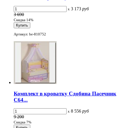
3 173
руб
x
3 690
Скидка 14%
Артикул: be-810752
Комплект в кроватку Сдобина Пасечник
С64...
8 556
руб
x
9 200
Скидка 7%