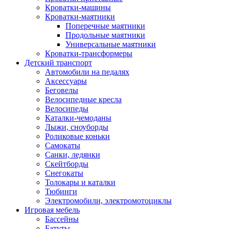
Кроватки-машины
Кроватки-маятники
Поперечные маятники
Продольные маятники
Универсальные маятники
Кроватки-трансформеры
Детский транспорт
Автомобили на педалях
Аксессуары
Беговелы
Велосипедные кресла
Велосипеды
Каталки-чемоданы
Лыжи, сноуборды
Роликовые коньки
Самокаты
Санки, ледянки
Скейтборды
Снегокаты
Толокары и каталки
Тюбинги
Электромобили, электромотоциклы
Игровая мебель
Бассейны
Батуты