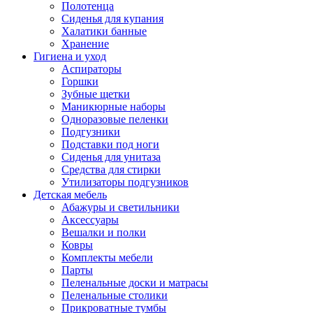
Полотенца
Сиденья для купания
Халатики банные
Хранение
Гигиена и уход
Аспираторы
Горшки
Зубные щетки
Маникюрные наборы
Одноразовые пеленки
Подгузники
Подставки под ноги
Сиденья для унитаза
Средства для стирки
Утилизаторы подгузников
Детская мебель
Абажуры и светильники
Аксессуары
Вешалки и полки
Ковры
Комплекты мебели
Парты
Пеленальные доски и матрасы
Пеленальные столики
Прикроватные тумбы