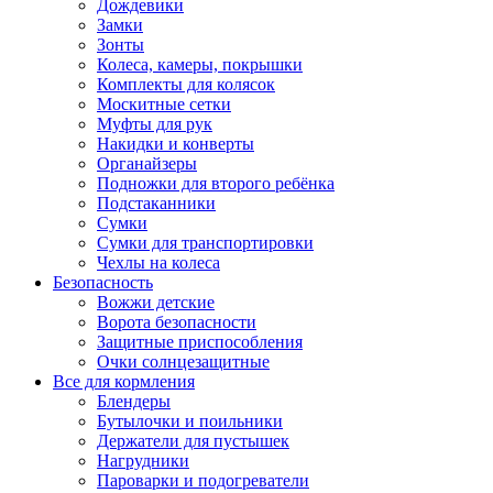
Дождевики
Замки
Зонты
Колеса, камеры, покрышки
Комплекты для колясок
Москитные сетки
Муфты для рук
Накидки и конверты
Органайзеры
Подножки для второго ребёнка
Подстаканники
Сумки
Сумки для транспортировки
Чехлы на колеса
Безопасность
Вожжи детские
Ворота безопасности
Защитные приспособления
Очки солнцезащитные
Все для кормления
Блендеры
Бутылочки и поильники
Держатели для пустышек
Нагрудники
Пароварки и подогреватели