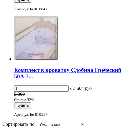
Артикул: be-810647
Комплект в кроватку Сдобина Греческий
50А 7...
3 604
руб
x
5 300
Скидка 32%
Артикул: be-810557
Сортировать по: