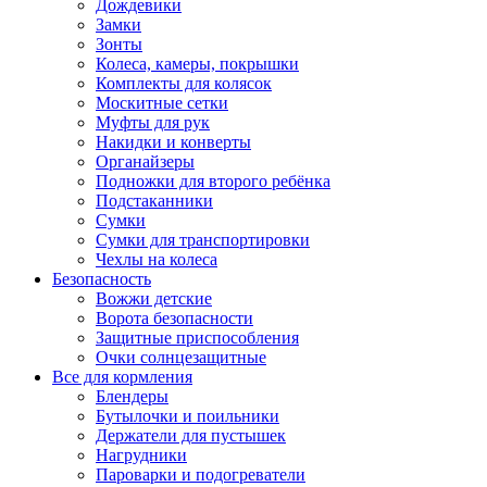
Дождевики
Замки
Зонты
Колеса, камеры, покрышки
Комплекты для колясок
Москитные сетки
Муфты для рук
Накидки и конверты
Органайзеры
Подножки для второго ребёнка
Подстаканники
Сумки
Сумки для транспортировки
Чехлы на колеса
Безопасность
Вожжи детские
Ворота безопасности
Защитные приспособления
Очки солнцезащитные
Все для кормления
Блендеры
Бутылочки и поильники
Держатели для пустышек
Нагрудники
Пароварки и подогреватели