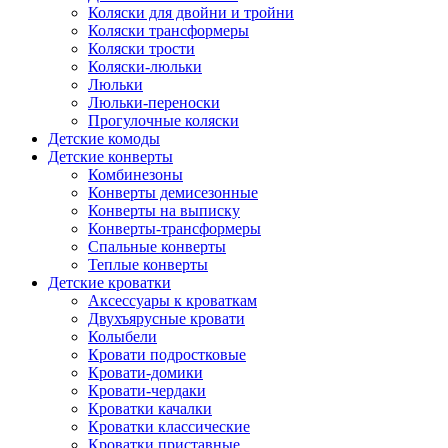
Коляски для двойни и тройни
Коляски трансформеры
Коляски трости
Коляски-люльки
Люльки
Люльки-переноски
Прогулочные коляски
Детские комоды
Детские конверты
Комбинезоны
Конверты демисезонные
Конверты на выписку
Конверты-трансформеры
Спальные конверты
Теплые конверты
Детские кроватки
Аксессуары к кроваткам
Двухъярусные кровати
Колыбели
Кровати подростковые
Кровати-домики
Кровати-чердаки
Кроватки качалки
Кроватки классические
Кроватки приставные