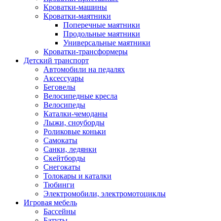
Кроватки-машины
Кроватки-маятники
Поперечные маятники
Продольные маятники
Универсальные маятники
Кроватки-трансформеры
Детский транспорт
Автомобили на педалях
Аксессуары
Беговелы
Велосипедные кресла
Велосипеды
Каталки-чемоданы
Лыжи, сноуборды
Роликовые коньки
Самокаты
Санки, ледянки
Скейтборды
Снегокаты
Толокары и каталки
Тюбинги
Электромобили, электромотоциклы
Игровая мебель
Бассейны
Батуты