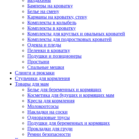
Балдахины
Бамперы на кроватку
Белье на смену
Карманы на кроватку, стену
Комплекты в колыбель
Комплекты в кроватку
Комплекты для круглых и овальных кроватей
Комплекты для подростковых кроватей
Одеяла и пледы
Пеленки в кроватку
Подушки и позиционеры
Простыни
Спальные мешки
Слинги и рюкзаки
Стульчики для кормления
Товары для мам
Белье для беременных и кормящих
Косметика для будущих и кормящих мам
Кресла для кормления
Молокоотсосы
Накладки на соски
Одноразовые трусы
Подушки для беременных и кормящих
Прокладки для груди
Ремни безопасности