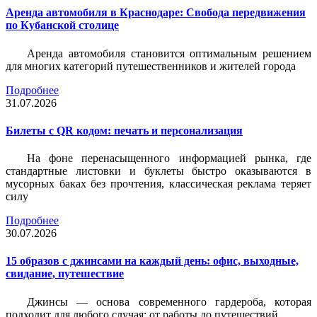
Аренда автомобиля в Краснодаре: Свобода передвижения
по Кубанской столице
Аренда автомобиля становится оптимальным решением
для многих категорий путешественников и жителей города
Подробнее
31.07.2026
Билеты c QR кодом: печать и персонализация
На фоне перенасыщенного информацией рынка, где
стандартные листовки и буклеты быстро оказываются в
мусорных баках без прочтения, классическая реклама теряет
силу
Подробнее
30.07.2026
15 образов с джинсами на каждый день: офис, выходные,
свидание, путешествие
Джинсы — основа современного гардероба, которая
подходит для любого случая: от работы до путешествий