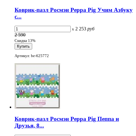
Коврик-пазл Росмэн Peppa Pig Учим Азбуку
с...
2 253
руб
x
2 590
Скидка 13%
Артикул: be-625772
Коврик-пазл Росмэн Peppa Pig Пеппа и
Друзья, 8...