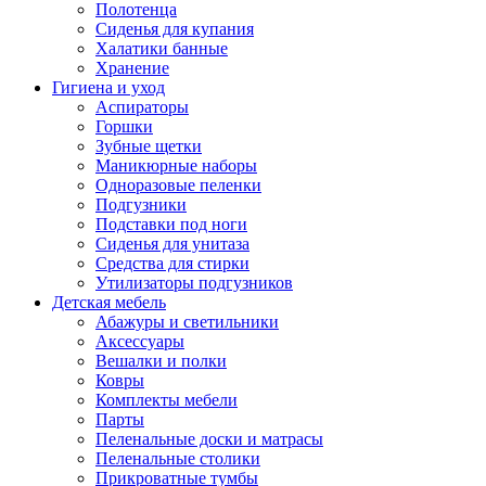
Полотенца
Сиденья для купания
Халатики банные
Хранение
Гигиена и уход
Аспираторы
Горшки
Зубные щетки
Маникюрные наборы
Одноразовые пеленки
Подгузники
Подставки под ноги
Сиденья для унитаза
Средства для стирки
Утилизаторы подгузников
Детская мебель
Абажуры и светильники
Аксессуары
Вешалки и полки
Ковры
Комплекты мебели
Парты
Пеленальные доски и матрасы
Пеленальные столики
Прикроватные тумбы