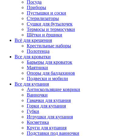
Посуда
Приборы
Пустышки и соски
Стерилизаторы
Сушки для бутылочек
Термосы и термосумки
Щётки и ёршики
Всё для крещения
Крестильные наборы
Полотенца
Все для кроватки
Барьеры для кроваток
Маятники
Опоры для балдахинов
Подвески и мобили
Все для купания
Антискользящие коврики
Ванночки
Гамачки для купания
Горки для купания
Губки
Игрушки для купания
Косметика
Круги для купания
Подставки под ванночки