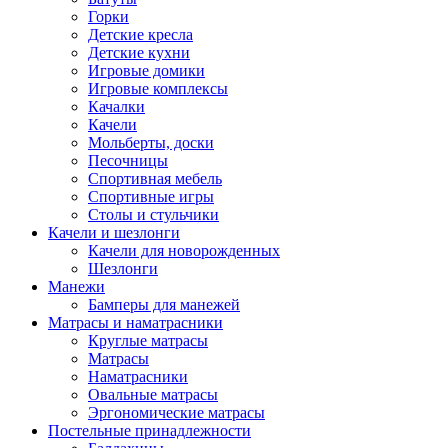
Горки
Детские кресла
Детские кухни
Игровые домики
Игровые комплексы
Качалки
Качели
Мольберты, доски
Песочницы
Спортивная мебель
Спортивные игры
Столы и стульчики
Качели и шезлонги
Качели для новорожденных
Шезлонги
Манежи
Бамперы для манежей
Матрасы и наматрасники
Круглые матрасы
Матрасы
Наматрасники
Овальные матрасы
Эргономические матрасы
Постельные принадлежности